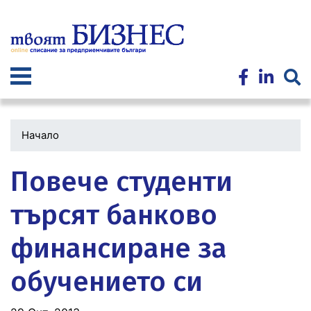
Премини
към
основното
съдържание
Начало
Повече студенти
търсят банково
финансиране за
обучението си