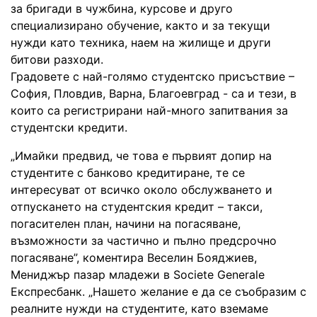
за бригади в чужбина, курсове и друго
специализирано обучение, както и за текущи
нужди като техника, наем на жилище и други
битови разходи.
Градовете с най-голямо студентско присъствие –
София, Пловдив, Варна, Благоевград - са и тези, в
които са регистрирани най-много запитвания за
студентски кредити.
„Имайки предвид, че това е първият допир на
студентите с банково кредитиране, те се
интересуват от всичко около обслужването и
отпускането на студентския кредит – такси,
погасителен план, начини на погасяване,
възможности за частично и пълно предсрочно
погасяване”, коментира Веселин Бояджиев,
Мениджър пазар младежи в Societe Generale
Експресбанк. „Нашето желание е да се съобразим с
реалните нужди на студентите, като вземаме