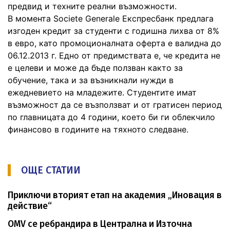
предвид и техните реални възможности.
В момента Societe Generale Експресбанк предлага
изгоден кредит за студенти с годишна лихва от 8%
в евро, като промоционалната оферта е валидна до
06.12.2013 г. Едно от предимствата е, че кредита не
е целеви и може да бъде ползван както за
обучение, така и за възникнали нужди в
ежедневието на младежите. Студентите имат
възможност да се възползват и от гратисен период
по главницата до 4 години, което би ги облекчило
финансово в годините на тяхното следване.
ОЩЕ СТАТИИ
Приключи вторият етап на академия „Иновация в
действие“
OMV се ребрандира в Централна и Източна