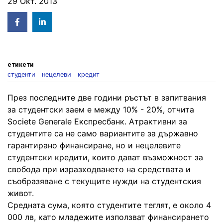
29 Окт. 2013
Facebook
Linked
in
етикети
студенти
нецелеви
кредит
През последните две години ръстът в запитвания
за студентски заем е между 10% - 20%, отчита
Societe Generale Експресбанк. Атрактивни за
студентите са не само вариантите за държавно
гарантирано финансиране, но и нецелевите
студентски кредити, които дават възможност за
свобода при изразходването на средствата и
съобразяване с текущите нужди на студентския
живот.
Средната сума, която студентите теглят, е около 4
000 лв, като младежите използват финансирането