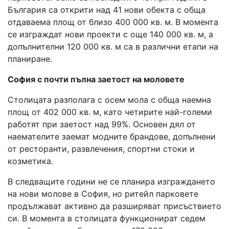
България са открити над 41 нови обекта с обща
отдаваема площ от близо 400 000 кв. м. В момента
се изграждат нови проекти с още 140 000 кв. м, а
допълнителни 120 000 кв. м са в различни етапи на
планиране.
София с почти пълна заетост на моловете
Столицата разполага с осем мола с обща наемна
площ от 402 000 кв. м, като четирите най-големи
работят при заетост над 99%. Основен дял от
наемателите заемат модните брандове, допълнени
от ресторанти, развлечения, спортни стоки и
козметика.
В следващите години не се планира изграждането
на нови молове в София, но ритейл парковете
продължават активно да разширяват присъствието
си. В момента в столицата функционират седем