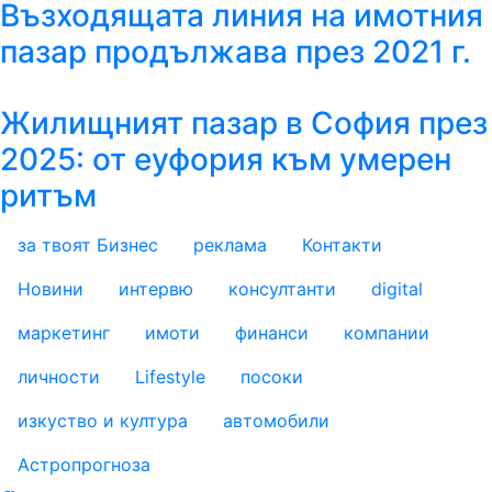
Възходящата линия на имотния
пазар продължава през 2021 г.
Жилищният пазар в София през
2025: от еуфория към умерен
ритъм
за твоят Бизнес
реклама
Контакти
footer_statii
Новини
интервю
консултанти
digital
маркетинг
имоти
финанси
компании
личности
Lifestyle
посоки
изкуство и култура
автомобили
Астропрогноза