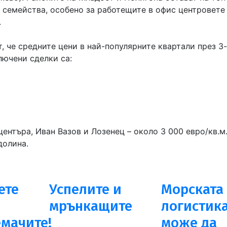
 семейства, особено за работещите в офис центровете
.
 че средните цени в най-популярните квартали през 3
лючени сделки са:
ентъра, Иван Вазов и Лозенец – около 3 000 евро/кв.м.
долина.
ете
Успелите и
Морската
мрънкащите
логистик
мачите!
може да