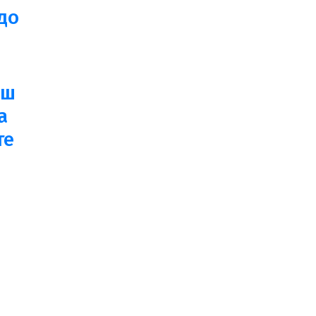
до
аш
а
те