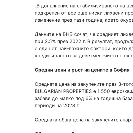
„В допълнение на стабилизирането на це
подкрепен от все още ниски лихвени про
изменение през тази година, което окур
Данните на БНБ сочат, че средният лихв
при 2.5% през 2022 г. В резултат, продъ
е един от най-важните фактори, които д
кредитирането за деветмесечието е око
Средни цени и ръст на цените в София
Средната цена на закупените през 3-тот
BULGARIAN PROPERTIES е 1 550 евро/кв.м.
забавя до малко под 6% на годишна база
периоди на 2023 г.
Средната обща цена на закупените апарт