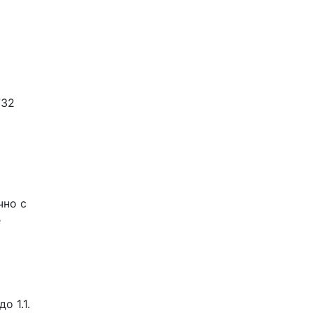
732
чно с
е
о 1.1.