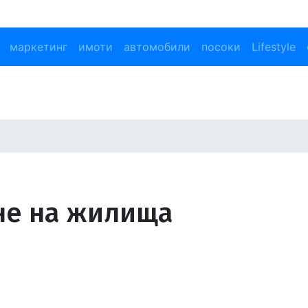
маркетинг
имоти
автомобили
посоки
Lifestyle
не на жилища