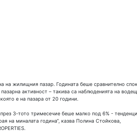
яна на жилищния пазар. Годината беше сравнително спо
 пазарна активност – такива са наблюденията на воде
оято е на пазара от 20 години.
и през 3-тото тримесечие беше малко под 6% - тенденци
рая на миналата година“, казва Полина Стойкова,
ROPERTIES.