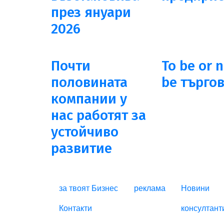
през януари
2026
Почти
To be or n
половината
be търго
компании у
нас работят за
устойчиво
развитие
FOOTER_STATI
за твоят Бизнес
реклама
Новини
Контакти
консултант