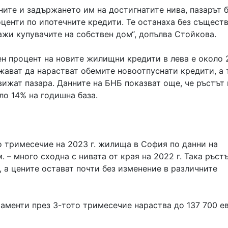
ните и задържането им на достигнатите нива, пазарът 
центи по ипотечните кредити. Те останаха без същест
ажи купувачите на собствен дом“, допълва Стойкова.
ен процент на новите жилищни кредити в лева е около 
лжават да нарастват обемите новоотпуснати кредити, а 
вижат пазара. Данните на БНБ показват още, че ръстът 
ло 14% на годишна база.
о тримесечие на 2023 г. жилища в София по данни на
 – много сходнa с нивата от края на 2022 г. Така ръстъ
, а цените остават почти без изменение в различните
аменти през 3-тото тримесечие нараства до 137 700 е