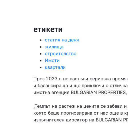
етикети
статия на деня
жилища
строителство
Имоти
квартали
През 2023 г. не настъпи сериозна пром
и балансираща и ще приключи с отлична
имотна агенция BULGARIAN PROPERTIES, к
„Темпът на растеж на цените се забави 
която беше прогнозирана от нас още в к
изпълнителен директор на BULGARIAN P