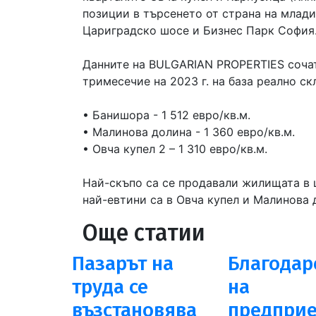
позиции в търсенето от страна на млади
Цариградско шосе и Бизнес Парк София
Данните на BULGARIAN PROPERTIES сочат,
тримесечие на 2023 г. на база реално ск
• Банишора - 1 512 евро/кв.м.
• Малинова долина - 1 360 евро/кв.м.
• Овча купел 2 – 1 310 евро/кв.м.
Най-скъпо са се продавали жилищата в ц
най-евтини са в Овча купел и Малинова 
Още статии
Пазарът на
Благодар
труда се
на
възстановява
предприе