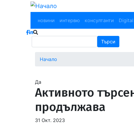
Премини
към
Main navigation
основното
новини
интервю
консултанти
Digital
съдържание
Търси
Търси
Начало
Водеща
снимка
Да
Активното търсе
продължава
31 Окт. 2023