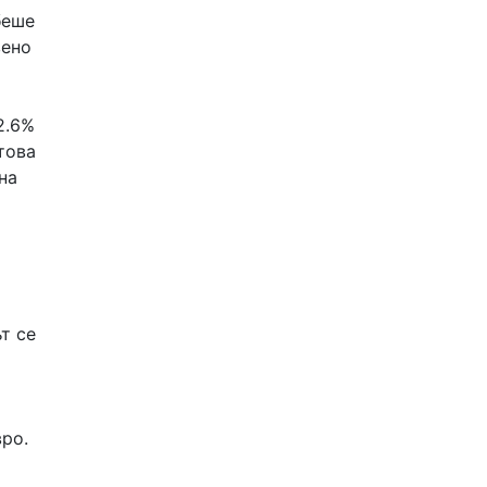
беше
вено
2.6%
това
на
т се
вро.