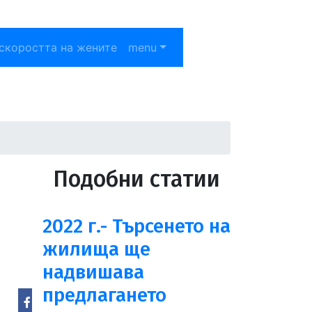
скоростта на жените
menu
Подобни статии
2022 г.- Търсенето на
жилища ще
надвишава
предлагането