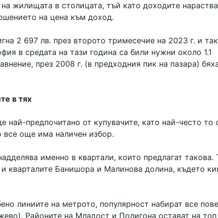
 на жилищата в столицата, тъй като доходите нараства
ошението на цена към доход.
на 2 697 лв. през второто тримесечие на 2023 г. и так
фия в средата на тази година са били нужни около 1.1
внение, през 2008 г. (в предходния пик на пазара) бях
те в тях
 най-предпочитано от купувачите, като най-често то 
о все още има наличен избор.
адделява именно в квартали, които предлагат такова. 
о и кварталите Банишора и Малинова долина, където ки
ено линиите на метрото, популярност набират все пове
жево). Районите на Младост и Полигона остават на топ