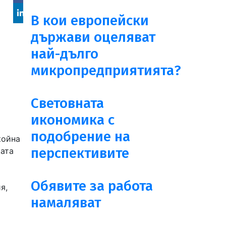
Facebook
В кои европейски
Linked
държави оцеляват
in
най-дълго
микропредприятията?
Световната
икономика с
подобрение на
койна
перспективите
щата
Обявите за работа
я,
намаляват