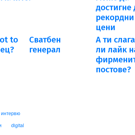
достигне 
рекордни
цени
ot to
Сватбен
А ти слаг
вец?
генерал
ли лайк н
фирмени
постове?
I
интервю
и
digital