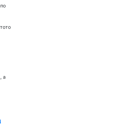
 по
-тото
, а
а