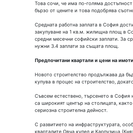
Това сочи, че има по-голяма достъпност
бързо от цените и това подобрява съотн
Средната работна заплата в София достиг
закупуване на 1 кв.м. жилищна площ в Со
средни месечни софийски заплати. За сра
нужни 3.4 заплати за същата площ.
Предпочитани квартали и цени на имоти
Новото строителство продължава да бъде
купува в процес на строителство, докат
Съвсем естествено, търсенето в София н
са широкият център на столицата, какт
сериозна строителна дейност.
С развитието на инфраструктурата, особ
кварталите Овча купел и Карпузица (Кня