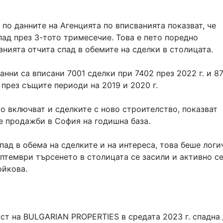
о данните на Агенцията по вписванията показват, че
ад през 3-тото тримесечие. Това е пето поредно
анията отчита спад в обемите на сделки в столицата.
нни са вписани 7001 сделки при 7402 през 2022 г. и 8
и през същите периоди на 2019 и 2020 г.
о включват и сделките с ново строителство, показват
е продажби в София на годишна база.
пад в обема на сделките и на интереса, това беше логи
ептември търсенето в столицата се засили и активно с
ойкова.
т на BULGARIAN PROPERTIES в средата 2023 г. спадна д