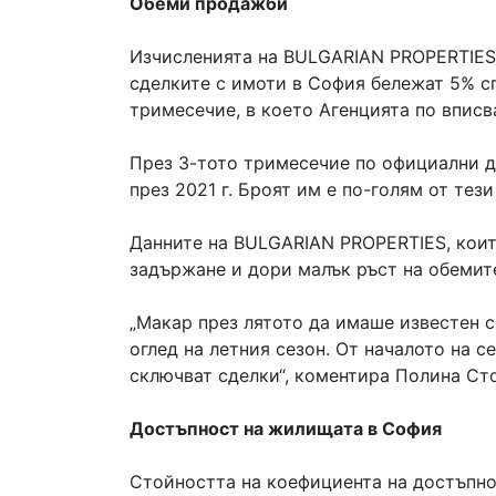
Обеми продажби
Изчисленията на BULGARIAN PROPERTIES п
сделките с имоти в София бележат 5% сп
тримесечие, в което Агенцията по вписв
През 3-тото тримесечие по официални да
през 2021 г. Броят им е по-голям от тез
Данните на BULGARIAN PROPERTIES, коит
задържане и дори малък ръст на обемит
„Макар през лятото да имаше известен с
оглед на летния сезон. От началото на с
сключват сделки“, коментира Полина Ст
Достъпност на жилищата в София
Стойността на коефициента на достъпнос