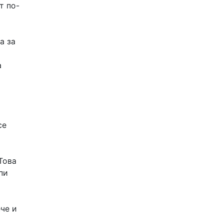
т по-
а за
а
се
Това
пи
че и