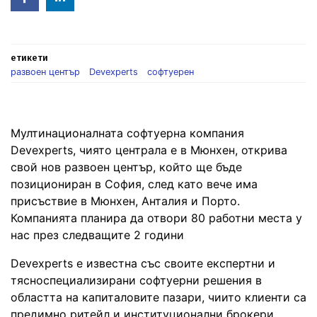
in
етикети
развоен център
Devexperts
софтуерен
Мултинационалната софтуерна компания
Devexperts, чиято централа е в Мюнхен, открива
свой нов развоен център, който ще бъде
позициониран в София, след като вече има
присъствие в Мюнхен, Анталия и Порто.
Компанията планира да отвори 80 работни места у
нас през следващите 2 години
Devexperts е известна със своите експертни и
тясноспециализирани софтуерни решения в
областта на капиталовите пазари, чиито клиенти са
предимно ритейл и институционални брокери,