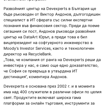
Развойният център на Devexperts в България ще
бъде ръководен от Виктор Андонов, дългогодишен
специалист в ИТ сферата със силни експертни
познания във финансовия сектор. Преди да поеме
сегашния си пост, Андонов ръководи развойния
център на DataArt Юръп, а преди това е бил
вицепрезидент на софтуерното инженерство в
Moody’s Investor Services, както и технологичен
директор на RecycleBank.
„Това, че компания от ранга на Devexperts реши да
инвестира у нас, е само още едно доказателство,
че София се превръща в утвърдена ИТ
дестинация“, коментира Андонов.
Devexperts е основана през 2002 г. и в момента
има над 400 служители в различни офиси по целия
свят. Продуктите включват широка гама
платформи за онлайн търговия, инструменти за