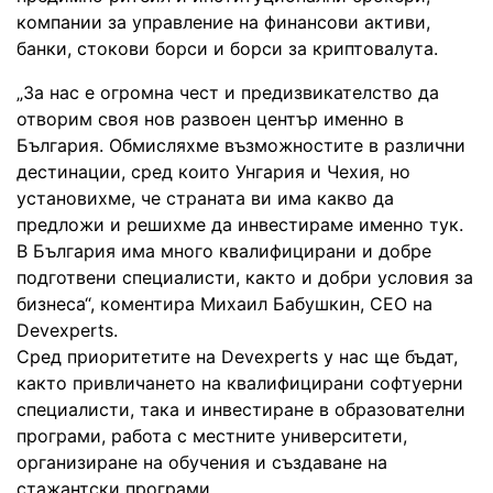
компании за управление на финансови активи,
банки, стокови борси и борси за криптовалута.
„За нас е огромна чест и предизвикателство да
отворим своя нов развоен център именно в
България. Обмисляхме възможностите в различни
дестинации, сред които Унгария и Чехия, но
установихме, че страната ви има какво да
предложи и решихме да инвестираме именно тук.
В България има много квалифицирани и добре
подготвени специалисти, както и добри условия за
бизнеса“, коментира Михаил Бабушкин, CEO на
Devexperts.
Сред приоритетите на Devexperts у нас ще бъдат,
както привличането на квалифицирани софтуерни
специалисти, така и инвестиране в образователни
програми, работа с местните университети,
организиране на обучения и създаване на
стажантски програми.