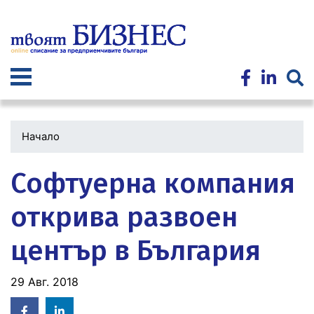
Премини
към
основното
съдържание
Начало
Софтуерна компания
открива развоен
център в България
29 Авг. 2018
Facebook
Linked