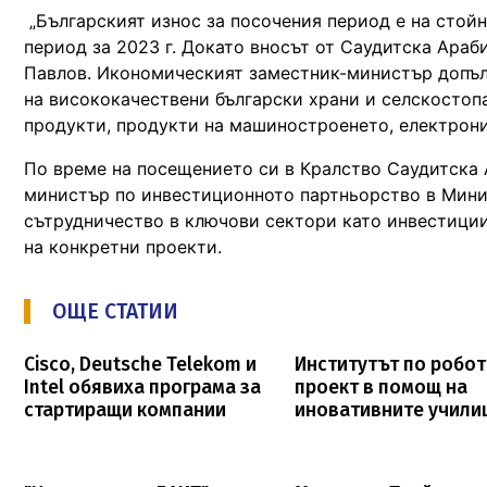
„Българският износ за посочения период е на стойно
период за 2023 г. Докато вносът от Саудитска Араби
Павлов. Икономическият заместник-министър допълн
на висококачествени български храни и селскостоп
продукти, продукти на машиностроенето, електрони
По време на посещението си в Кралство Саудитска 
министър по инвестиционното партньорство в Мини
сътрудничество в ключови сектори като инвестиции,
на конкретни проекти.
ОЩЕ СТАТИИ
Cisco, Deutsche Telekom и
Институтът по робот
Intel обявиха програма за
проект в помощ на
стартиращи компании
иновативните учили