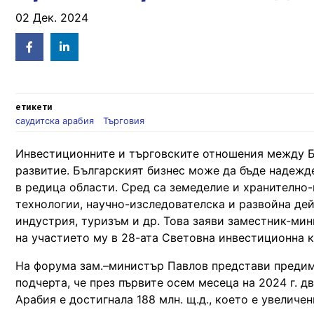
02 Дек. 2024
Facebook
Linked
in
етикети
саудитска арабия
Търговия
Инвестиционните и търговските отношения между Б
развитие. Българският бизнес може да бъде надежд
в редица области. Сред са земеделие и хранителн
технологии, научно-изследователска и развойна де
индустрия, туризъм и др. Това заяви заместник-ми
на участието му в 28-ата Световна инвестиционна 
На форума зам.–министър Павлов представи предимс
подчерта, че през първите осем месеца на 2024 г. 
Арабия e достигнала 188 млн. щ.д., което е увеличе