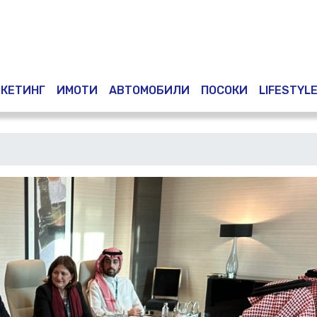
Премини
към
основното
съдържание
КЕТИНГ
ИМОТИ
АВТОМОБИЛИ
ПОСОКИ
LIFESTYL