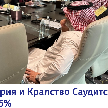
рия и Кралство Саудитс
15%