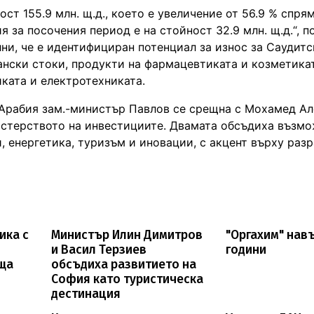
ст 155.9 млн. щ.д., което е увеличение от 56.9 % спр
я за посочения период е на стойност 32.9 млн. щ.д.“, п
и, че е идентифициран потенциал за износ за Саудитс
ански стоки, продукти на фармацевтиката и козметика
ката и електротехниката.
Арабия зам.-министър Павлов се срещна с Мохамед Алс
стерството на инвестициите. Двамата обсъдиха възмо
 енергетика, туризъм и иновации, с акцент върху раз
ика с
Министър Илин Димитров
"Оргахим" нав
и Васил Терзиев
години
ща
обсъдиха развитието на
София като туристическа
дестинация