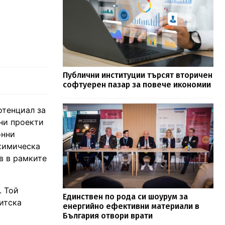
Публични институции търсят вторичен
софтуерен пазар за повече икономии
отенциал за
ни проекти
онни
 химическа
в в рамките
. Той
Единствен по рода си шоурум за
итска
енергийно ефективни материали в
България отвори врати