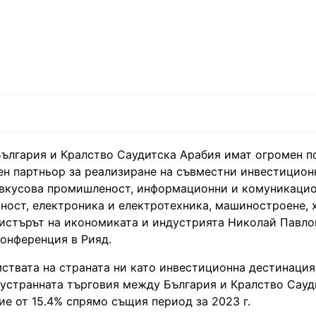
ългария и Кралство Саудитска Арабия имат огромен п
ен партньор за реализиране на съвместни инвестицион
о-вкусова промишленост, информационни и комуникаци
йност, електроника и електротехника, машиностроене,
нистърът на икономиката и индустрията Николай Павло
конференция в Рияд.
твата на страната ни като инвестиционна дестинация
двустранната търговия между България и Кралство Сауд
ние от 15.4% спрямо същия период за 2023 г.