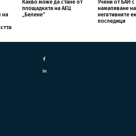
Какво може да стане от
Учени от БАН с
площадката на АЕЦ
намаляване н
л на
„Белене“
негативните е
последици
стта