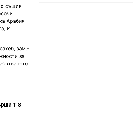
ямо същия
осочи
ка Арабия
та, ИТ
ахеб, зам.-
жности за
работването
ърши 118