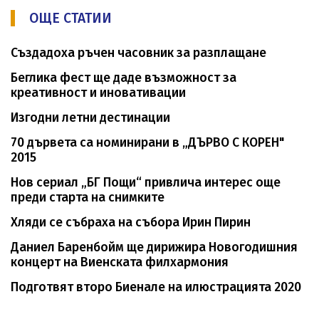
ОЩЕ СТАТИИ
Създадоха ръчен часовник за разплащане
Беглика фест ще даде възможност за
креативност и иновативации
Изгодни летни дестинации
70 дървета са номинирани в „ДЪРВО С КОРЕН"
2015
Нов сериал „БГ Пощи“ привлича интерес още
преди старта на снимките
Хляди се събраха на събора Ирин Пирин
Даниел Баренбойм ще дирижира Новогодишния
концерт на Виенската филхармония
Подготвят второ Биенале на илюстрацията 2020