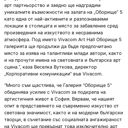
арт партньорство и заедно ще надградим
уникалните възможности на залата на „Оборище“ 5
като една от най-активните и разпознаваеми
локации в столицата и място за забавление сред
произведения на изкуството в несравнима
атмосфера. Под името Vivacom Art Hall Оборище 5
галерията ще продължи да бъде предпочитано
място за изява на талантливи млади автори, както
и на прочути имена на световната и българска арт
сцена.“, каза Веселка Вуткова, директор
„Корпоративни комуникации“ във Vivacom.
"Много съм щастлива, че Галерия "Оборище 5"
обединява усилие с Vivacom за подкрепа на
артистичния живот в София. Вярвам, чe нашият
опит в представянето на съвременно изкуство от
световна значимост, както и на модерни български
творци, в съчетание със социалната ангажираност
на Vivacom ще превърнат това изключително арт