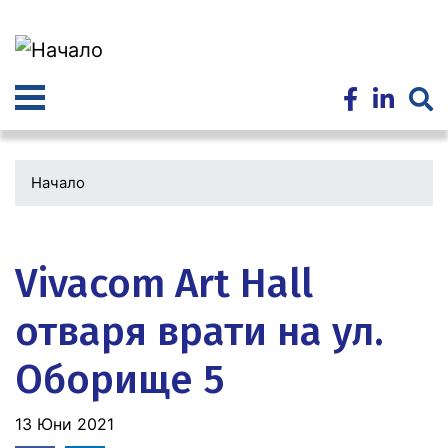
Премини
към
основното
съдържание
Начало
Водеща
снимка
Vivacom Art Hall
отваря врати на ул.
Оборище 5
13 Юни 2021