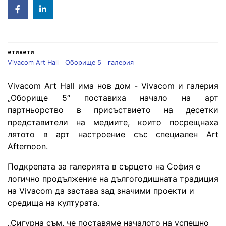
Facebook
Linked
in
етикети
Vivacom Art Hall
Оборище 5
галерия
Vivacom Art Hall има нов дом - Vivacom и галерия
„Оборище 5“ поставиха начало на арт
партньорство в присъствието на десетки
представители на медиите, които посрещнаха
лятото в арт настроение със специален Art
Afternoon.
Подкрепата за галерията в сърцето на София е
логично продължение на дългогодишната традиция
на Vivacom да застава зад значими проекти и
средища на културата.
„Сигурна съм, че поставяме началото на успешно