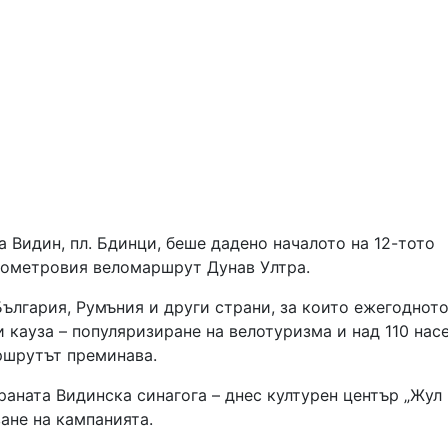
а Видин, пл. Бдинци, беше дадено началото на 12-тото
лометровия веломаршрут Дунав Ултра.
ългария, Румъния и други страни, за които ежегоднот
 кауза – популяризиране на велотуризма и над 110 нас
ршрутът преминава.
раната Видинска синагога – днес културен център „Жул
ане на кампанията.