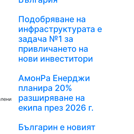
Подобряване на
инфраструктурата e
задача №1 за
привличането на
нови инвеститори
АмонРа Енерджи
планира 20%
о
разширяване на
елени
екипа през 2026 г.
Българин е новият