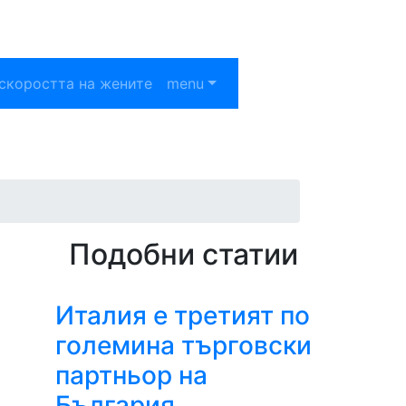
скоростта на жените
menu
Подобни статии
Италия е третият по
големина търговски
партньор на
България