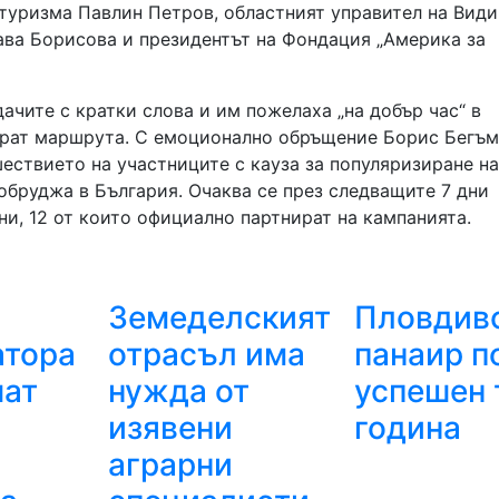
 туризма Павлин Петров, областният управител на Види
ава Борисова и президентът на Фондация „Америка за
чите с кратки слова и им пожелаха „на добър час“ в
ират маршрута. С емоционално обръщение Борис Бегъм
шествието на участниците с кауза за популяризиране на
обруджа в България. Очаква се през следващите 7 дни
и, 12 от които официално партнират на кампанията.
Земеделският
Пловдив
атора
отрасъл има
панаир п
чат
нужда от
успешен 
5
изявени
година
аграрни