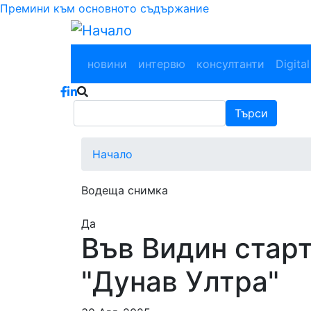
Премини към основното съдържание
Main navigation
новини
интервю
консултанти
Digital
Търси
Търси
Начало
Водеща снимка
Да
Във Видин стар
"Дунав Ултра"