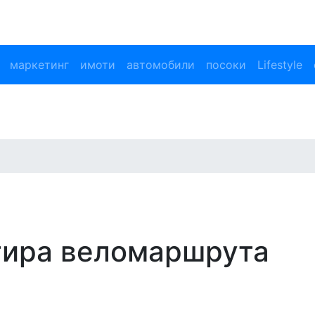
маркетинг
имоти
автомобили
посоки
Lifestyle
тира веломаршрута