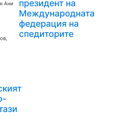
президент на
н Ани
Международната
федерация на
спедиторите
ов,
ският
о-
тази