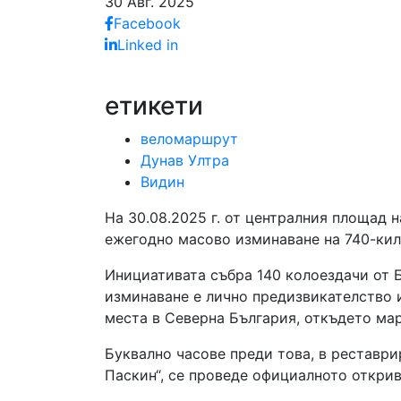
30 Авг. 2025
Facebook
Linked in
етикети
веломаршрут
Дунав Ултра
Видин
На 30.08.2025 г. от централния площад н
ежегодно масово изминаване на 740-ки
Инициативата събра 140 колоездачи от Б
изминаване е лично предизвикателство и
места в Северна България, откъдето ма
Буквално часове преди това, в реставри
Паскин“, се проведе официалното открив