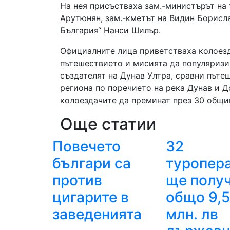
На нея присъстваха зам.-министърът на
Арутюнян, зам.-кметът на Видин Борисл
България“ Нанси Шилър.
Официалните лица приветстваха колоезда
пътешествието и мисията да популяриз
създателят на Дунав Ултра, сравни пъте
региона по поречието на река Дунав и Д
колоездачите да преминат през 30 общин
Още статии
Повечето
32
българи са
туропер
против
ще полу
цигарите в
общо 9,
заведенията
млн. лв