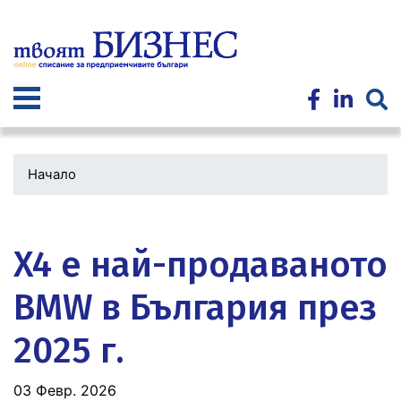
Премини
към
основното
съдържание
Начало
Водеща
снимка
X4 е най-продаваното
BMW в България през
2025 г.
03 Февр. 2026