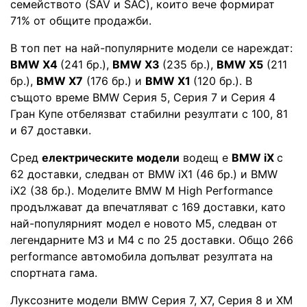
семейството (SAV и SAC), които вече формират
71% от общите продажби.
В топ пет на най-популярните модели се нареждат:
BMW X4
(241 бр.),
BMW X3
(235 бр.),
BMW X5
(211
бр.),
BMW X7
(176 бр.) и
BMW X1
(120 бр.). В
същото време BMW Серия 5, Серия 7 и Серия 4
Гран Купе отбелязват стабилни резултати с 100, 81
и 67 доставки.
Сред
електрическите модели
водещ е
BMW iX
с
62 доставки, следван от BMW iX1 (46 бр.) и BMW
iX2 (38 бр.). Моделите BMW M High Performance
продължават да впечатляват с 169 доставки, като
най-популярният модел е новото M5, следван от
легендарните M3 и M4 с по 25 доставки. Общо 266
performance автомобила допълват резултата на
спортната гама.
Луксозните модели BMW Серия 7, X7, Серия 8 и XM