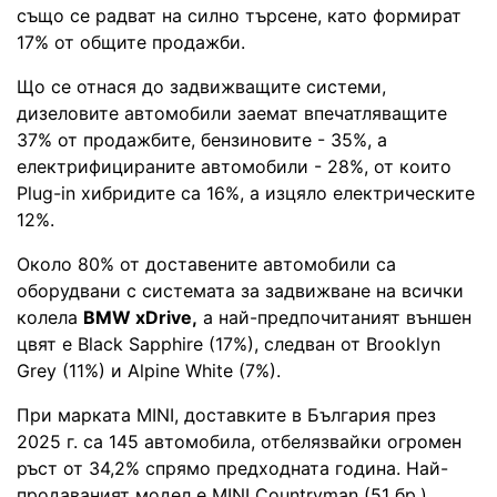
също се радват на силно търсене, като формират
17% от общите продажби.
Що се отнася до задвижващите системи,
дизеловите автомобили заемат впечатляващите
37% от продажбите, бензиновите - 35%, а
електрифицираните автомобили - 28%, от които
Plug-in хибридите са 16%, а изцяло електрическите
12%.
Около 80% от доставените автомобили са
оборудвани с системата за задвижване на всички
колела
BMW xDrive,
а най-предпочитаният външен
цвят е Black Sapphire (17%), следван от Brooklyn
Grey (11%) и Alpine White (7%).
При марката MINI, доставките в България през
2025 г. са 145 автомобила, отбелязвайки огромен
ръст от 34,2% спрямо предходната година. Най-
продаваният модел е MINI Countryman (51 бр.),