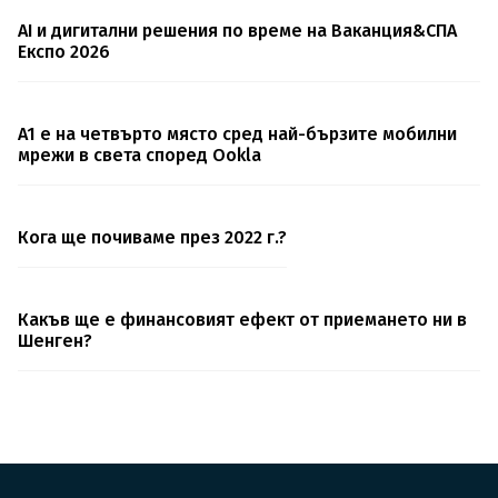
AI и дигитални решения по време на Ваканция&СПА
Експо 2026
A1 e на четвърто място сред най-бързите мобилни
мрежи в света според Ookla
Кога ще почиваме през 2022 г.?
Какъв ще е финансовият ефект от приемането ни в
Шенген?