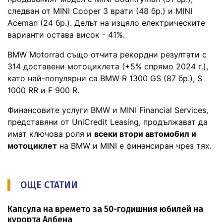
следван от MINI Cooper 3 врати (48 бр.) и MINI
Aceman (24 бр.). Делът на изцяло електрическите
варианти остава висок - 41%.
BMW Motorrad също отчита рекордни резултати с
314 доставени мотоциклета (+5% спрямо 2024 г.),
като най-популярни са BMW R 1300 GS (87 бр.), S
1000 RR и F 900 R.
Финансовите услуги BMW и MINI Financial Services,
представяни от UniCredit Leasing, продължават да
имат ключова роля и
всеки втори автомобил и
мотоциклет
на BMW и MINI е финансиран чрез тях.
ОЩЕ СТАТИИ
Капсула на времето за 50-годишния юбилей на
курорта Албена