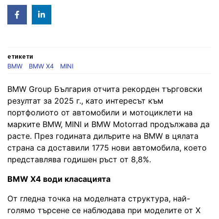
Facebook
Linked
in
етикети
BMW
BMW X4
MINI
BMW Group България отчита рекорден търговски
резултат за 2025 г., като интересът към
портфолиото от автомобили и мотоциклети на
марките BMW, MINI и BMW Motorrad продължава да
расте. През годината дилърите на BMW в цялата
страна са доставили 1775 нови автомобила, което
представлява годишен ръст от 8,8%.
BMW X4 води класацията
От гледна точка на моделната структура, най-
голямо търсене се наблюдава при моделите от X