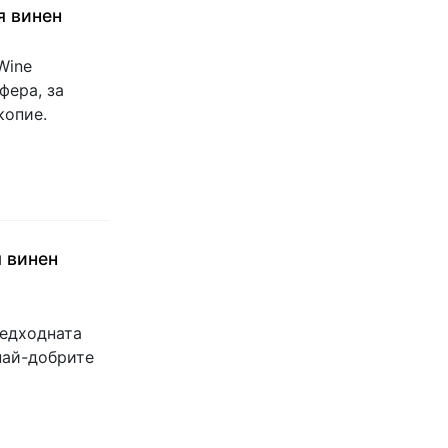
я винен
Wine
фера, за
копие.
 винен
редходната
най-добрите