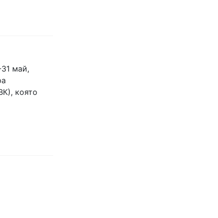
31 май,
ра
К), която