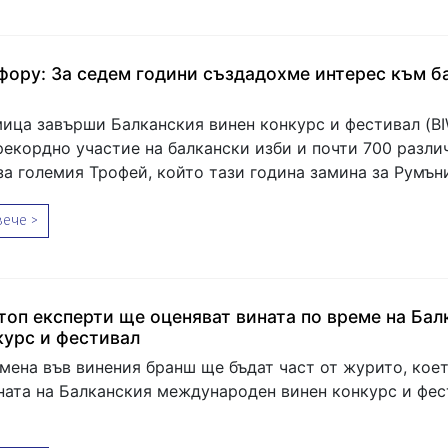
фору: За седем години създадохме интерес към б
ица завърши Балканския винен конкурс и фестивал (BI
рекордно участие на балкански изби и почти 700 разли
за големия Трофей, който тази година замина за Румън
ече >
топ експерти ще оценяват вината по време на Бал
курс и фестивал
мена във винения бранш ще бъдат част от журито, кое
ната на Балканския международен винен конкурс и фес