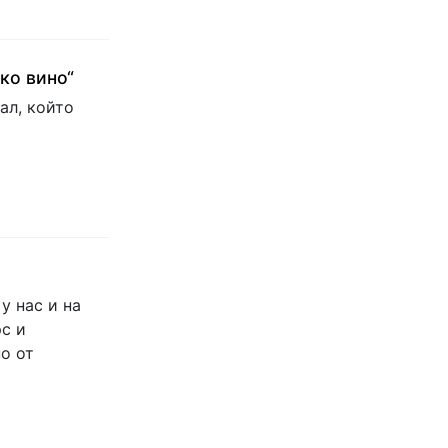
ко вино“
ал, който
у нас и на
с и
о от