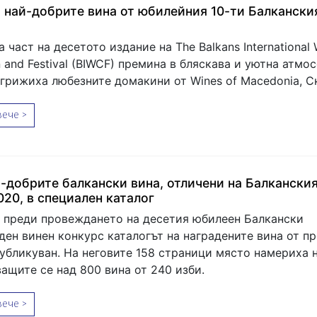
а най-добрите вина от юбилейния 10-ти Балкански
 част на десетото издание на The Balkans International 
 and Festival (BIWCF) премина в бляскава и уютна атмос
огрижиха любезните домакини от Wines of Macedonia, С
ече >
-добрите балкански вина, отличени на Балканския
020, в специален каталог
 преди провеждането на десетия юбилеен Балкански
ен винен конкурс каталогът на наградените вина от п
публикуван. На неговите 158 страници място намериха 
ащите се над 800 вина от 240 изби.
ече >