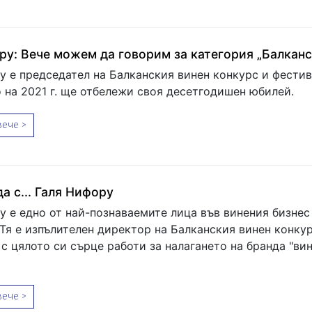
ру: Вече можем да говорим за категория „Балканс
у е председател на Балканския винен конкурс и фестив
о на 2021 г. ще отбележи своя десетгодишен юбилей.
ече >
а с... Галя Нифору
у е едно от най-познаваемите лица във винения бизнес 
 Тя е изпълителен директор на Балканския винен конкур
с цялото си сърце работи за налагането на бранда "вин
ече >