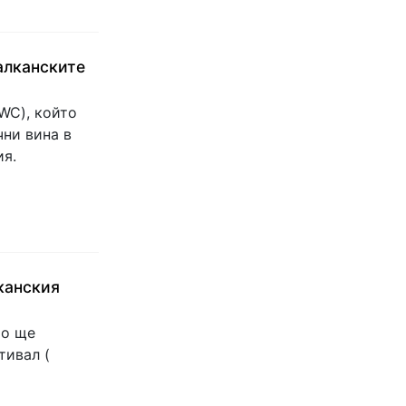
алканските
WC), който
чни вина в
ия.
канския
то ще
тивал (