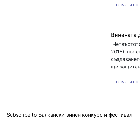
прочети пов
Винената 
Четвъртото
2015), ще 
създаванет
ще защитав
прочети пов
Subscribe to Балкански винен конкурс и фестивал
ЗА ТВОЯТ БИЗНЕС