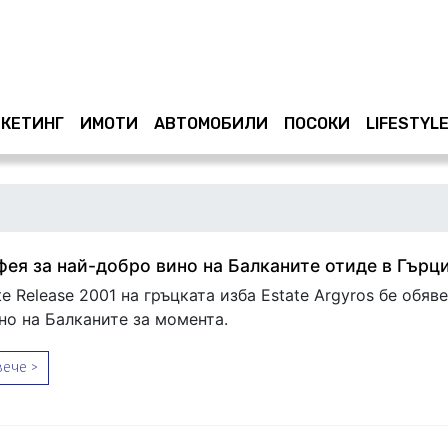
КЕТИНГ
ИМОТИ
АВТОМОБИЛИ
ПОСОКИ
LIFESTYL
фея за най-добро вино на Балканите отиде в Гърц
te Release 2001 на гръцката изба Estate Argyros бе обяве
но на Балканите за момента.
ече >