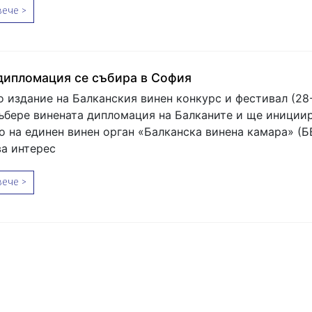
ече >
дипломация се събира в София
 издание на Балканския винен конкурс и фестивал (28-
събере винената дипломация на Балканите и ще иниции
о на единен винен орган «Балканска винена камара» (БВ
а интерес
ече >