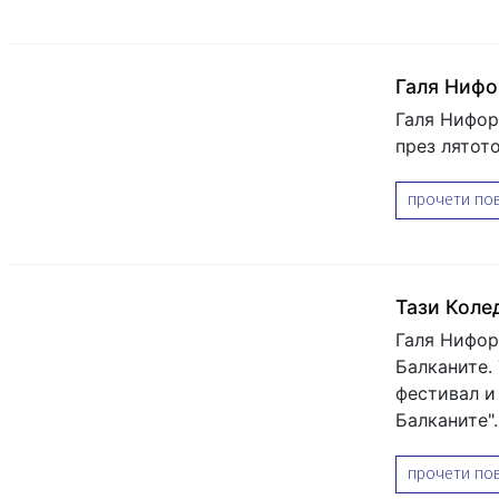
Галя Нифо
Галя Нифор
през лятот
прочети пов
Тази Колед
Галя Нифор
Балканите.
фестивал и 
Балканите".
прочети пов