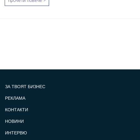
прочети повече >
ЗА ТВОЯТ БИЗНЕС
РЕКЛАМА
КОНТАКТИ
FOOTER_STATII
НОВИНИ
ИНТЕРВЮ