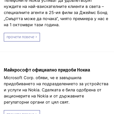
Телефоните Nokia успяват да удовлетворят
нуждите на най-взискателните клиенти в света –
специалните агенти в 25-ия филм за Джеймс Бонд
„Смъртта може да почака“, чиято премиера у нас е
на 1 октомври тази година.
прочети повече >
Майкрософт официално придоби Нокиа
Microsoft Corp. обяви, че е завършила
придобиването на подразделението за устройства
и услуги на Nokia. Сделката е била одобрена от
акционерите на Nokia и от държавните
регулаторни органи от цял ​​свят.