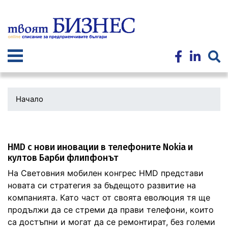
Премини
към
основното
съдържание
Начало
HMD с нови иновации в телефоните Nokia и
култов Барби флипфонът
На Световния мобилен конгрес HMD представи
новата си стратегия за бъдещото развитие на
компанията. Като част от своята еволюция тя ще
продължи да се стреми да прави телефони, които
са достъпни и могат да се ремонтират, без големи