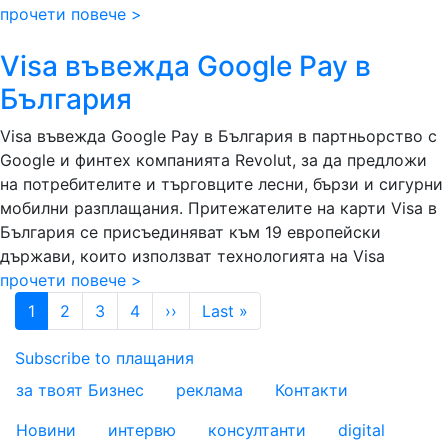
прочети повече >
Visa въвежда Google Pay в
България
Visa въвежда Google Pay в България в партньорство с
Google и финтех компанията Revolut, за да предложи
на потребителите и търговците лесни, бързи и сигурни
мобилни разплащания.
Притежателите на карти Visa в
България се присъединяват към 19 европейски
държави, които използват технологията на Visa
прочети повече >
Pagination
Next page
Last page
1
2
3
4
››
Last »
Subscribe to плащания
за твоят Бизнес
реклама
Контакти
footer_statii
Новини
интервю
консултанти
digital