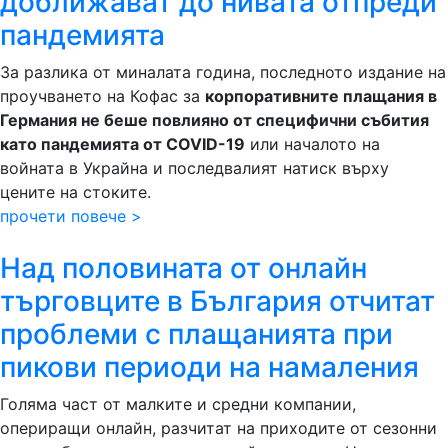
доближават до нивата отпреди
пандемията
За разлика от миналата година, последното издание на
проучването на Кофас за
корпоративните плащания в
Германия не беше повлияно от специфични събития
като пандемията от COVID-19
или началото на
войната в Украйна и последвалият натиск върху
цените на стоките.
прочети повече >
Над половината от онлайн
търговците в България отчитат
проблеми с плащанията при
пикови периоди на намаления
Голяма част от малките и средни компании,
опериращи онлайн, разчитат на приходите от сезонни