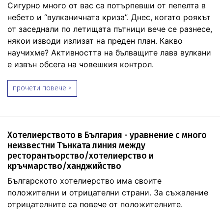
Сигурно много от вас са потърпевши от пепелта в
небето и “вулканичната криза”. Днес, когато роякът
от заседнали по летищата пътници вече се разнесе,
някои изводи излизат на преден план. Какво
научихме? Активността на бълващите лава вулкани
е извън обсега на човешкия контрол.
прочети повече >
Хотелиерството в България - уравнение с много
неизвестни Тънката линия между
ресторантьорство/хотелиерство и
кръчмарство/ханджийство
Българското хотелиерство има своите
положителни и отрицателни страни. За съжаление
отрицателните са повече от положителните.