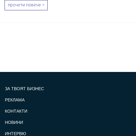
прочети повече >
ЗА ТВОЯТ БИЗНЕС
РЕКЛАМА
КОНТАКТИ
FOOTER_STATII
НОВИНИ
ИНТЕРВЮ