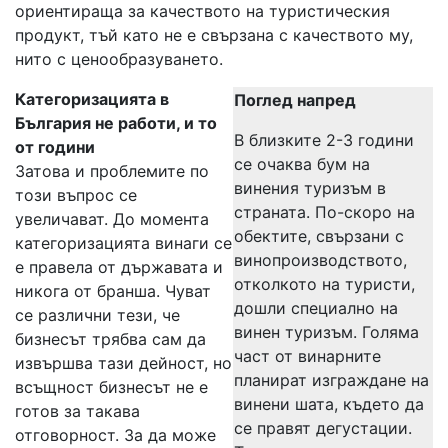
ориентираща за качеството на туристическия
продукт, тъй като не е свързана с качеството му,
нито с ценообразуването.
Категоризацията в
Поглед напред
България не работи, и то
В близките 2-3 години
от години
се очаква бум на
Затова и проблемите по
винения туризъм в
този въпрос се
страната. По-скоро на
увеличават. До момента
обектите, свързани с
категоризацията винаги се
винопроизводството,
е правела от държавата и
отколкото на туристи,
никога от бранша. Чуват
дошли специално на
се различни тези, че
винен туризъм. Голяма
бизнесът трябва сам да
част от винарните
извършва тази дейност, но
планират изграждане на
всъщност бизнесът не е
винени шата, където да
готов за такава
се правят дегустации.
отговорност. За да може