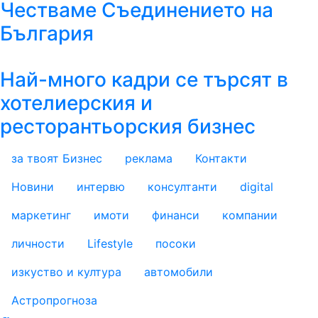
Честваме Съединението на
България
Най-много кадри се търсят в
хотелиерския и
ресторантьорския бизнес
за твоят Бизнес
реклама
Контакти
footer_statii
Новини
интервю
консултанти
digital
маркетинг
имоти
финанси
компании
личности
Lifestyle
посоки
изкуство и култура
автомобили
Астропрогноза