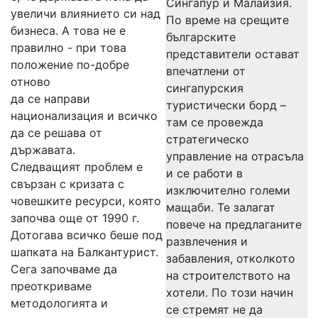
Сингапур и Малайзия.
увеличи влиянието си над
По време на срещите
бизнеса. А това не е
българските
правилно - при това
представители остават
положение по-добре
впечатлени от
отново
сингапурския
да се направи
туристически борд –
национализация и всичко
там се провежда
да се решава от
стратегическо
държавата.
управление на отрасъла
Следващият проблем е
и се работи в
свързан с кризата с
изключително големи
човешките ресурси, която
мащаби. Те залагат
започва още от 1990 г.
повече на предлаганите
Дотогава всичко беше под
развлечения и
шапката на Балкантурист.
забавления, отколкото
Сега започваме да
на строителството на
преоткриваме
хотели. По този начин
методологията и
се стремят не да