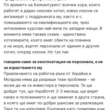
По времето на Балкантурист всички хора, които
работят в даден сезонен хотел, извън сезона се
ангажират с поддръжката му, както и с
повишаването на квалификациите им, чрез
интензивни курсове най-вече по западни езици. В
момента няма такава схема - единствено
хотелиерите, които имат обекти на планина
и на море, въртят персонала от единия в другия
хотел, според сезона. Но тук пак
говорим само за експлоатация на персонала, а не
за израстването му
Привличането на работна ръка от Украйна и
Молдова няма да разреши тези проблеми - не
може да не се инвестира в персонала. Те ще
дойдат тук, ще поработят 2-3 месеца, ще видят
какво е положението и ще заминат в друга страна,
в която ще имат по-добри шансове за реализация.
Така те ще използват България като трамплин към