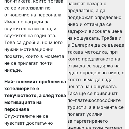
политиката, които тогава
наситят пазара с
са се използвали по
предлагане, а да
отношение на персонала.
поддържат определено
Имало е награди за
ниво и оттам да се
служител на месеца, и
задържи високата цена
служител на годината.
на нощувката. Трябва и
Това са дребни, но много
в България да се въведе
нужни мотивационни
такава методика, при
похвати, които в момента
която предлагането на
не се прилагат почти
стаи да се задържа на
никъде.
едно определено ниво, с
което няма да пада
Най-големият проблем на
цената на нощувката.
хотелиерите е
Така ще се привличат
текучеството, а след това
по-платежоспособните
мотивацията на
туристи, а в момента се
персонала
полагат усилия
Служителите не се
за таргетирането
чувстват достатъчно
именно на този сегмент.