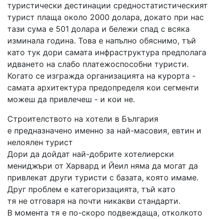
туристически дестинации средностатистическият
турист плаща около 2000 долара, докато при нас
тази сума е 501 долара и бележи спад с всяка
изминала година. Това е напълно обяснимо, тъй
като тук дори самата инфраструктура предполага
идването на слабо платежоспособни туристи.
Когато се изгражда организацията на курорта -
самата архитектура предопределя кои сегменти
можеш да привлечеш - и кои не.
Строителството на хотели в България
е предназначено именно за най-масовия, евтин и
нелоялен турист
Дори да дойдат най-добрите хотелиерски
мениджъри от Харвард и Йеил няма да могат да
привлекат други туристи с базата, която имаме.
Друг проблем е категоризацията, тъй като
тя не отговаря на почти никакви стандарти.
В момента тя е по-скоро подвеждаща, отколкото