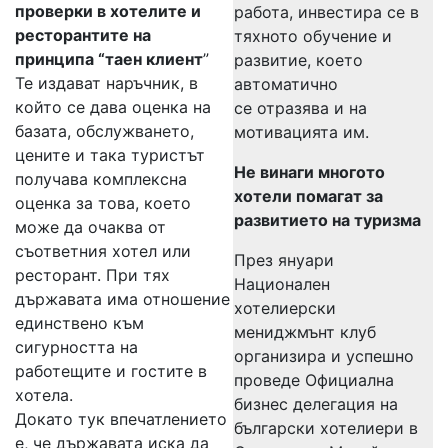
проверки в хотелите и
работа, инвестира се в
ресторантите на
тяхното обучение и
принципа “таен клиент
”
развитие, което
Те издават наръчник, в
автоматично
който се дава оценка на
се отразява и на
базата, обслужването,
мотивацията им.
цените и така туристът
Не винаги многото
получава комплексна
хотели помагат за
оценка за това, което
развитието на туризма
може да очаква от
съответния хотел или
През януари
ресторант. При тях
Национален
държавата има отношение
хотелиерски
единствено към
мениджмънт клуб
сигурността на
организира и успешно
работещите и гостите в
проведе Официална
хотела.
бизнес делегация на
Докато тук впечатлението
български хотелиери в
е, че държавата иска да