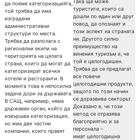
Така ще може
да поеме категоризацията,
туристите, които са
той трябва да има
дошли по един или друг
изградени
повод, да опознаят и
административни
този аспект на страната
структури по места.
ни. Другото силно
Трябва да разполага с
преимущество на
регионални екипи на
винения туризъм е, че
територията на цялата
той е целогодишен.
страна, които да могат да
Трябва да се предлагат
категоризират всички
все повече
хотели и ресторанти. В
целогодишни продукти,
момента това е непосилна
защото по този начин
задача дори за държавата.
се доразвива секторът.
В САЩ, например, няма
Доказано е, че този
държавен орган, който да
метод се отразява
извършва категоризация,
благоприятно и за
но има две частни
персонала –
компании, които правят
имат целогодишна