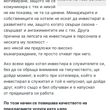
мотивирани, защото не се
комуникира с тях и никой
не им показва, че те са ценени. Мениджърите и
собствениците на хотели не искат да инвестират в
развитието им, защото когато свърши сезона -
свършват и ангажиментите им с тях. Друга
причина за липсата на инвестиции в персонала е
ниската му лоялност -
ако някой им предложи по-високо
възнаграждение, те просто отиват при него.
Ако всеки един хотел инвестира в служителите си,
без да се обръща внимание на текучеството, ще
дойде момент, в който при хотелиера, който е
инвестирал в служител и той е напуснал, ще дойде
друг, който също е бил обучаван и е напуснал
от предишната си работа
По този начин се повишава качеството на
предлаганите услуги като цяло