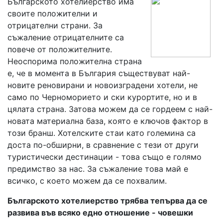
Българското хотелиерство има
своите положителни и
отрицателни страни. За
съжаление отрицателните са
повече от положителните.
Неоспорима положителна страна
е, че в момента в България съществуват най-
новите реновирани и новоизградени хотели, не
само по Черноморието и ски курортите, но и в
цялата страна. Затова можем да се гордеем с най-
новата материална база, която е ключов фактор в
този бранш. Хотелските стаи като големина са
доста по-обширни, в сравнение с тези от други
туристически дестинации - това също е голямо
предимство за нас. За съжаление това май е
всичко, с което можем да се похвалим.
Българското хотелиерство трябва тепърва да се
развива във всяко едно отношение - човешки