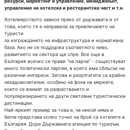
ресурси, маркетинг и управление, мениджмънт,
управление на хотелска и ресторантска част и т.н.
Хотелиерството зависи пряко от държавата и от
това, което тя е направила за привличането на
туристи
за изграждането на инфраструктура и нормативна
база. Ако не се поддържа съответното ниво,
развитието на сектора ще спре. Все още в
България всичко се прави “на парче” - съществуват
много политически партии, в които има сблъсък на
различни интереси. Затова и резултатите са крайно
незадоволителни, особено на фона на мерките,
които се взимат за разрастването и
популяризирането на други световни туристически
дестинации.
Най-яркият пример за това е, че никой няма и
бегла представа колко точно на брой са хотелите в
България. Дори Държавната агенция по туризъм.