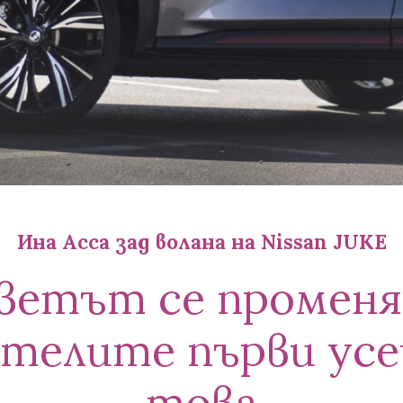
Ина Асса зад волана на Nissan JUKE
ветът се променя
ателите първи ус
това