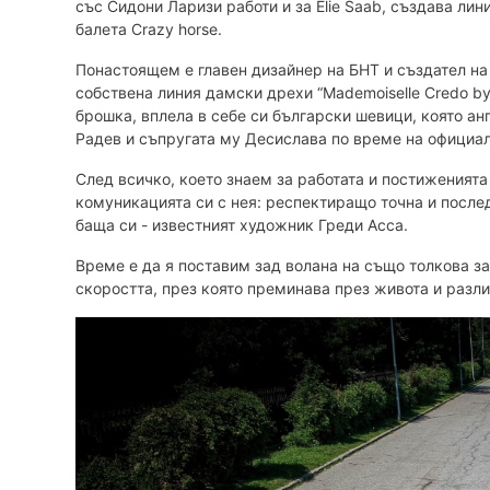
със Сидони Ларизи работи и за Elie Saab, създава лин
балета Crazy horse.
Понастоящем е главен дизайнер на БНТ и създател на
собствена линия дамски дрехи “Mademoiselle Credo by
брошка, вплела в себе си български шевици, която ан
Радев и съпругата му Десислава по време на официал
След всичко, което знаем за работата и постиженията
комуникацията си с нея: респектиращо точна и послед
баща си - известният художник Греди Асса.
Време е да я поставим зад волана на също толкова 
скоростта, през която преминава през живота и разли