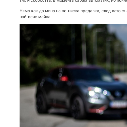
тях и скоростта. В момента карам автоматик, но поняк
Няма как да мина на по-ниска предавка, след като с
най-вече майка.