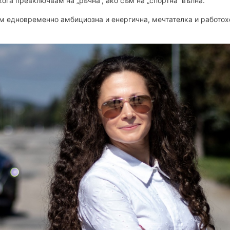
ога превключвам на „ръчна“, ако съм на „спортна“ вълна.
ъм едновременно амбициозна и енергична, мечтателка и работох