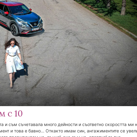
събития, специални покани
Моля въведете вашият е-маил адрес
Абонирай се
 с 10
а и съм съчетавала много дейности и съответно скоростта ми н
ент и това е бавно... Откакто имам син, ангажиментите се увели