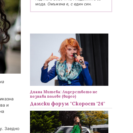
мода. Омъжена е, с един син.
ма
Диана Митева: Лидерството не
познава полове (видео)
риказна
Дамски форум "Скорост '24"
ва и
на
y. Заедно