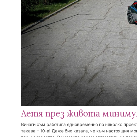
Летя през живота минимум
Винаги съм работила едновременно по няколко проект
такава – 10-а! Даже бих казала, че към настоящия мом