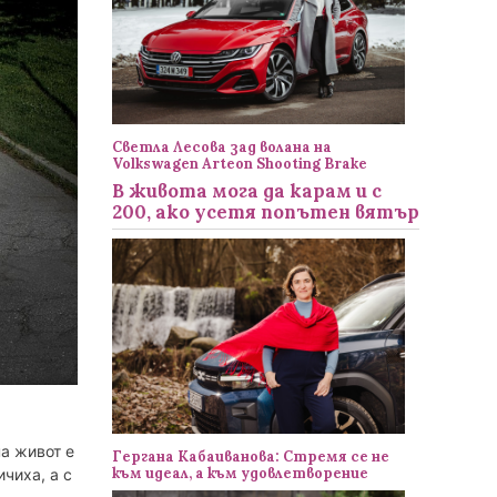
Светла Лесова зад волана на
Volkswagen Arteon Shooting Brake
В живота мога да карам и с
200, ако усетя попътен вятър
а живот е
Гергана Кабаиванова: Стремя се не
към идеал, а към удовлетворение
чиха, а с