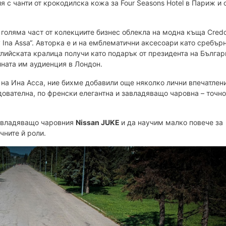
ия с чанти от крокодилска кожа за Four Seasons Hotel в Париж и 
 голяма част от колекциите бизнес облекла на модна къща Cred
 Ina Assa“. Авторка е и на емблематични аксесоари като сребър
глийската кралица получи като подарък от президента на Бълга
ната им аудиенция в Лондон.
 на Ина Асса, ние бихме добавили още няколко лични впечатлени
ователна, по френски елегантна и завладяващо чаровна – точно
завладяващо чаровния
Nissan JUKE
и да научим малко повече за
чните й роли.
Вече 18 години сме на медийния пазар!
Абонирай се за седмичния нюзлетер на твоят
БИЗНЕС и ще получаваш избрани авторски
бизнес статии, информация за наши проекти и