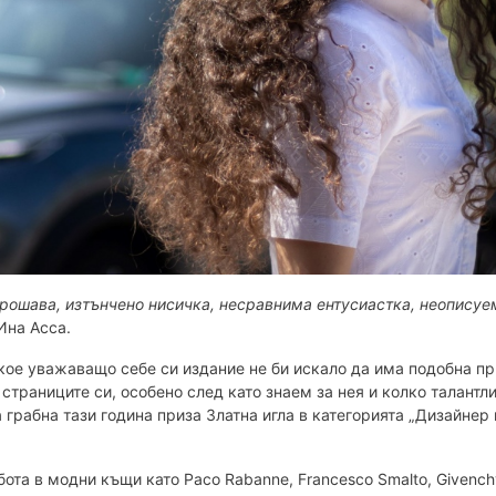
 рошава, изтънчено нисичка, несравнима ентусиастка, неописуе
Ина Асса.
 кое уважаващо себе си издание не би искало да има подобна п
страниците си, особено след като знаем за нея и колко талантли
 грабна тази година приза Златна игла в категорията „Дизайнер 
ота в модни къщи като Paco Rabanne, Francesco Smalto, Givench