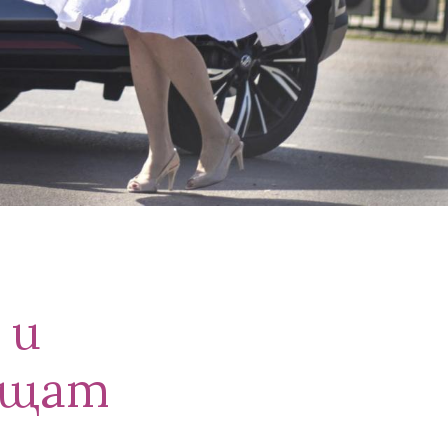
 и
ещат