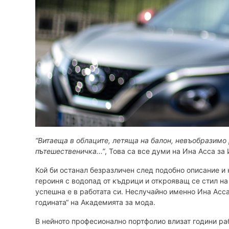
“Витаеща в облаците, летяща на балон, невъобразимо
пътешественичка...”
, Това са все думи на Ина Асса за 
Кой би останал безразличен след подобно описание и
героиня с водопад от къдрици и открояващ се стил на 
успешна е в работата си. Неслучайно именно Ина Асса
годината“ на Академията за мода.
В нейното професионално портфолио влизат години раб