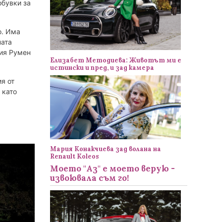
обувки за
o. Има
ната
рия Румен
Елизабет Методиева: Животът ми е
истински и пред, и зад камера
я от
 като
Мария Конакчиева зад волана на
Renault Koleos
Моето "Аз" е моето верую -
извоювала съм го!