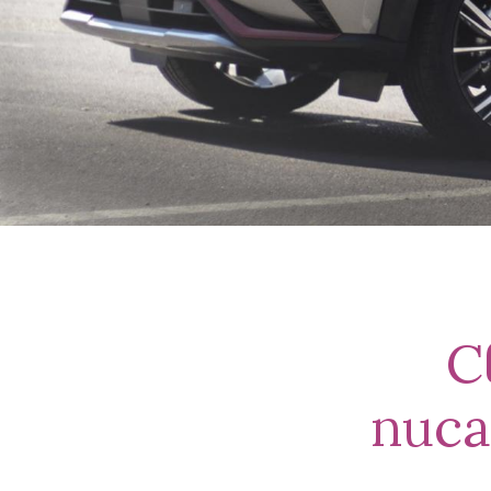
С
пис