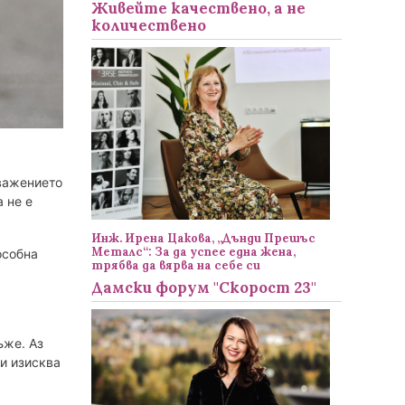
Живейте качествено, а не
количествено
уважението
 не е
Инж. Ирена Цакова, „Дънди Прешъс
Металс“: За да успее една жена,
особна
трябва да вярва на себе си
Дамски форум "Скорост 23"
ъже. Аз
ли изисква