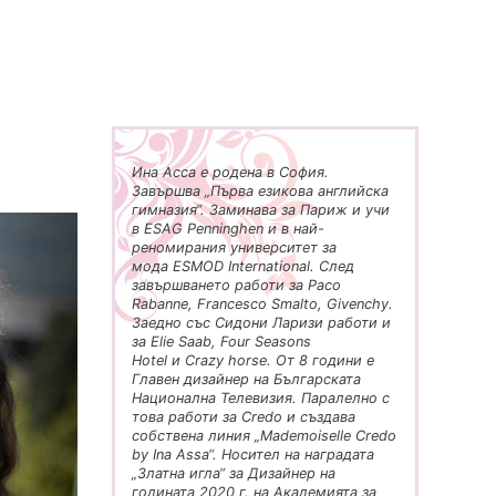
Ина Асса е родена в София.
Завършва „Първа езикова английска
гимназия“. Заминава за Париж и учи
в ESAG Penninghen и в най-
реномирания университет за
мода ESMOD International. След
завършването работи за Paco
Rabanne, Francesco Smalto, Givenchy.
Заедно със Сидони Ларизи работи и
за Elie Saab, Four Seasons
Hotel и Crazy horse. От 8 години е
Главен дизайнер на Българската
Национална Телевизия. Паралелно с
това работи за Credo и създава
собствена линия „Mademoiselle Credo
by Ina Assa“. Носител на наградата
„Златна игла“ за Дизайнер на
годината 2020 г. на Академията за