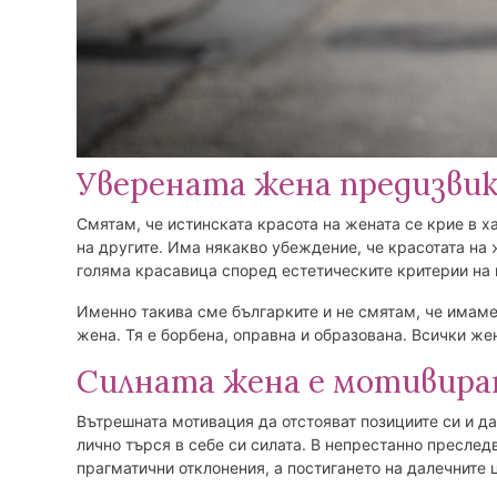
Уверената жена предизви
Смятам, че истинската красота на жената се крие в 
на другите. Има някакво убеждение, че красотата на 
голяма красавица според естетическите критерии на в
Именно такива сме българките и не смятам, че имаме
жена. Тя е борбена, оправна и образована. Всички же
Силната жена е мотивира
Вътрешната мотивация да отстояват позициите си и да
лично търся в себе си силата. В непрестанно преслед
прагматични отклонения, а постигането на далечните