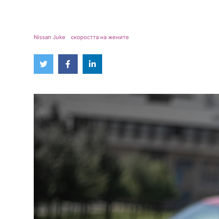
Nissan Juke
скоростта на жените
Twitter
Facebook
Linked
in