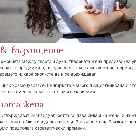
ква възхищение
хармонията между тялото и духа. Уверената жена предизвиква 
жената е предимство, но една жена със самочувствие, дори и да
ремето й, кара околните да й се възхищават.
 ниско самочувствие. Българката е много дисциплинирана и сп
ни около мен са самостоятелни и независими.
ната жена
 утвърждават индивидуалността си дава сила и на жени, и на м
ване съм на близки и далечни цели. Постигането на близките це
 цели предполага стратегически промени.