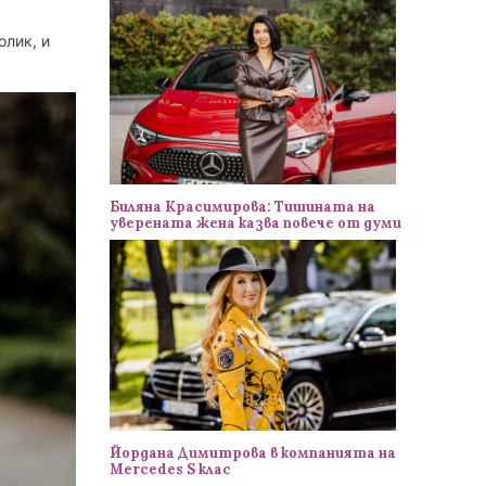
олик, и
Биляна Красимирова: Тишината на
уверената жена казва повече от думи
Йордана Димитрова в компанията на
Mercedes S клас