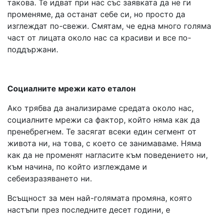
такова. Те идват при нас със заявката да не ги
променяме, да останат себе си, но просто да
изглеждат по-свежи. Смятам, че една много голяма
част от лицата около нас са красиви и все по-
поддържани.
Социалните мрежи като еталон
Ако трябва да анализираме средата около нас,
социалните мрежи са фактор, който няма как да
пренебрегнем. Те засягат всеки един сегмент от
живота ни, на това, с което се занимаваме. Няма
как да не променят нагласите към поведението ни,
към начина, по който изглеждаме и
себеизразяването ни.
Всъщност за мен най-голямата промяна, която
настъпи през последните десет години, е