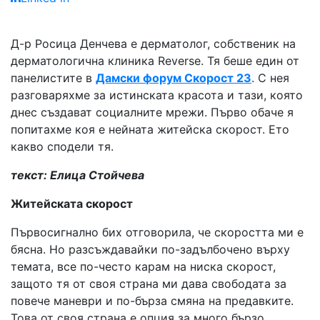
Д-р Росица Денчева е дерматолог, собственик на
дерматологична клиника Reverse. Тя беше един от
панелистите в
Дамски форум Скорост 23
. С нея
разговаряхме за истинската красота и тази, която
днес създават социалните мрежи. Първо обаче я
попитахме коя е нейната житейска скорост. Ето
какво сподели тя.
текст: Елица Стойчева
Житейската скорост
Първосигнално бих отговорила, че скоростта ми е
бясна. Но разсъждавайки по-задълбочено върху
темата, все по-често карам на ниска скорост,
защото тя от своя страна ми дава свободата за
повече маневри и по-бърза смяна на предавките.
Това от своя страна е опция за много бързо