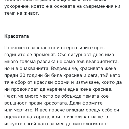
ускорение, което е в основата на съвременния ни
темп на живот.
Красотата
Понятието за красота и стереотипите през
годините се променят. Със сигурност днес има
много голяма разлика не само във възприятията,
но и в очакванията. Въпреки че, красивата жена
преди 30 години би била красива и сега, тъй като
тя е сбор от красиви форми и излъчване, които да
ни провокират да наречем една жена красива.
Факт, че много често се обсъжда темата кое
всъщност прави красотата. Дали формите
или чертите. И все повече виждам срещу себе си
оценката на хората, които използват нашето
изкуство, къй като за мен дерматологията е