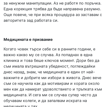
за ненужни манипулации. Аз не работя по поръчка.
Една корекция трябва да бъде направена разумно.
Още повече, че при всяка процедура аз заставам с
авторитета зад работата си.
Медицината е призвание
Когато човек търси себе си в ранните години, е
важно какво му се случва. Аз попаднах в една
клиника и това беше ключов момент. Дори без да
съм имала вътрешната убеденост, поглеждайки
днес назад, знам, че медицината е един от най-
важните и добрите ми избори в живота. Днес вече
съм се научила как да мотивирам и хората около
мен как да намират удоволствието и тръпката към
медицината. И сега ми се случва супер често да
обучавам колеги, и да запалвам искрата на
медицината у тях.