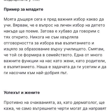
Пример за младите
Моята дъщеря сега е пред важния избор какво да
учи. Вярвам, че е въпрос на личен избор на детето
накъде ще поеме. Затова е хубаво да говорим с
тях открито. Никога не съм хвърляла
отговорността за избора във възпитанието и
изцяло за образование върху училището. Смятам,
че той се формира в семейството. Една от много
важните функции на нас като жени, като родители,
е възпитанието. Наша е задачата да ги усетим и да
ги насочим към най-добрия път.
Успехът и жените
Противно на очакванията, аз, като дерматолог, ще
кажа, че само вътрешните черти могат да направят