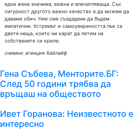
една жена значима, важна и впечатляваща. Със
сигурност другото важно качество е да можем да
даваме обич. Ние сме създадени да бъдем
емпатични. Устремът и самоувереността пък са
двете неща, които ни карат да летим на
собствените си криле.
снимки: агенция Хайлайф
Гена Събева, Менторите.БГ:
След 50 години трябва да
връщаш на обществото
Ивет Горанова: Неизвестното е
интересно