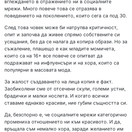
вглеждането в отражението ни в социалните
мрежи. Много повече това се отразява в
поведението на поколението, които сега са под 30.
След това човек може би натрупва критичност,
опит и започва да живее спрямо собствените си
усещания, без да се налага да копира образи. Но за
съжаление, плашещо е как младите момичета,
които са на 16+ все повече се опитват да
подражават на инфлуенсъри и на хора, които са
популярни в масовата мода.
За жалост създаването на лица копия е факт.
Заобиколени сме от отсечени скули, големи устни,
брадички и малки нослета. И когато всички
ставаме еднакво красиви, ние губим същността си.
Да, безспорно е, че социалните мрежи категорично
промениха отношението ни към красивото. И да,
връщала съм немалко хора, заради желанието им