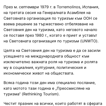
През м. септември 1979 г. в Torremolinos, Испания,
на третата сесия на Генералната Асамблея на
Световната организация по туризъм към ООН се
взема решение за тържествено отбелязване на
Световния ден на туризма, като неговото начало
се поставя през 1980 г., когато е приет и уставът
на Световната организация по туризъм (UNWTO).
Целта на Световния ден на туризма е да се засили
усещането на международната общност към
изключително важната роля на туризма и ролята
му в социалния, културния, политическия и
икономически живот на обществата.
Всяка година този ден има специално послание,
като мотото тази година е „Преосмисляне на
туризма“ (Rethinking Tourism).
Честит празник на всички, които работят в сферата