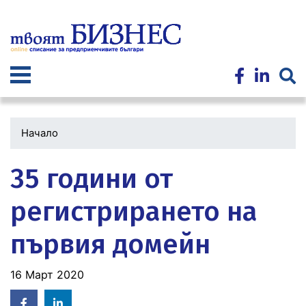
Премини
към
основното
съдържание
Начало
35 години от
регистрирането на
първия домейн
16 Март 2020
Facebook
Linked