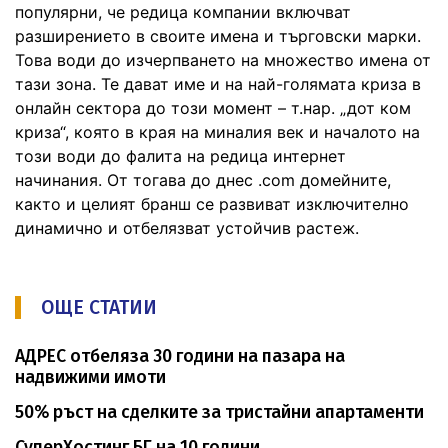
популярни, че редица компании включват
разширението в своите имена и търговски марки.
Това води до изчерпването на множество имена от
тази зона. Те дават име и на най-голямата криза в
онлайн сектора до този момент – т.нар. „дот ком
криза“, която в края на миналия век и началото на
този води до фалита на редица интернет
начинания. От тогава до днес .com домейните,
както и целият бранш се развиват изключително
динамично и отбелязват устойчив растеж.
ОЩЕ СТАТИИ
АДРЕС отбеляза 30 години на пазара на
надвижими имоти
50% ръст на сделките за тристайни апартаменти
СуперХостинг.БГ на 10 години