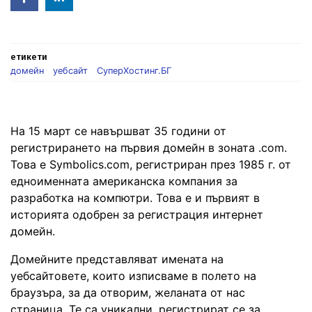
in
етикети
домейн
уебсайт
СуперХостинг.БГ
На 15 март се навършват 35 години от
регистрирането на първия домейн в зоната .com.
Това е Symbolics.com, регистриран през 1985 г. от
едноименната американска компания за
разработка на компютри. Това е и първият в
историята одобрен за регистрация интернет
домейн.
Домейните представляват имената на
уебсайтовете, които изписваме в полето на
браузъра, за да отворим, желаната от нас
страница. Те са уникални, регистрират се за