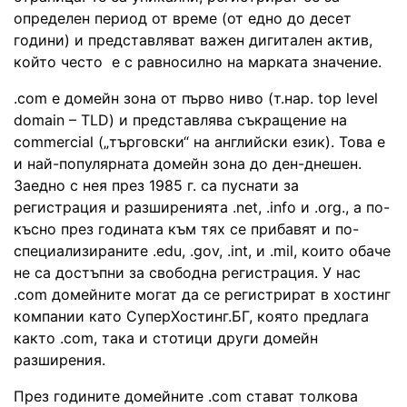
определен период от време (от едно до десет
години) и представляват важен дигитален актив,
който често е с равносилно на марката значение.
.com е домейн зона от първо ниво (т.нар. top level
domain – TLD) и представлява съкращение на
commercial („търговски“ на английски език). Това е
и най-популярната домейн зона до ден-днешен.
Заедно с нея през 1985 г. са пуснати за
регистрация и разширенията .net, .info и .org., а по-
късно през годината към тях се прибавят и по-
специализираните .edu, .gov, .int, и .mil, които обаче
не са достъпни за свободна регистрация. У нас
.com домейните могат да се регистрират в хостинг
компании като СуперХостинг.БГ, която предлага
както .com, така и стотици други домейн
разширения.
През годините домейните .com стават толкова