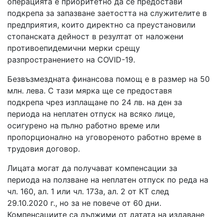
операцията е приоритетно да се предостави
подкрепа за запазване заетостта на служителите в
предприятия, които директно са преустановили
стопанската дейност в резултат от наложени
противоепидемични мерки срещу
разпространението на COVID-19.
Безвъзмездната финансова помощ е в размер на 50
млн. лева. С тази мярка ще се предоставя
подкрепа чрез изплащане по 24 лв. на ден за
периода на неплатен отпуск на всяко лице,
осигурено на пълно работно време или
пропорционално на уговореното работно време в
трудовия договор.
Лицата могат да получават компенсации за
периода на ползване на неплатен отпуск по реда на
чл. 160, ал. 1 или чл. 173а, ал. 2 от КТ след
29.10.2020 г., но за не повече от 60 дни.
Компенсациите са дължими от датата на издаване