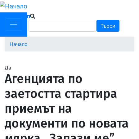
Премини
към
основното
Търси
Търси
съдържание
Начало
Водеща
снимка
Да
Агенцията по
заетостта стартира
приемът на
документи по новата
мярка „Запази ме”