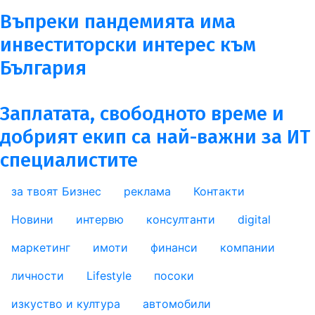
Въпреки пандемията има
инвеститорски интерес към
България
Заплатата, свободното време и
добрият екип са най-важни за ИТ
специалистите
за твоят Бизнес
реклама
Контакти
footer_statii
Новини
интервю
консултанти
digital
маркетинг
имоти
финанси
компании
личности
Lifestyle
посоки
изкуство и култура
автомобили