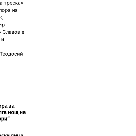
а треска»
пора на
к,
ир
р Славов е
 и
 Теодосий
ира за
лга нощ на
ари“
ски лица