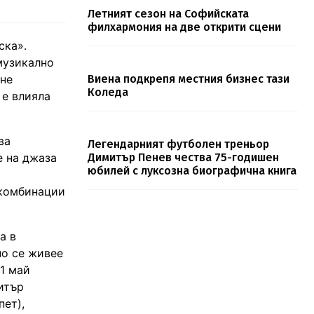
Летният сезон на Софийската
филхармония на две открити сцени
ска».
музикално
ане
Виена подкрепя местния бизнес тази
Коледа
 е влияла
ва
Легендарният футболен треньор
е на джаза
Димитър Пенев чества 75-годишен
юбилей с луксозна биографична книга
 комбинации
а в
но се живее
 1 май
итър
пет),