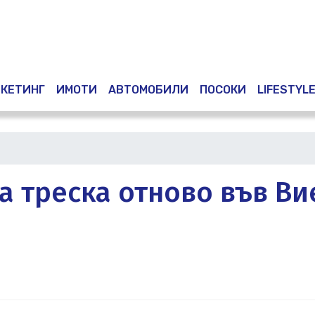
Премини
към
основното
съдържание
КЕТИНГ
ИМОТИ
АВТОМОБИЛИ
ПОСОКИ
LIFESTYL
а треска отново във Ви