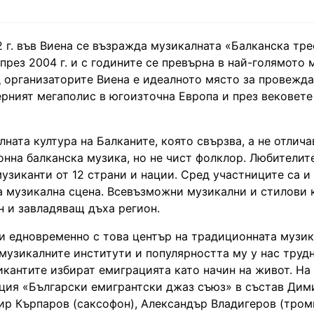
 г. във Виена се възражда музикалната «Балканска тре
през 2004 г. и с годините се превърна в най-голямото 
д организаторите Виена е идеалното място за провежд
рният мегаполис в югоизточна Европа и през вековете
ната култура на Балканите, която свързва, а не отлича
онна балканска музика, но не чист фолклор. Любителит
узиканти от 12 страни и нации. Сред участниците са и
та музикална сцена. Всевъзможни музикални и стилови
н и завладяващ дъха регион.
 и едновременно с това център на традиционната музик
музикалните институти и популярността му у нас труд
икантите избират емиграцията като начин на живот. На
ция «Български емигрантски джаз съюз» в състав Дим
ир Кърпаров (саксофон), Александър Владигеров (тром