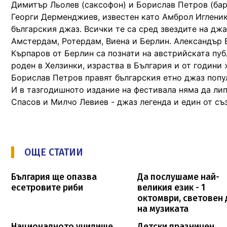
Димитър Льолев (саксофон) и Борислав Петров (бар
Георги Дерменджиев, известен като Амброл Игленик
българския джаз. Всички те са сред звездите на джа
Амстердам, Ротердам, Виена и Берлин. Александър 
Кърпаров от Берлин са познати на австрийската пуб
роден в Хелзинки, израства в България и от годин
Борислав Петров правят българския етно джаз попу
И в тазгодишното издание на фестивала няма да ли
Спасов и Милчо Левиев - джаз легенда и един от съ
ОЩЕ СТАТИИ
България ще опазва
Да послушаме най-
есетровите риби
великия език - 1
октомври, световен 
на музиката
Националното училище
Детски празничен