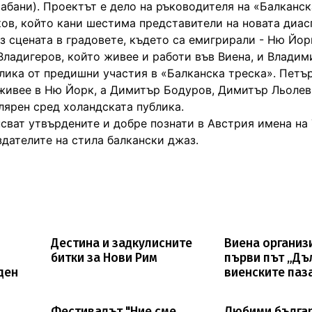
абани). Проектът е дело на ръководителя на «Балканск
ов, който кани шестима представители на новата диас
з сцената в градовете, където са емигрирали - Ню Йор
Владигеров, който живее и работи във Виена, и Владим
лика от предишни участия в «Балканска треска». Петъ
и живее в Ню Йорк, а Димитър Бодуров, Димитър Льолев
лярен сред холандската публика.
псват утвърдените и добре познати в Австрия имена на
здателите на стила балкански джаз.
Дестина и задкулисните
Виена организ
битки за Нови Рим
първи път „Дъ
ден
виенските паз
Фестивалът "Ние сме
Любими българ