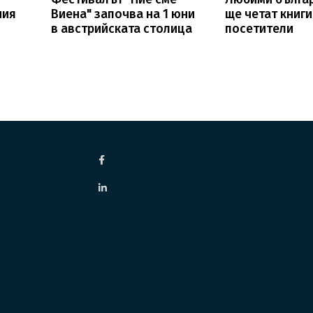
ния
Виена" започва на 1 юни
ще четат книги
в австрийската столица
посетители