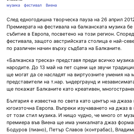
музика
фестивал
Виена
След едногодишна творческа пауза на 26 април 2012
Премиерата на фестивала на балканската музика бе 
събитие в Европа, посветено на този регион. Споре
фестивала, защото австрийската столица е най-севе
по различен начин върху съдбата на Балканите.
«Балканска треска» представя преди всичко музикал
народите. До 13 май на пет сцени ще звучи традици
ще могат да се насладят на виртуозните умения на м
представители на т.нар. ъндерграунд и независима
ще покажат Балканите като креативен, многостране
България е известна по света като център на джаза
югоизточна Европа. Въпреки изучаването на джаз в 
от този стил музика. И нищо чудно, че много от муз
премиера във Виена ще има уникалната джаз форма
Бодуров (пиано), Петър Славов (контрабас), Владим