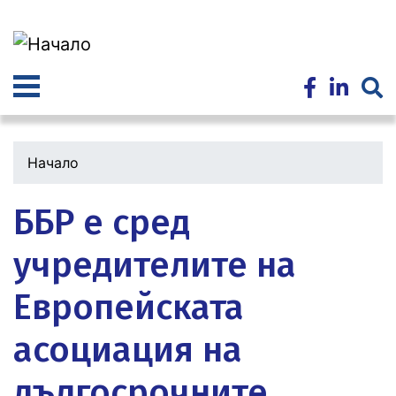
Премини
към
основното
съдържание
Начало
ББР е сред
учредителите на
Европейската
асоциация на
дългосрочните