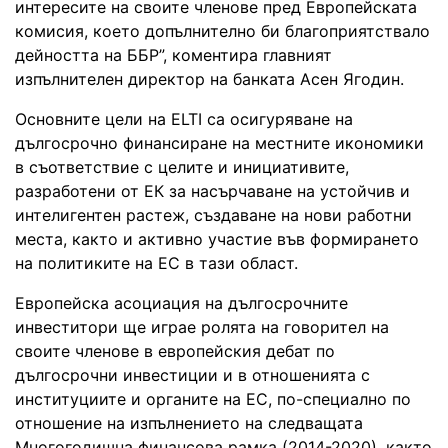
интересите на своите членове пред Европейската
комисия, което допълнително би благоприятствало
дейността на ББР”, коментира главният
изпълнителен директор на банката Асен Ягодин.
Основните цели на ELTI са осигуряване на
дългосрочно финансиране на местните икономики
в съответствие с целите и инициативите,
разработени от ЕК за насърчаване на устойчив и
интелигентен растеж, създаване на нови работни
места, както и активно участие във формирането
на политиките на ЕС в тази област.
Европейска асоциация на дългосрочните
инвеститори ще играе ролята на говорител на
своите членове в европейския дебат по
дългосрочни инвестиции и в отношенията с
институциите и органите на ЕС, по-специално по
отношение на изпълнението на следващата
Многогодишна финансова рамка (2014-2020), както