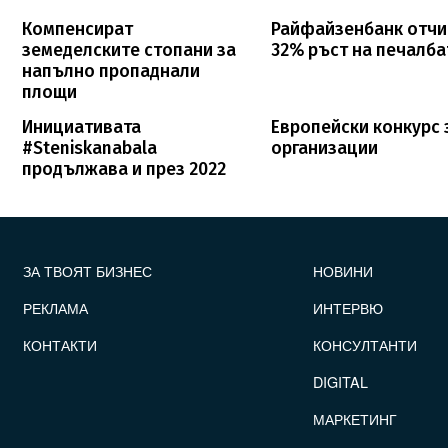
Компенсират
Райфайзенбанк отчи
земеделските стопани за
32% ръст на печалба
напълно пропаднали
площи
Инициативата
Европейски конкурс 
#Steniskanabala
организации
продължава и през 2022
FOOTER_STATII
ЗА ТВОЯТ БИЗНЕС
НОВИНИ
РЕКЛАМА
ИНТЕРВЮ
КОНТАКТИ
КОНСУЛТАНТИ
DIGITAL
МАРКЕТИНГ