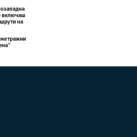
розападна
е включаш
ршрути на
ометражни
ена“