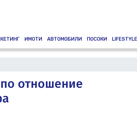
Премини
към
основното
съдържание
КЕТИНГ
ИМОТИ
АВТОМОБИЛИ
ПОСОКИ
LIFESTYL
 по отношение
ра