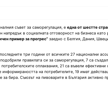
налния съвет за саморегулация, е
една от шестте стра
ен напредък в социалната отговорност на бизнеса като
чен пример за прогрес”
заедно с Белгия, Дания, Швец
з последните три години от всичките 27 национални асо
 подобрили правилата си за саморегулация, 7 са създа
 потребителските оплаквания, 21 са въвели ефективни 
е информираността на потребителите, 19 имат действа
е за бира. Съюзът на пивоварите в България активно п