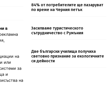
84% от потребителите ще пазаруват
по време на Черния петък
ни в
Засилваме туристическото
сътрудничество с Румъния
 рекламна
ия,
Две български училища получиха
циации на
световно признание за екологичните
си дейности
ли или
системи за
ща и
рисъства на