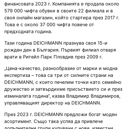
финансовата 2023 г. Компанията е продала около
579 000 чифта обувки в своите 22 филиала и в
своя онлайн магазин, който стартира през 2017 г.
Това е с около 37 000 чифта повече от
предходната година.
Тази година DEICHMANN празнува своя 15-и
рожден ден в България. Първият филиал отваря
врати в Ритейл Парк Пловдив през 2009 г.
„Цена-качество, разнообразие от марки и модна
експертиза – това са три от силните страни на
DEICHMANN, с които печелим точки като семейно
дружество и затвърдихме присъствието си и през
изминалата година“, казва Владимир Владимиров,
управляващият директор на DEICHMANN.
През 2023 г. DEICHMANN предложи богат моден
асортимент. Също така успяа да привлече
допълнителни групи купувачи с нови, известни