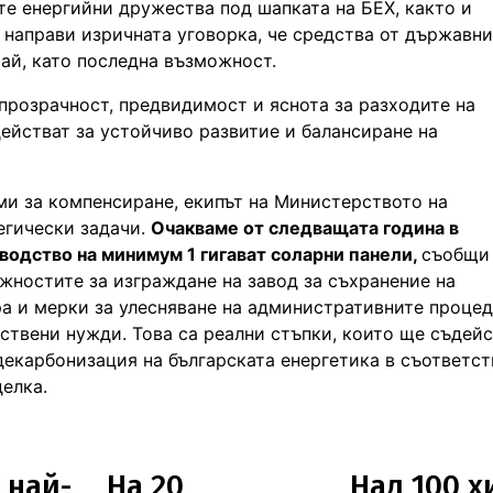
те енергийни дружества под шапката на БЕХ, както и
направи изричната уговорка, че средства от държавн
ай, като последна възможност.
прозрачност, предвидимост и яснота за разходите на
действат за устойчиво развитие и балансиране на
ми за компенсиране, екипът на Министерството на
егически задачи.
Очакваме от следващата година в
водство на минимум 1 гигават соларни панели,
съобщи
жностите за изграждане на завод за съхранение на
а и мерки за улесняване на административните проце
ствени нужди. Това са реални стъпки, които ще съдейс
декарбонизация на българската енергетика в съответст
сделка.
 най-
На 20
Над 100 х