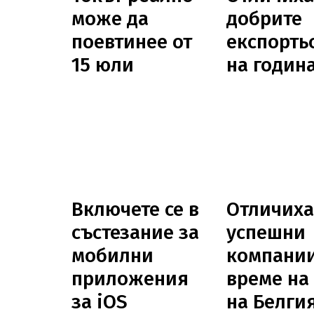
може да
добрите
поевтинее от
експорть
15 юли
на годин
Включете се в
Отличих
състезание за
успешни
мобилни
компании
приложения
време на
за iOS
на Белгия