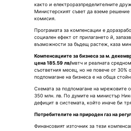
както и електроразпределителните друж
Министерският съвет да вземе решение 
комисия.
Програмата за компенсации е доразрабо
социален ефект от прилагането й, запаз
възможности за бъдещ растеж, каза ми
Компенсациите за бизнеса за м. декемв
цена 185.59 лв/
мвтч и реалната средном
съответния месец, но не повече от 30% о
подпомагане на бизнеса е на обща стойно
Схемата за подпомагане на мрежовите о
350 млн. лв. По думите на министър Ник
дефицит в системата, който иначе би тр
Потребителите на природен газ на регу
Финансовият източник за тези компенса