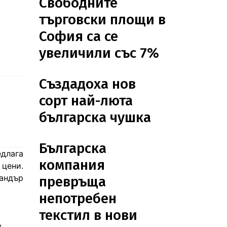
Свободните
търговски площи в
София са се
увеличили със 7%
Създадоха нов
сорт най-люта
българска чушка
Българска
едлага
компания
цени.
андър
превръща
непотребен
текстил в нови
,