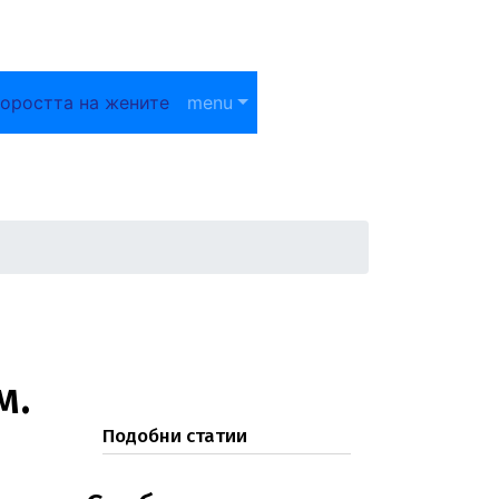
оростта на жените
menu
м.
Подобни статии