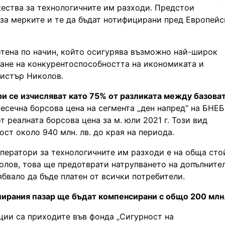
ества за технологичните им разходи. Предстои
за мерките и те да бъдат нотифицирани пред Европейс
тена по начин, който осигурява възможно най-широк
ване на конкурентоспособността на икономиката и
нистър Николов.
ри се изчисляват като 75% от разликата между базова
есечна борсова цена на сегмента „ден напред“ на БНЕБ
т реалната борсова цена за м. юли 2021 г. Този вид
ст около 940 млн. лв. до края на периода.
ператори за технологичните им разходи е на обща сто
олов, това ще предотврати натрупването на допълните
ябвало да бъде платен от всички потребители.
лирания пазар ще бъдат компенсирани с общо 200 млн.
ции са приходите във фонда „Сигурност на