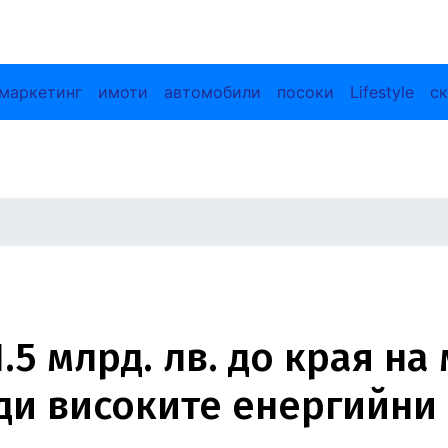
маркетинг
имоти
автомобили
посоки
Lifestyle
ск
5 млрд. лв. до края на 
ади високите енергийни