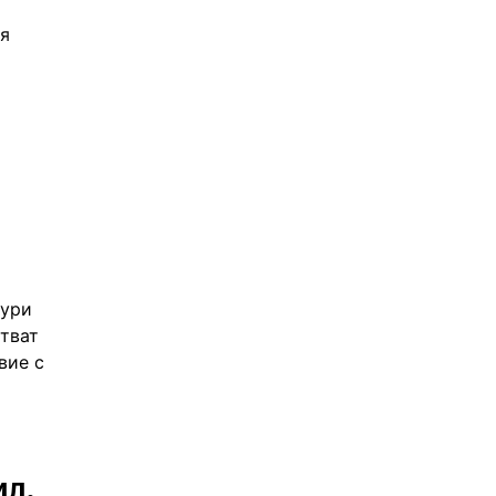
ия
дури
тват
вие с
ил.