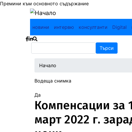
Премини към основното съдържание
Main navigation
новини
интервю
консултанти
Digital
Търси
Търси
Начало
Водеща снимка
Да
Компенсации за 1.
март 2022 г. зар