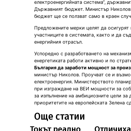
електроенергийната система“, държавни
Държавният бюджет. Министър Николов 
бюджет ще се ползват само в краен случ
Предложените мерки целят да осигурят 
участниците в системата, както и да съ
енергийния отрасъл.
Успоредно с разработването на механиз
енергетиката работи активно и по страт
България да заработи мощност за произ
министър Николов. Проучват се и възмо
електроенергия. Министерството планир
при изграждане на ВЕИ мощности за соб
за изпълнение на амбициозните цели за 
приоритетите на европейската Зелена 
Още статии
Токът реално
Отличиха