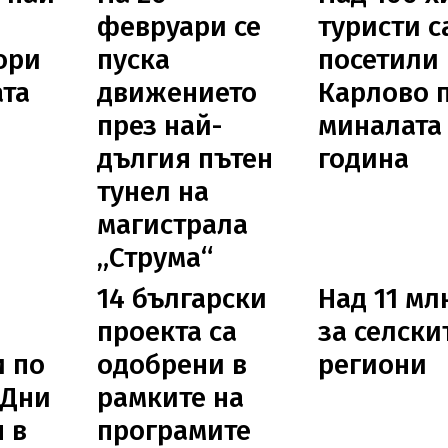
февруари се
туристи с
ори
пуска
посетили
ата
движението
Карлово 
през най-
миналата
дългия пътен
година
тунел на
магистрала
„Струма“
а
14 български
Над 11 мл
проекта са
за селски
 по
одобрени в
региони
 Дни
рамките на
 в
програмите