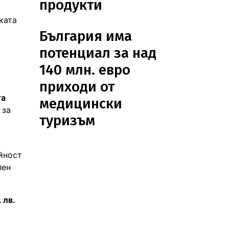
продукти
ката
България има
потенциал за над
140 млн. евро
приходи от
та
медицински
 за
туризъм
йност
лен
 лв.