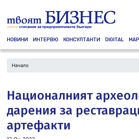
Main navigation
НОВИНИ
ИНТЕРВЮ
КОНСУЛТАНТИ
DIGITAL
МАР
Начало
Водеща
снимка
Националният археол
дарения за реставрац
артефакти