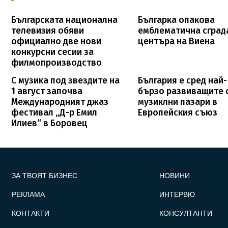
Българската национална
Българка опакова
телевизия обяви
емблематична сград
официално две нови
центъра на Виена
конкурсни сесии за
филмопроизводство
С музика под звездите на
България е сред най-
1 август започва
бързо развиващите 
Международният джаз
музиклни пазари в
фестивал „Д-р Емил
Европейския съюз
Илиев“ в Боровец
FOOTER_STATII
ЗА ТВОЯТ БИЗНЕС
НОВИНИ
РЕКЛАМА
ИНТЕРВЮ
КОНТАКТИ
КОНСУЛТАНТИ