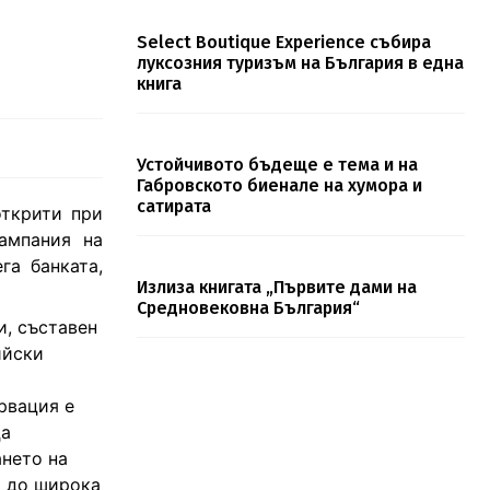
Select Boutique Experience събира
луксозния туризъм на България в една
книга
Устойчивото бъдеще е тема и на
Габровското биенале на хумора и
сатирата
открити при
ампания на
га банката,
Излиза книгата „Първите дами на
Средновековна България“
и, съставен
ийски
рвация е
ца
ането на
и до широка