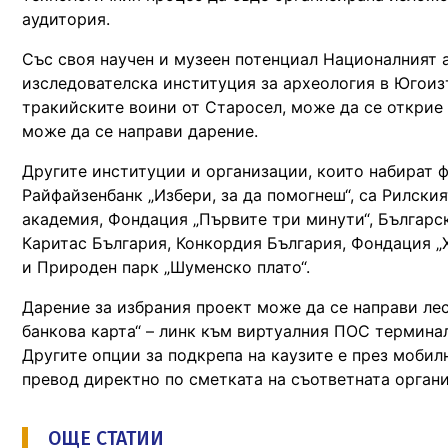
аудитория.
Със своя научен и музеен потенциал Националният 
изследователска институция за археология в Югоизт
тракийските воини от Старосел, може да се открие
може да се направи дарение.
Другите институции и организации, които набират ф
Райфайзенбанк „Избери, за да помогнеш“, са Рилски
академия, Фондация „Първите три минути“, Българс
Каритас България, Конкордия България, Фондация „
и Природен парк „Шуменско плато“.
Дарение за избрания проект може да се направи л
банкова карта“ – линк към виртуалния ПОС терминал
Другите опции за подкрепа на каузите е през моби
превод директно по сметката на съответната органи
ОЩЕ СТАТИИ