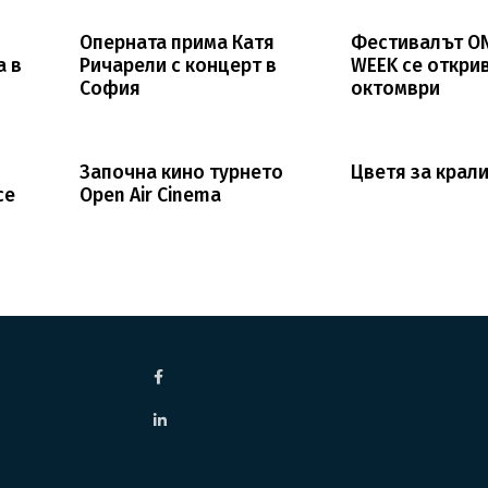
Оперната прима Катя
Фестивалът O
а в
Ричарели с концерт в
WEEK се открив
София
октомври
Започна кино турнето
Цветя за крал
се
Open Air Cinema