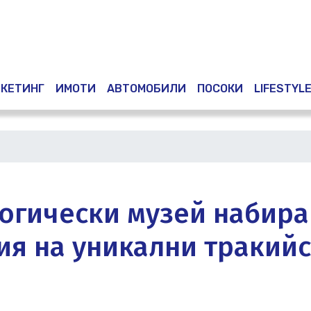
Премини
към
основното
съдържание
КЕТИНГ
ИМОТИ
АВТОМОБИЛИ
ПОСОКИ
LIFESTYL
огически музей набира
ия на уникални тракий