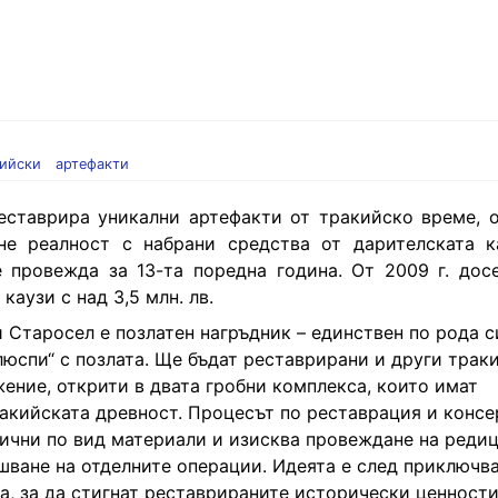
кийски
артефакти
еставрира уникални артефакти от тракийско време, 
не реалност с набрани средства от дарителската к
е провежда за 13-та поредна година. От 2009 г. досе
аузи с над 3,5 млн. лв.
Старосел е позлатен нагръдник – единствен по рода с
люспи“ с позлата. Ще бъдат реставрирани и други трак
ение, открити в двата гробни комплекса, които имат
ракийската древност. Процесът по реставрация и консе
ични по вид материали и изисква провеждане на реди
шване на отделните операции. Идеята е след приключв
а, за да стигнат реставрираните исторически ценност