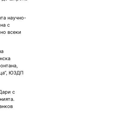
та научно-
на с
сно всеки
на
инска
онтана,
еца“, ЮЗДП
Дари с
нията.
анков