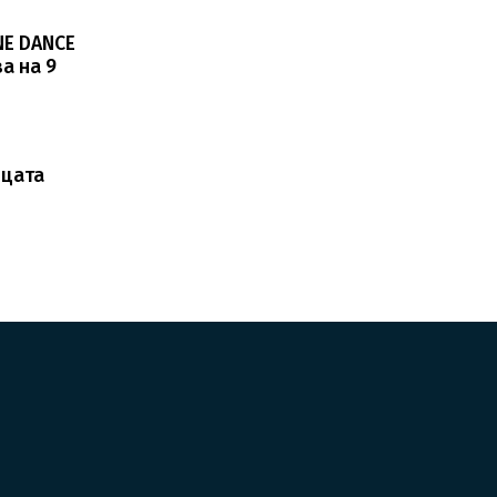
NE DANCE
а на 9
ицата