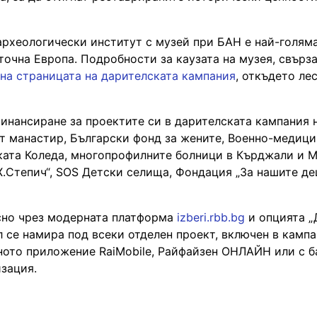
археологически институт с музей при БАН е най-голяма
очна Европа. Подробности за каузата на музея, свърза
на страницата на дарителската кампания
, откъдето ле
инансиране за проектите си в дарителската кампания 
ят манастир, Български фонд за жените, Военно-медиц
ката Коледа, многопрофилните болници в Кърджали и М
Х.Степич“, SOS Детски селища, Фондация „За нашите д
есно чрез модерната платформа
izberi.rbb.bg
и опцията „
 се намира под всеки отделен проект, включен в кампа
лното приложение RaiMobile, Райфайзен ОНЛАЙН или с б
зация.