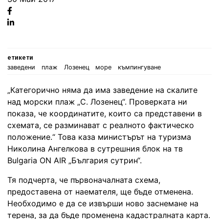
Facebook
Linked
in
етикети
заведени
плаж
Лозенец
море
къмпингуване
„Категорично няма да има заведение на скалите
над морски плаж „С. Лозенец“. Проверката ни
показа, че координатите, които са представени в
схемата, се разминават с реалното фактическо
положение.“ Това каза министърът на туризма
Николина Ангелкова в сутрешния блок на тв
Bulgaria ON AIR „България сутрин“.
Тя подчерта, че първоначалната схема,
предоставена от наемателя, ще бъде отменена.
Необходимо е да се извърши ново заснемане на
терена, за да бъде променена кадастралната карта.