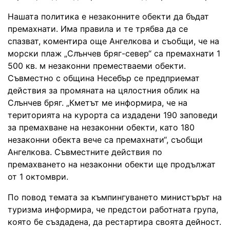
Нашата политика е незаконните обекти да бъдат
премахнати. Има правила и те трябва да се
спазват, коментира още Ангелкова и съобщи, че на
морски плаж „Слънчев бряг-север“ са премахнати 1
500 кв. м незаконни преместваеми обекти.
Съвместно с община Несебър се предприемат
действия за промяната на цялостния облик на
Слънчев бряг. „Кметът ме информира, че на
територията на курорта са издадени 190 заповеди
за премахване на незаконни обекти, като 180
незаконни обекта вече са премахнати“, съобщи
Ангелкова. Съвместните действия по
премахването на незаконни обекти ще продължат
от 1 октомври.
По повод темата за къмпингуването министърът на
туризма информира, че предстои работната група,
която бе създадена, да рестартира своята дейност.