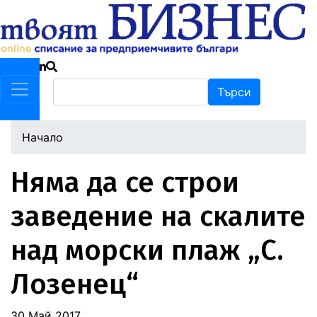
Премини
към
основното
съдържание
Търси
Търси
Начало
Няма да се строи
заведение на скалите
над морски плаж „С.
Лозенец“
30 Май 2017