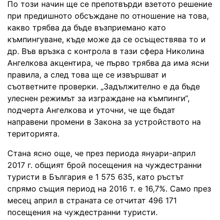
По този начин ще се препотвърди взетото решение
при предишното обсъждане по отношение на това,
какво трябва да бъде възприемано като
къмпингуване, къде може да се осъществява то и
др. Във връзка с контрола в тази сфера Николина
Ангелкова акцентира, че първо трябва да има ясни
правила, а след това ще се извършват и
съответните проверки. „Задължително е да бъде
улеснен режимът за изграждане на къмпинги“,
подчерта Ангелкова и уточни, че ще бъдат
направени промени в Закона за устройството на
територията.
Стана ясно още, че през периода януари-април
2017 г. общият брой посещения на чуждестранни
туристи в България е 1 575 635, като ръстът
спрямо същия период на 2016 т. е 16,7%. Само през
месец април в страната се отчитат 496 171
посещения на чуждестранни туристи.