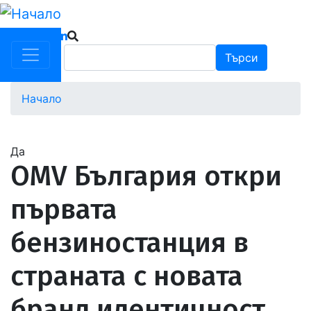
Премини
към
основното
Търси
Търси
съдържание
Начало
Водеща
снимка
Да
OMV България откри
първата
бензиностанция в
страната с новата
бранд идентичност