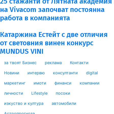
25 стажанти от Лятната академия
на Vivacom започват постоянна
работа в компанията
Катаржина Естейт с две отличия
от световния винен конкурс
MUNDUS VINI
за твоят Бизнес
реклама
Контакти
footer_statii
Новини
интервю
консултанти
digital
маркетинг
имоти
финанси
компании
личности
Lifestyle
посоки
изкуство и култура
автомобили
Астропрогноза