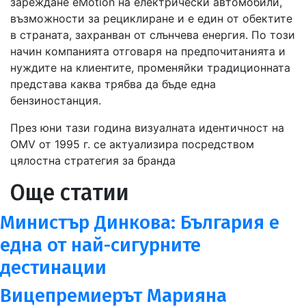
зареждане eMotion на електрически автомобили,
възможности за рециклиране и е един от обектите
в страната, захранван от слънчева енергия. По този
начин компанията отговаря на предпочитанията и
нуждите на клиентите, променяйки традиционната
представа каква трябва да бъде една
бензиностанция.
През юни тази година визуалната идентичност на
OMV от 1995 г. се актуализира посредством
цялостна стратегия за бранда
Още статии
Министър Динкова: България е
една от най-сигурните
дестинации
Вицепремиерът Марияна