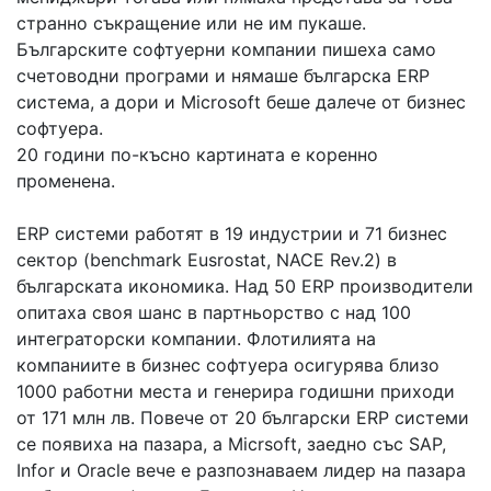
странно съкращение или не им пукаше.
Българските софтуерни компании пишеха само
счетоводни програми и нямаше българска ERP
система, а дори и Microsoft беше далече от бизнес
софтуера.
20 години по-късно картината е коренно
променена.
ERP системи работят в 19 индустрии и 71 бизнес
сектор (benchmark Eusrostat, NACE Rev.2) в
българската икономика. Над 50 ERP производители
опитаха своя шанс в партньорство с над 100
интеграторски компании. Флотилията на
компаниите в бизнес софтуера осигурява близо
1000 работни места и генерира годишни приходи
от 171 млн лв. Повече от 20 български ERP системи
се появиха на пазара, а Micrsoft, заедно със SAP,
Infor и Oracle вече е разпознаваем лидер на пазара