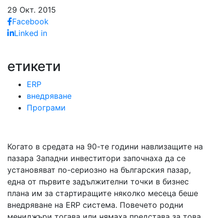
29 Окт. 2015
Facebook
Linked in
етикети
ERP
внедряване
Програми
Когато в средата на 90-те години навлизащите на
пазара Западни инвеститори започнаха да се
установяват по-сериозно на българския пазар,
една от първите задължителни точки в бизнес
плана им за стартиращите няколко месеца беше
внедряване на ERP система. Повечето родни
мениджъри тогава или нямаха представа за това