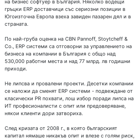
на бизнес софтуер в България. Няколко водещи
гръцки ERP доставчици със сериозни позиции в
Югоизточна Европа взеха завиден пазарен дял и в
страната.
По най-груба оценка на CBN Pannoff, Stoytcheff &
Co., ERP системи са отговорни за управлението на
бизнеса на компании в България с общо над
530,000 работни места и над 77 млрд. лв годишни
приходи.
Не липсва и провалени проекти. Десетки компании
се наложи да сменят ERP системи - подвеждане от
класически PR похвати, лош избор поради липса на
ИТ професионалисти с опит или предоверяване,
някои клиенти дори затвориха.
След кризата от 2008 г., в която българският
капитал нямаше никакъв опит и влезе с голям риск,