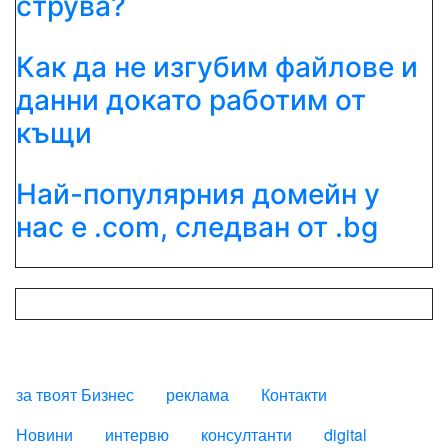
струва?
Как да не изгубим файлове и
данни докато работим от
къщи
Най-популярния домейн у
нас е .com, следван от .bg
за твоят Бизнес
реклама
Контакти
FOOTER_STATII
Новини
интервю
консултанти
digital