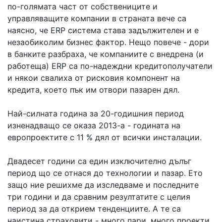
по-голямата част от собствениците и
управляващите компании в страната вече са
наясно, че ERP система става задължителен и е
незаобиколим бизнес фактор. Нещо повече - дори
в банките разбраха, че компаниите с внедрена (и
работеща) ERP са по-надеждни кредитополучатели
и някои свалиха от рисковия компонент на
кредита, което пък им отвори пазарен дял.
Най-силната година за 20-годишния период
изненадващо се оказа 2013-а - годината на
европроектите с 11 % дял от всички инсталации.
Двадесет години са един изключително дълъг
период що се отнася до технологии и пазар. Ето
защо ние решихме да изследваме и последните
три години и да сравним резултатите с целия
период за да открием тенденциите. А те са
наистина страховити - много пари, много проекти,