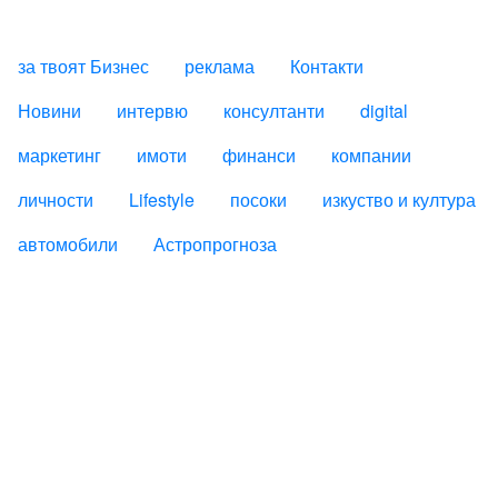
за твоят Бизнес
реклама
Контакти
FOOTER_STATII
Новини
интервю
консултанти
digital
маркетинг
имоти
финанси
компании
личности
Lifestyle
посоки
изкуство и култура
автомобили
Астропрогноза