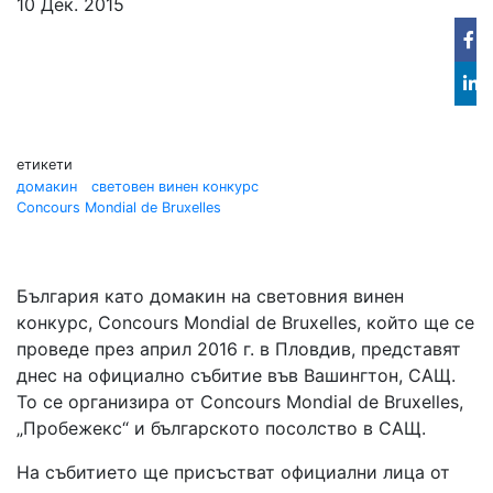
10 Дек. 2015
Fa
Lin
in
етикети
домакин
световен винен конкурс
Concours Mondial de Bruxelles
България като домакин на световния винен
конкурс, Concours Mondial de Bruxelles, който ще се
проведе през април 2016 г. в Пловдив, представят
днес на официално събитие във Вашингтон, САЩ.
То се организира от Concours Mondial de Bruxelles,
„Пробежекс“ и българското посолство в САЩ.
На събитието ще присъстват официални лица от