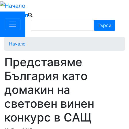
Премини
към
основното
Търси
Търси
съдържание
Начало
Представяме
България като
домакин на
световен винен
конкурс в САЩ