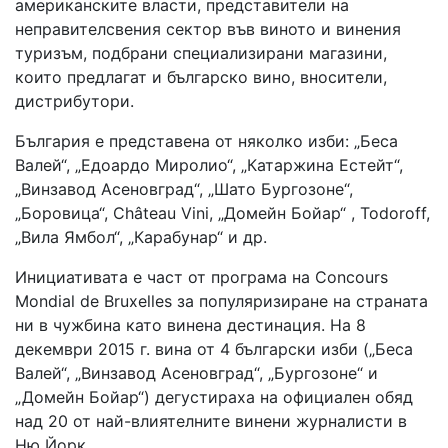
американските власти, представители на
неправителсвения сектор във виното и винения
туризъм, подбрани специализирани магазини,
които предлагат и българско вино, вносители,
дистрибутори.
България е представена от няколко изби: „Беса
Валей“, „Едоардо Миролио“, „Катаржина Естейт“,
„Винзавод Асеновград“, „Шато Бургозоне“,
„Боровица“, Château Vini, „Домейн Бойар“ , Todoroff,
„Вила Ямбол“, „Карабунар“ и др.
Инициативата е част от програма на Concours
Mondial de Bruxelles за популяризиране на страната
ни в чужбина като винена дестинация. На 8
декември 2015 г. вина от 4 български изби („Беса
Валей“, „Винзавод Асеновград“, „Бургозоне“ и
„Домейн Бойар“) дегустираха на официален обяд
над 20 от най-влиятелните винени журналисти в
Ню Йорк.