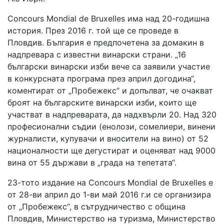
Concours Mondial de Bruxelles има над 20-годишна
история. През 2016 г. той ще се проведе в
Пловдив. България е предпочетена за домакин в
надпревара с известни винарски страни. „16
български винарски изби вече са заявили участие
в конкурсната програма през април догодина“,
коментират от „Пробежекс“ и допълват, че очакват
броят на българските винарски изби, които ще
участват в надпреварата, да надхвърли 20. Над 320
професионални съдии (енолози, сомелиери, винени
журналисти, купувачи и вносители на вино) от 52
националности ще дегустират и оценяват над 9000
вина от 55 държави в „града на тепетата“.
23-тото издание на Concours Mondial de Bruxelles е
от 28-ви април до 1-ви май 2016 г.и се организира
от „Пробежекс“, в сътрудничество с община
Пловдив, Министерство на туризма, Министерство