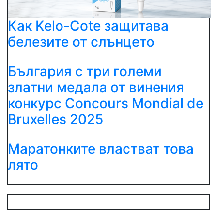
Как Kelo-Cote защитава
белезите от слънцето
България с три големи
златни медала от винения
конкурс Concours Mondial de
Bruxelles 2025
Маратонките властват това
лято