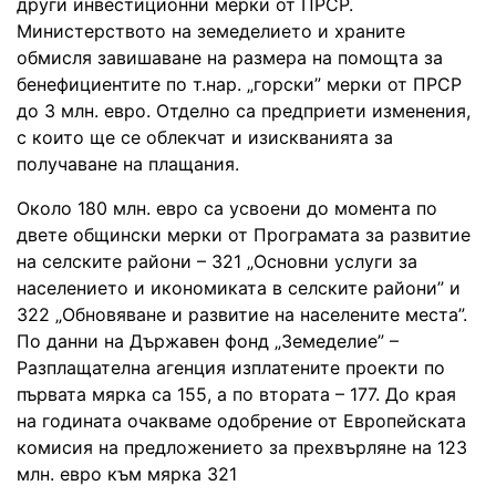
други инвестиционни мерки от ПРСР.
Министерството на земеделието и храните
обмисля завишаване на размера на помощта за
бенефициентите по т.нар. „горски” мерки от ПРСР
до 3 млн. евро. Отделно са предприети изменения,
с които ще се облекчат и изискванията за
получаване на плащания.
Около 180 млн. евро са усвоени до момента по
двете общински мерки от Програмата за развитие
на селските райони – 321 „Основни услуги за
населението и икономиката в селските райони” и
322 „Обновяване и развитие на населените места”.
По данни на Държавен фонд „Земеделие” –
Разплащателна агенция изплатените проекти по
първата мярка са 155, а по втората – 177. До края
на годината очакваме одобрение от Европейската
комисия на предложението за прехвърляне на 123
млн. евро към мярка 321