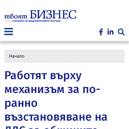
Премини
към
основното
съдържание
Начало
Работят върху
механизъм за по-
ранно
възстановяване на