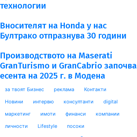
технологии
Вносителят на Honda у нас
Бултрако отпразнува 30 години
Производството на Maserati
GranTurismo и GranCabrio започва
есента на 2025 г. в Модена
за твоят Бизнес
реклама
Контакти
footer_statii
Новини
интервю
консултанти
digital
маркетинг
имоти
финанси
компании
личности
Lifestyle
посоки