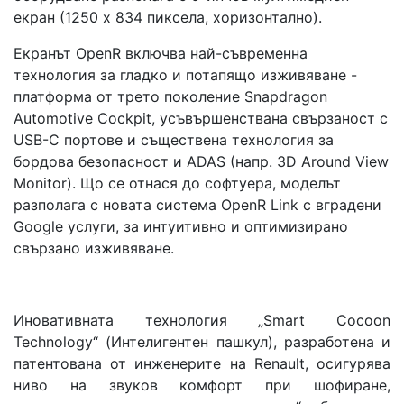
екран (1250 x 834 пиксела, хоризонтално).
Екранът OpenR включва най-съвременна
технология за гладко и потапящо изживяване -
платформа от трето поколение Snapdragon
Automotive Cockpit, усъвършенствана свързаност с
USB-C портове и съществена технология за
бордова безопасност и ADAS (напр. 3D Around View
Monitor). Що се отнася до софтуера, моделът
разполага с новата система OpenR Link с вградени
Google услуги, за интуитивно и оптимизирано
свързано изживяване.
Иновативната технология „Smart Cocoon
Technology“ (Интелигентен пашкул), разработена и
патентована от инженерите на Renault, осигурява
ниво на звуков комфорт при шофиране,