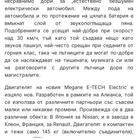
несравнимо дори за „естествено“ безшумен
електрически автомобил. Между пода на
автомобила и по протежение на цялата батерия е
вмъкнат слой от звукопоглъщаща пяна.
Подобренията се усещат най-добре при скорост
над 30 км/ч, тъй като той създава нещо като
звуков пашкул, най-често срещан при седаните от
горния клас, така че пътниците да могат по-добре
да се наслаждават на тишината, музиката си или
на разговорите с другите пътници дори по
магистралите.
Двигателят на новия Mеgane E-TECH Electric е
изцяло нов. Разработен в рамките на Алианса, той
се използва от различните партньори със съвсем
малки или никакви промени. Произвежда се в два
различни обекта: В Япония за Nissan; и в завода в
Клеон, Франция, за Renault. Двигателят е компактен
и тежи само 145 кг (включително съединителя),