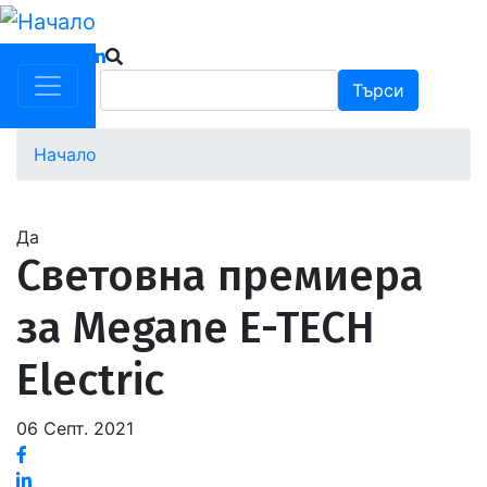
Премини
към
основното
Търси
Търси
съдържание
Начало
Водеща
снимка
Да
Световна премиера
за Megane E-TECH
Electric
06 Септ. 2021
Facebook
Linked