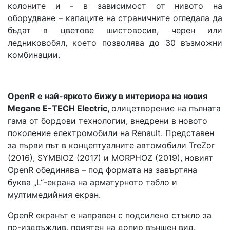
колоните и - в зависимост от нивото на
оборудване – капаците на страничните огледала да
бъдат в цветове шистовосив, черен или
ледниковобял, което позволява до 30 възможни
комбинации.
OpenR е най-яркото бижу в интериора на новия
Megane E-TECH Electric,
олицетворение на пълната
гама от бордови технологии, внедрени в новото
поколение електромобили на Renault. Представен
за първи път в концептуалните автомобили TreZor
(2016), SYMBIOZ (2017) и MORPHOZ (2019), новият
OpenR обединява – под формата на завъртяна
буква „L“-екрана на арматурното табло и
мултимедийния екран.
OpenR екранът е направен с подсилено стъкло за
по-издръжлив, приятен на допир външен вид.