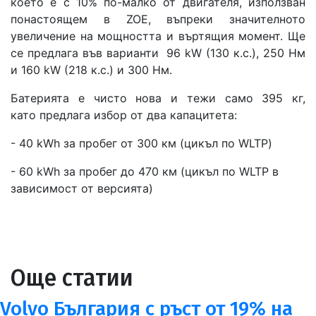
което е с 10% по-малко от двигателя, използван
понастоящем в ZOE, въпреки значителното
увеличение на мощността и въртящия момент. Ще
се предлага във варианти 96 kW (130 к.с.), 250 Нм
и 160 kW (218 к.с.) и 300 Нм.
Батерията е чисто нова и тежи само 395 кг,
като предлага избор от два капацитета:
- 40 kWh за пробег от 300 км (цикъл по WLTP)
- 60 kWh за пробег до 470 км (цикъл по WLTP в
зависимост от версията)
Още статии
Volvo България с ръст от 19% на