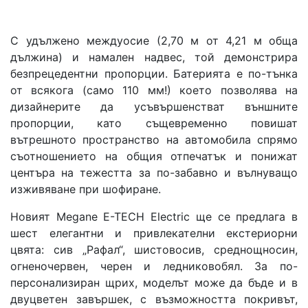
С удължено междуосие (2,70 м от 4,21 м обща
дължина) и намален надвес, той демонстрира
безпрецедентни пропорции. Батерията е по-тънка
от всякога (само 110 мм!) което позволява на
дизайнерите да усъвършенстват външните
пропорции, като същевременно повишат
вътрешното пространство на автомобила спрямо
съотношението на общия отпечатък и понижат
центъра на тежестта за по-забавно и вълнуващо
изживяване при шофиране.
Новият Megane E-TECH Electric ще се предлага в
шест елегантни и привлекателни екстериорни
цвята: сив „Рафал“, шистовосив, среднощносин,
огненочервен, черен и ледниковобял. За по-
персонализиран щрих, моделът може да бъде и в
двуцветен завършек, с възможността покривът,