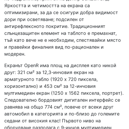
Яркостта и четимостта на екрана са
оптимизирани, за да се осигури добра видимост
дори при осветяване; подсилен от
антирефлексното покритие. Традиционният
слънцезащитен елемент на таблото е премахнат,
тъй като вече не е необходим, спестявайки място
и правейки финалния вид по-рационален и
модерен.
Екранът OpenR има площ на дисплея като никой
друг: 321 см² за 12,3-инчовия екран на
арматурното табло (1920 x 720 пиксела,
хоризонтално) и 453 см² за 12-инчовия
мултимедиен екран (1250 x 1562 пиксела, портрет).
Следователно бордовият дигитален интерфейс се
равнява на общо 774 см², повече от всеки друг
автомобил в категорията и по-близо до големите
седани от високия клас! Първото ниво на
оборудване разполага с 9-инчов мултимедиен