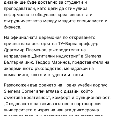
дизайн ще бъде достъпно за студенти и
преподаватели, като цели да стимулира
неформалното общуване, креативността и
сътрудничеството между младите специалисти и
бизнеса.
На официалната церемония по откриването
присъстваха ректорът на ТУ–Варна проф. д-р
Драгомир Пламенов, ръководителят на
направление „Дигитални индустрии“ в Siemens
България инж. Теодор Маринов, представители на
академичното ръководство, мениджъри на
компанията, както и студенти и гости.
Разположен във фоайето на Новия учебен корпус,
Siemens Corner впечатлява с дизайн, който
съчетава креативност, комфорт и функционалност.
„Създаването на такива кътове в партньорски
университети е израз на нашата дългосрочна
ангажираност към развитието на качественото