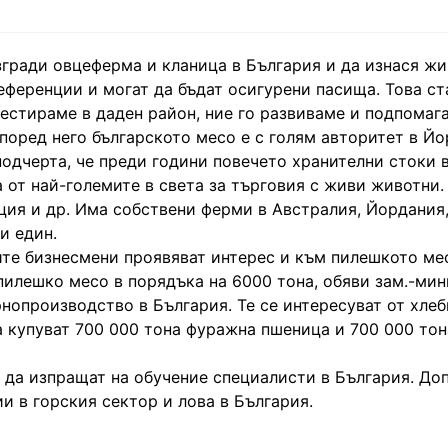
гради овцеферма и кланица в България и да изнася жи
референции и могат да бъдат осигурени пасища. Това ст
вестираме в даден район, ние го развиваме и подпомаг
поред него българското месо е с голям авторитет в Йо
 подчерта, че преди години повечето хранителни стоки
 от най-големите в света за търговия с живи животни.
ция и др. Има собствени ферми в Австралия, Йордания,
и един.
те бизнесмени проявяват интерес и към пилешкото ме
илешко месо в порядъка на 6000 тона, обяви зам.-ми
нопроизводство в България. Те се интересуват от хлеб
а купуват 700 000 тона фуражна пшеница и 700 000 тон
о да изпращат на обучение специалисти в България. До
и в горския сектор и лова в България.