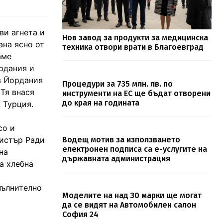
ви агнета и
Нов завод за продукти за медицинска
ана ясно от
техника отвори врати в Благоевград
аме
рдания и
 в Йордания
Процедури за 735 млн. лв. по
 Тя внася
инструменти на ЕС ще бъдат отворени
до края на годината
 Турция.
со и
нистър Ради
Водещ мотив за използването
електронен подписа са е-услугите на
на
държавната администрация
а хлебна
пълнително
Моделите на над 30 марки ще могат
да се видят на Автомобилен салон
София 24