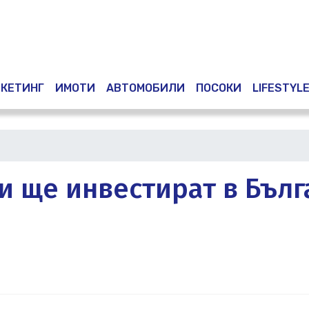
Премини
към
основното
съдържание
КЕТИНГ
ИМОТИ
АВТОМОБИЛИ
ПОСОКИ
LIFESTYL
 ще инвестират в Бълг