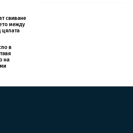
ат свиване
ето между
д цялата
спо в
тавя
о на
рми