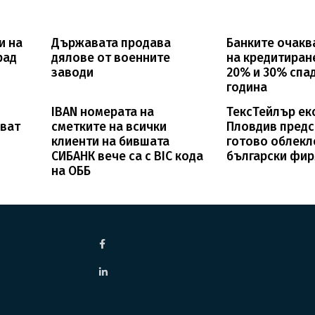
и на
Държавата продава
Банките очакв
рад
дялове от военните
на кредитиран
заводи
20% и 30% спа
година
IBAN номерата на
ТексТейлър ек
ават
сметките на всички
Пловдив предс
клиенти на бившата
готово облекл
СИБАНК вече са с BIC кода
български фи
на ОББ