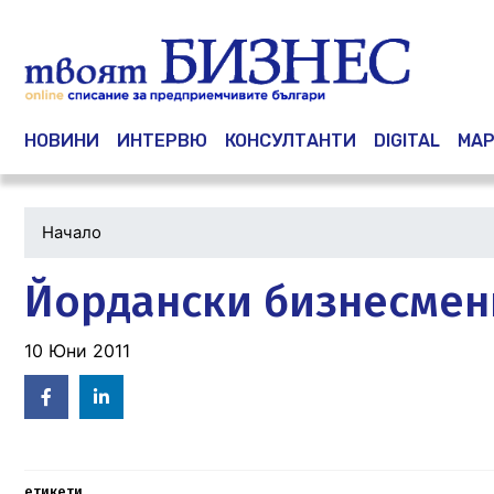
Main navigation
НОВИНИ
ИНТЕРВЮ
КОНСУЛТАНТИ
DIGITAL
МАР
Начало
Йордански бизнесмени
10 Юни 2011
Facebook
Linked
in
етикети