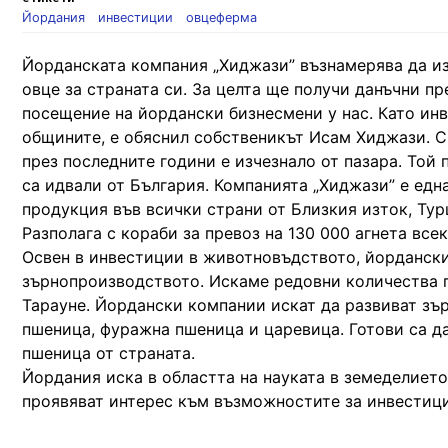
Йордания
инвестиции
овцеферма
Йорданската компания „Хиджази” възнамерява да из
овце за страната си. За целта ще получи данъчни п
посещение на йордански бизнесмени у нас. Като ин
общините, е обяснил собственикът Исам Хиджази. С
през последните години е изчезнало от пазара. Той
са идвали от България. Компанията „Хиджази” е една
продукция във всички страни от Близкия изток, Тур
Разполага с кораби за превоз на 130 000 агнета всек
Освен в инвестиции в животновъдството, йордански
зърнопроизводството. Искаме редовни количества п
Тарауне. Йордански компании искат да развиват зър
пшеница, фуражна пшеница и царевица. Готови са д
пшеница от страната.
Йордания иска в областта на науката в земеделиет
проявяват интерес към възможностите за инвестици