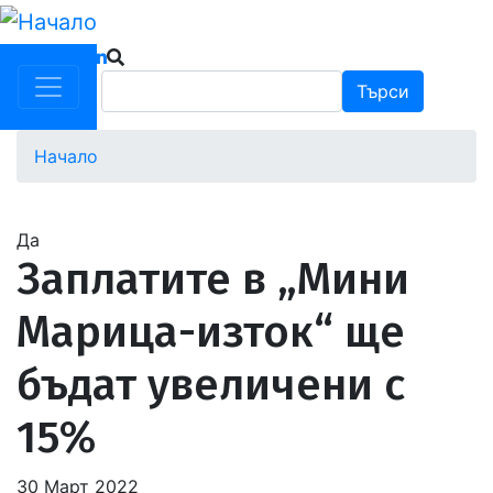
Премини
към
основното
Търси
Търси
съдържание
Начало
Водеща
снимка
Да
Заплатите в „Мини
Марица-изток“ ще
бъдат увеличени с
15%
30 Март 2022