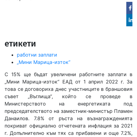
Fa
Lin
in
етикети
работни заплати
„Мини Марица-изток“
С 15% ще бъдат увеличени работните заплати в
„Мини Марица-изток“ ЕАД от 1 април 2022 г. За
това се договориха днес участниците в браншовия
съвет „Въглища“, който се проведе в
Министерството на енергетиката под
председателството на заместник-министър Пламен
Данаилов. 7.8% от ръста на възнагражденията
покриват официално отчетената инфлация за 2021
г. Допълнително към тях са прибавени и още 7.2%,