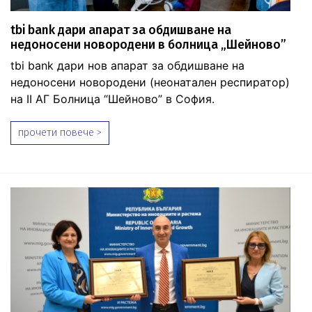
tbi bank дари апарат за обдишване на
недоносени новородени в болница „Шейново”
tbi bank дари нов апарат за обдишване на
недоносени новородени (неонатален респиратор)
на II АГ Болница “Шейново” в София.
прочети повече >