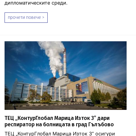
дипломатическите среди.
прочети повече >
ТЕЦ „КонтурГлобал Марица Изток 3” дари
респиратор на болницата в град Гълъбово
ТЕЦ „КонтурГлобал Марица Изток 3” осигури