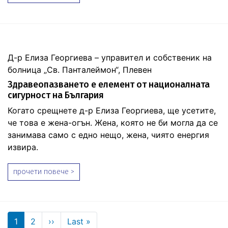
Д-р Елиза Георгиева – управител и собственик на
болница „Св. Панталеймон“, Плевен
Здравеопазването е елемент от националната
сигурност на България
Когато срещнете д-р Елиза Георгиева, ще усетите,
че това е жена-огън. Жена, която не би могла да се
занимава само с едно нещо, жена, чиято енергия
извира.
прочети повече >
Pagination
Next page
Last page
1
2
››
Last »