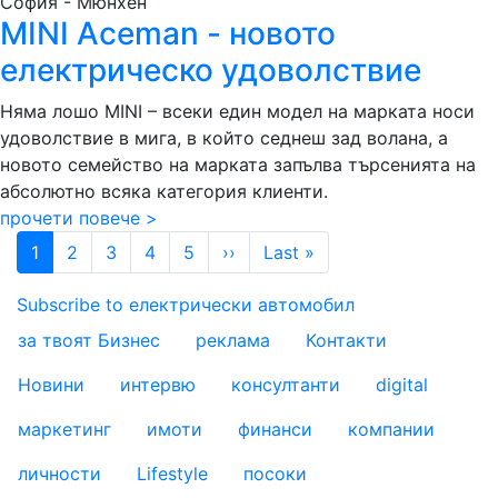
София - Мюнхен
MINI Aceman - новото
електрическо удоволствие
Няма лошо MINI – всеки един модел на марката носи
удоволствие в мига, в който седнеш зад волана, а
новото семейство на марката запълва търсенията на
абсолютно всяка категория клиенти.
прочети повече >
Pagination
Next page
Last page
1
2
3
4
5
››
Last »
Subscribe to електрически автомобил
за твоят Бизнес
реклама
Контакти
footer_statii
Новини
интервю
консултанти
digital
маркетинг
имоти
финанси
компании
личности
Lifestyle
посоки