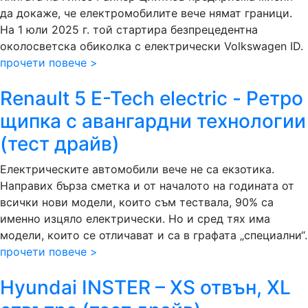
да докаже, че електромобилите вече нямат граници.
На 1 юли 2025 г. той стартира безпрецедентна
околосветска обиколка с електрически Volkswagen ID.
прочети повече >
Renault 5 E-Tech electric - Ретро
щипка с авангардни технологии
(тест драйв)
Електрическите автомобили вече не са екзотика.
Направих бърза сметка и от началото на годината от
всички нови модели, които съм тествала, 90% са
именно изцяло електрически. Но и сред тях има
модели, които се отличават и са в графата „специални“.
прочети повече >
Hyundai INSTER – XS отвън, ХL