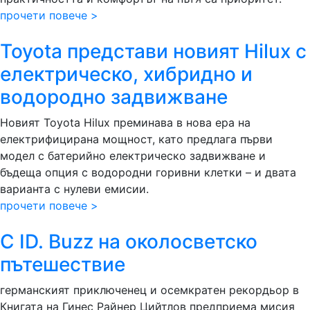
прочети повече >
Toyota представи новият Hilux с
електрическо, хибридно и
водородно задвижване
Новият Toyota Hilux преминава в нова ера на
електрифицирана мощност, като предлага първи
модел с батерийно електрическо задвижване и
бъдеща опция с водородни горивни клетки – и двата
варианта с нулеви емисии.
прочети повече >
С ID. Buzz на околосветско
пътешествие
германският приключенец и осемкратен рекордьор в
Книгата на Гинес Райнер Цийтлов предприема мисия