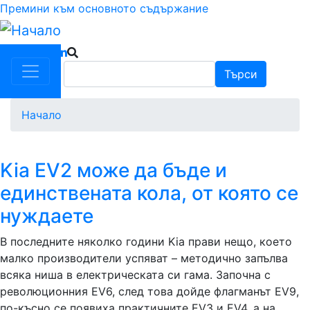
Премини към основното съдържание
Търси
Търси
Начало
Kia EV2 може да бъде и
единствената кола, от която се
нуждаете
В последните няколко години Kia прави нещо, което
малко производители успяват – методично запълва
всяка ниша в електрическата си гама. Започна с
революционния EV6, след това дойде флагманът EV9,
по-късно се появиха практичните EV3 и EV4, а на