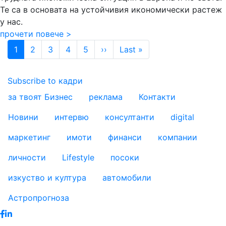
Те са в основата на устойчивия икономически растеж
у нас.
прочети повече >
Pagination
Next page
Last page
1
2
3
4
5
››
Last »
Subscribe to кадри
за твоят Бизнес
реклама
Контакти
footer_statii
Новини
интервю
консултанти
digital
маркетинг
имоти
финанси
компании
личности
Lifestyle
посоки
изкуство и култура
автомобили
Астропрогноза