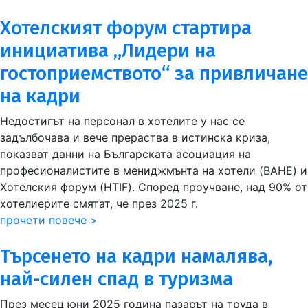
Хотелският форум стартира
инициатива „Лидери на
гостоприемството“ за привличане
на кадри
Недостигът на персонал в хотелите у нас се
задълбочава и вече прераства в истинска криза,
показват данни на Българската асоциация на
професионалистите в мениджмънта на хотели (BAHE) и
Хотелския форум (HTIF). Според проучване, над 90% от
хотелиерите смятат, че през 2025 г.
прочети повече >
Търсенето на кадри намалява,
най-силен спад в туризма
​​​​​​​През месец юни 2025 година пазарът на труда в