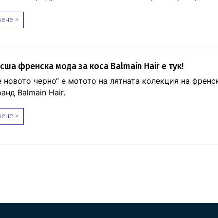
ече >
сша френска мода за коса Balmain Hair е тук!
е новото черно“ е мотото на лятната колекция на френс
анд Balmain Hair.
ече >