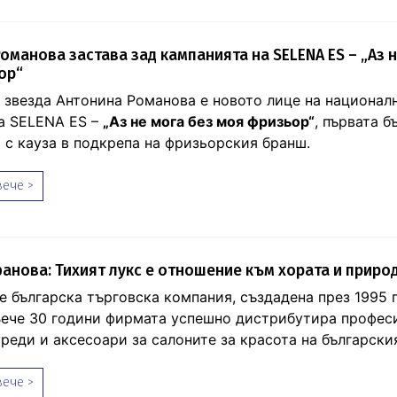
оманова застава зад кампанията на SELENA ES – „Аз н
ор“
 звезда Антонина Романова е новото лице на национал
а SELENA ES –
„Аз не мога без моя фризьор“
, първата б
 с кауза в подкрепа на фризьорския бранш.
ече >
анова: Тихият лукс е отношение към хората и приро
 българска търговска компания, създадена през 1995 г
Вече 30 години фирмата успешно дистрибутира профес
реди и аксесоари за салоните за красота на българския
ече >