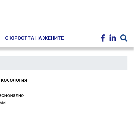
E
СКОРОСТТА НА ЖЕНИТЕ
 косология
фесионално
към