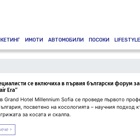
Премини
към
основното
съдържание
КЕТИНГ
ИМОТИ
АВТОМОБИЛИ
ПОСОКИ
LIFESTYL
ециалисти се включиха в първия български форум за
ir Era“
в Grand Hotel Millennium Sofia се проведе първото про
България, посветено на косологията – научния подход 
грижата за косата и скалпа.
ече >