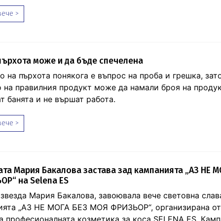
ече >
пърхота може и да бъде спечелена
о на пърхота понякога е въпрос на проба и грешка, зат
 на правилния продукт може да намали броя на продук
т банята и не вършат работа.
ече >
та Мария Бакалова застава зад кампанията „АЗ НЕ М
Р“ на Selena ES
 звезда Мария Бакалова, завоювала вече световна слава
ията „АЗ НЕ МОГА БЕЗ МОЯ ФРИЗЬОР“, организирана от
а професионалната козметика за коса SELENA ES.
Камп