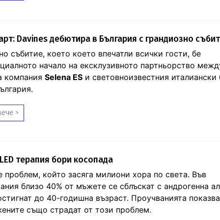
арт: Davines дебютира в България с грандиозно съби
но събитие, което което впечатли всички гости, бе
циалното начало на ексклузивното партньорство межд
а компания
Selena ES
и световноизвестния италиански 
ългария.
ече >
LED терапия бори косопада
е проблем, който засяга милиони хора по света. Във
ания близо 40% от мъжете се сблъскат с андрогенна а
остигнат до 40-годишна възраст. Проучванията показват
жените също страдат от този проблем.