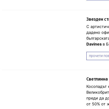
Звезден ст
С артистич
дадено офи
българскат
Davines
в Б
прочети пов
Светлинна 
Косопадът 
Великобрит
преди да д
от 50% от 