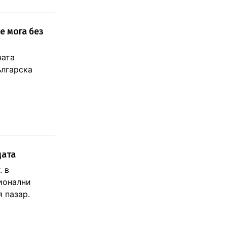
е мога без
ната
ългарска
дата
. в
ионални
 пазар.