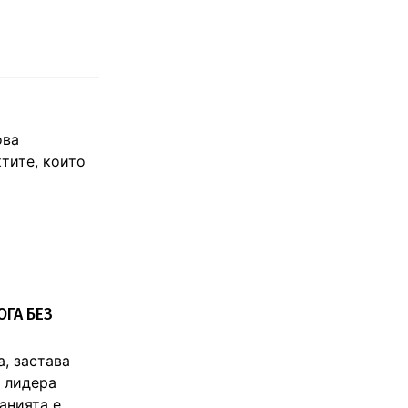
ова
тите, които
ОГА БЕЗ
, застава
 лидера
анията
е