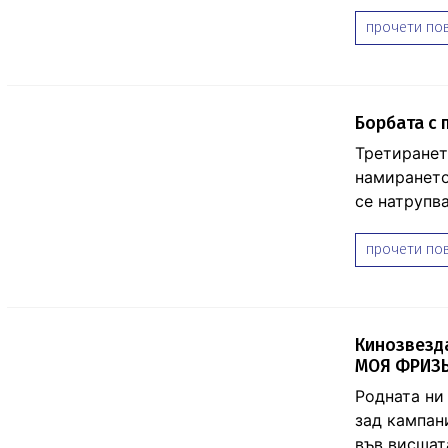
прочети пов
Борбата с 
Третиранет
намирането
се натрупва
прочети пов
Кинозвезда
МОЯ ФРИЗЬО
Родната ни
зад кампан
във висшат