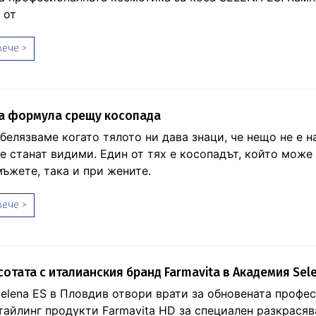
 от
ече >
ва формула срещу косопада
белязваме когато тялото ни дава знаци, че нещо не е н
е станат видими. Един от тях е косопадът, който може
мъжете, така и при жените.
ече >
сотата с италианския бранд Farmavita в Академия Sel
elena ES в Пловдив отвори врати за обновената профе
тайлинг продукти Farmavita HD за специален разкрасяв