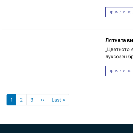
прочети пов
Лятната ви
„Цветното 
луксозен бр
прочети пов
Pagination
Next page
Last page
1
2
3
››
Last »