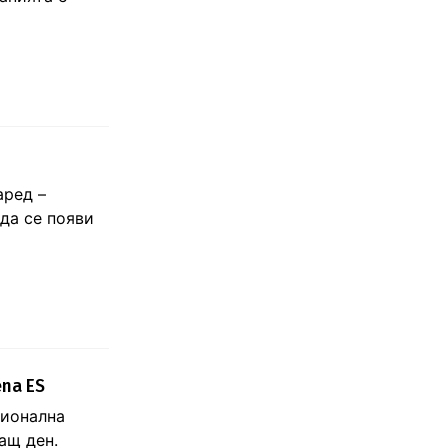
аред –
 да се появи
ena ES
сионална
ащ ден.