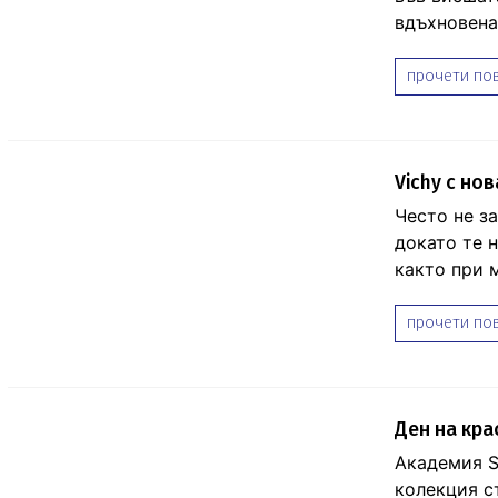
вдъхновена
прочети пов
Vichy с но
Често не за
докато те н
както при 
прочети пов
Ден на кра
Академия S
колекция с