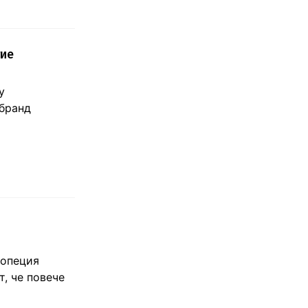
тие
у
бранд
лопеция
, че повече