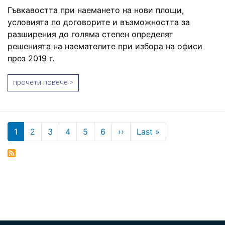
Гъвкавостта при наемането на нови площи,
условията по договорите и възможността за
разширения до голяма степен определят
решенията на наемателите при избора на офиси
през 2019 г.
прочети повече >
Pagination
Next page
Last page
1
2
3
4
5
6
››
Last »