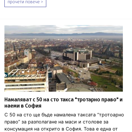
прочети повече >
Намаляват с 50 на сто такса "тротарно право" и
наеми в София
С 50 на сто ще бъде намалена таксата “тротоарно
право” за разполагане на маси и столове за
консумация на открито в София. Това е една от