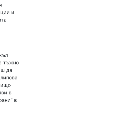
м
ации и
ата
къл
а тъжно
аш да
 липсва
 нищо
яви в
рани” в