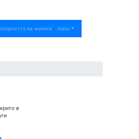
скоростта на жените
menu
акрито в
уги