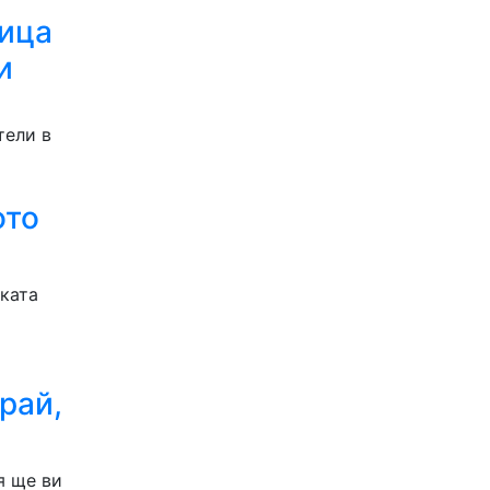
лица
и
тели в
ото
ската
рай,
я ще ви