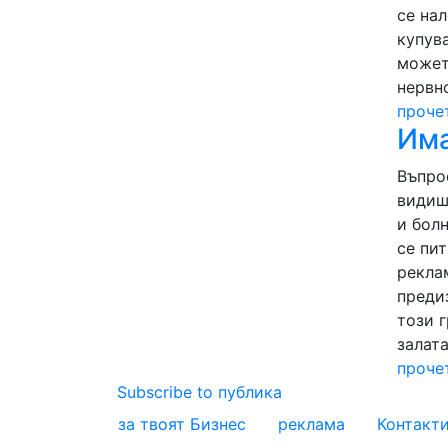
се на
купув
может
нервн
проче
Има
Въпро
видиш
и болн
се пит
рекла
преди
този 
залата
проче
Subscribe to публика
за твоят Бизнес
реклама
Контакт