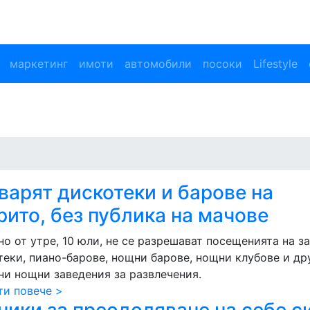
маркетинг
имоти
автомобили
посоки
Lifestyle
варят дискотеки и барове на
рито, без публика на мачове
о от утре, 10 юли, не се разрешават посещенията на з
теки, пиано-барове, нощни барове, нощни клубове и др
ни нощни заведения за развлечения.
ти повече >