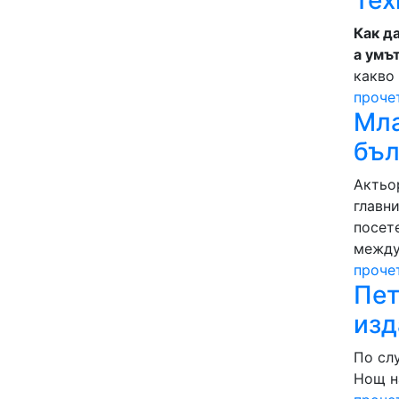
Тех
Как д
а умъ
какво 
проче
Мла
бъл
Актьо
главн
посет
между
проче
Пет
изд
По сл
Нощ н