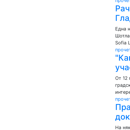
проче
Рач
Гла
Една 
Шотла
Sofia 
проче
"Ка
уча
От 12
градс
интер
проче
Пра
док
На ня