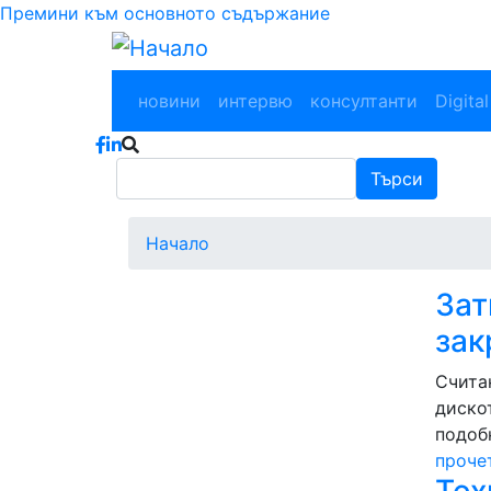
Премини към основното съдържание
Main navigation
новини
интервю
консултанти
Digital
Търси
Търси
Начало
Зат
зак
Считан
диско
подоб
проче