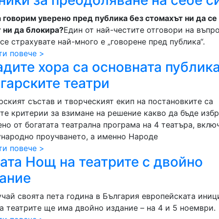
ники за преодоляване на себе с
а говорим уверено пред публика без стомахът ни да се 
т ни да блокира?
Един от най-честите отговори на въпр
се страхувате най-много е „говорене пред публика“.
ти повече >
дите хора са основната публика
гарските театри
рският състав и творческият екип на постановките са
ите критерии за взимане на решение какво да бъде избр
ено от богатата театрална програма на 4 театъра, вклю
народно проучването, а именно Народе
ти повече >
ата Нощ на театрите с двойно
ание
учай своята пета година в България европейската иниц
а театрите ще има двойно издание – на 4 и 5 ноември.