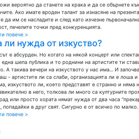
ложи вероятно да станете на крака и да се обърнете къ
ачите. Ако имате вроден талант за изнасяне на презент
е да им се насладите и след като изчезне първоначалн
ост, печелите точки пред конкуренцията.
ти повече >
 ли нужда от изкуство?
сът е абсурден. Но когато на някой концерт или спекта
 една шепа публика и то роднини на артистите ти став
о. А такива вечери на изкуството у нас има... И започв
аш - артистите ли са слаби, организацията ли е лоша и
ма, изкуството ли, което представят е странно и няма
звикателно в него, толкова ли много са културните про
град или просто хората нямат нужда от два часа “прека
, попадайки в друг свят. Сигурно е от всичко по малко.
ти повече >
и