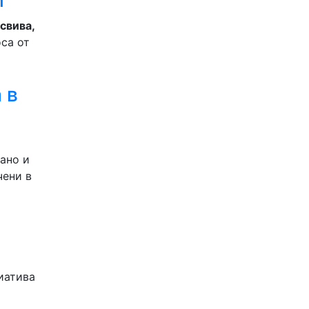
и
свива,
оса от
 в
ано и
чени в
иатива