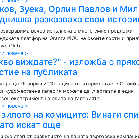
ти повече >
ков, Зуека, Орлин Павлов и Ми
днишка разказваха свои истори
незабравима вечер изпълнена с много смях предложи
ндската платформа Grant’s #IOU на своите гости и прия
Live Club.
ти повече >
кво виждате?" - изложба с пряк
стие на публиката
 март до 19 април 2015 година на втория етаж в Софий
ка художествена галерия можете да участвате в един
есен експеримент на екипа на галерията.
ти повече >
вилото на комиците: Винаги спи
ато искат още
какъв етап от развитието на вашата търговска кампани