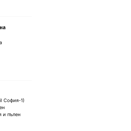
 на
а
l София-1)
ен
 и пълен