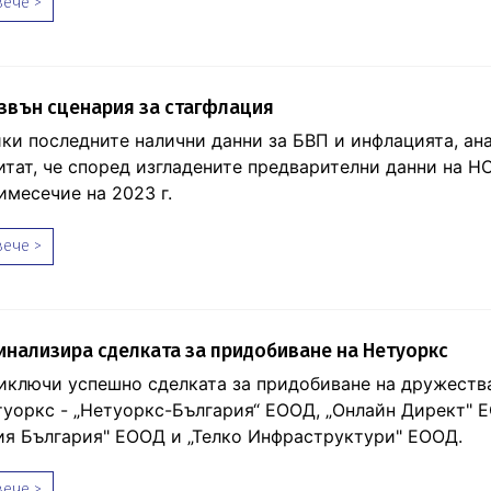
ече >
звън сценария за стагфлация
ки последните налични данни за БВП и инфлацията, ан
итат, че според изгладените предварителни данни на НС
имесечие на 2023 г.
ече >
нализира сделката за придобиване на Нетуоркс
иключи успешно сделката за придобиване на дружеств
туоркс - „Нетуоркс-България“ ЕООД, „Онлайн Директ" Е
я България" ЕООД и „Телко Инфраструктури" ЕООД.
ече >