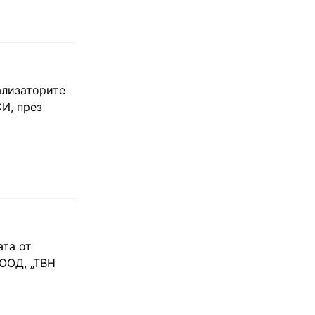
ализаторите
И, през
ата от
ООД, „ТВН