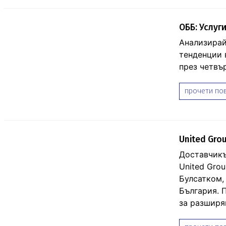
ОББ: Услуг
Анализирай
тенденции 
през четвъ
прочети пов
United Gro
Доставчикъ
United Gro
Булсатком,
България. 
за разширя