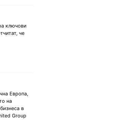
ра ключови
тчитат, че
чна Европа,
то на
 бизнеса в
ited Group