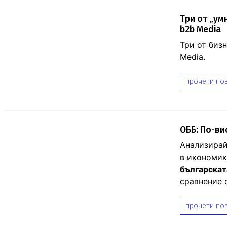
Три от „ум
b2b Media
Три от бизн
Media.
прочети пов
ОББ: По-ви
Анализирай
в икономик
българскат
сравнение 
прочети пов