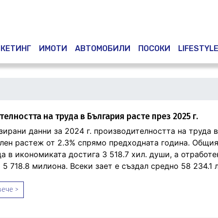
Премини
към
основното
съдържание
КЕТИНГ
ИМОТИ
АВТОМОБИЛИ
ПОСОКИ
LIFESTYL
елността на труда в България расте през 2025 г.
зирани данни за 2024 г. производителността на труда 
лен растеж от 2.3% спрямо предходната година. Общия
а в икономиката достига 3 518.7 хил. души, а отработе
 5 718.8 милиона. Всеки зает е създал средно 58 234.1 л
ече >