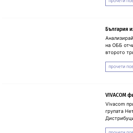
прочети пов
България и
Анализирай
на ОББ отч
второто тр
прочети пов
VIVACOM фи
Vivacom пр
групата Не
Дистрибуци
прочети пов