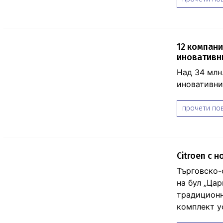
12 компани
иновативни
Над 34 млн.
иновативни
прочети пов
Citroen с 
Търговско-с
на бул „Ца
традиционн
комплект ус