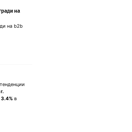
гради на
ади на b2b
 тенденции
г.
о 3.4%
в