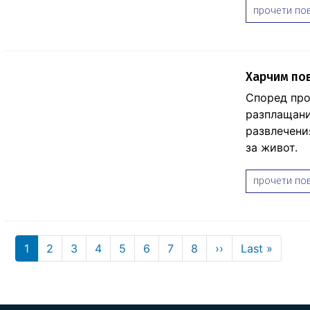
прочети пов
Харчим пов
Според про
разплащани
развлечени
за живот.
прочети пов
Pagination
Next page
Last p
1
2
3
4
5
6
7
8
››
Last »