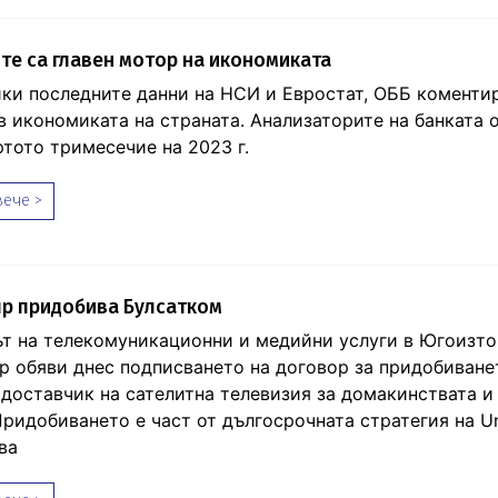
ите са главен мотор на икономиката
ки последните данни на НСИ и Евростат, ОББ коменти
в икономиката на страната. Анализаторите на банката о
ртото тримесечие на 2023 г.
ече >
up придобива Булсатком
т на телекомуникационни и медийни услуги в Югоизто
up обяви днес подписването на договор за придобиване
 доставчик на сателитна телевизия за домакинствата и
Придобиването е част от дългосрочната стратегия на Un
ва