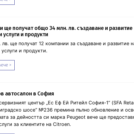
и ще получат общо 34 млн. лв. създаване и развитие
 услуги и продукти
 лв. ще получат 12 компании за създаване и развитие н
 услуги и продукти.
ече >
нов автосалон в София
ервизният център „Ес Еф Ей Ритейл София-1“ (SFA Retai
риградско шосе“ №236 премина пълно обновление и осв
ата за дейността си марка Peugeot вече ще предоставя
луги за клиентите на Citroen.