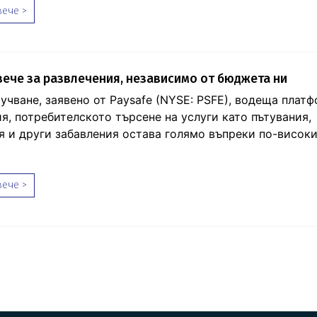
ече >
ече за развлечения, независимо от бюджета ни
учване, заявено от Paysafe (NYSE: PSFE), водеща платф
я, потребителското търсене на услуги като пътувания,
я и други забавления остава голямо въпреки по-висок
ече >
age