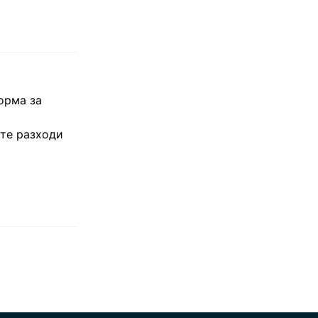
орма за
ите разходи