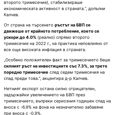
второто тримесечие), стабилизираше
икономическата активност в страната.“, допълни
Калчев.
От страна на търсенето
ръстът на БВП се
движеше от крайното потребление, което се
ускори до 4.0%
(реално) спрямо второто
тримесечие на 2022 г., на практика неповлияно от
все още високата инфлация в страната.
„Особено положителен факт за тримесечието беше
силният ръст на инвестициите със 7.3%, за трето
поредно тримесечие
след седем тримесечия на
спад преди това.“, акцентира д-р Калчев.
Нетният експорт остана силно отрицателен,
задържайки увеличението на БВП през
тримесечието, въпреки сериозния годишен спад на
вноса с -6.9% на фона на незначително забавяне
при вноса с -0.9%.