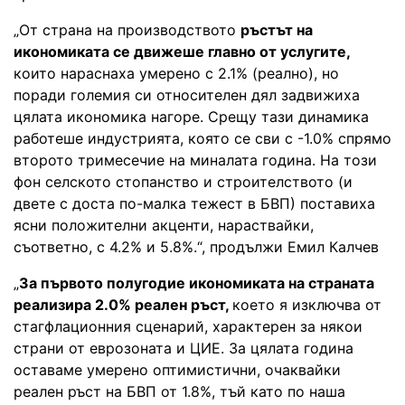
„От страна на производството
ръстът на
икономиката се движеше главно от услугите,
които нараснаха умерено с 2.1% (реално), но
поради големия си относителен дял задвижиха
цялата икономика нагоре. Срещу тази динамика
работеше индустрията, която се сви с -1.0% спрямо
второто тримесечие на миналата година. На този
фон селското стопанство и строителството (и
двете с доста по-малка тежест в БВП) поставиха
ясни положителни акценти, нараствайки,
съответно, с 4.2% и 5.8%.“, продължи Емил Калчев
„
За първото полугодие икономиката на страната
реализира 2.0% реален ръст,
което я изключва от
стагфлационния сценарий, характерен за някои
страни от еврозоната и ЦИЕ. За цялата година
оставаме умерено оптимистични, очаквайки
реален ръст на БВП от 1.8%, тъй като по наша