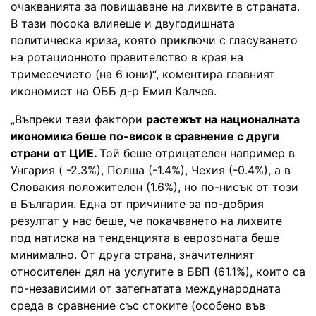
очакванията за повишаване на лихвите в страната.
В тази посока влияеше и двугодишната
политическа криза, която приключи с гласуването
на ротационното правителство в края на
тримесечието (на 6 юни)“, коментира главният
икономист на ОББ д-р Емил Калчев.
„Въпреки тези фактори
растежът на националната
икономика беше по-висок в сравнение с други
страни от ЦИЕ.
Той беше отрицателен например в
Унгария ( -2.3%), Полша (-1.4%), Чехия (-0.4%), а в
Словакия положителен (1.6%), но по-нисък от този
в България. Една от причините за по-добрия
резултат у нас беше, че покачването на лихвите
под натиска на тенденцията в еврозоната беше
минимално. От друга страна, значителният
относителен дял на услугите в БВП (61.1%), които са
по-независими от затегнатата международната
среда в сравнение със стоките (особено във