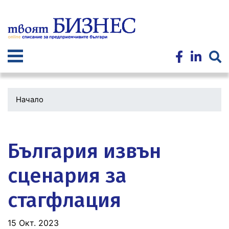
Премини
към
основното
съдържание
Начало
Водеща
снимка
България извън
сценария за
стагфлация
15 Окт. 2023