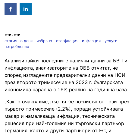
Facebook
Linked
in
етикети
статия на деня
избрано
стагфлация
инфлация
услуги
потребление
Анализирайки последните налични данни за БВП и
инфлацията, анализаторите на ОББ отчитат, че
според изгладените предварителни данни на НСИ,
през второто тримесечие на 2023 г. българската
икономика нарасна с 1.9% реално на годишна база.
„Както очаквахме, ръстът бе по-нисък от този през
първото тримесечие (2.2%), поради устойчивата
макар и намаляваща инфлация, техническата
рецесия при най-големия ни търговски партньор
Германия, както и други партньори от ЕС, и