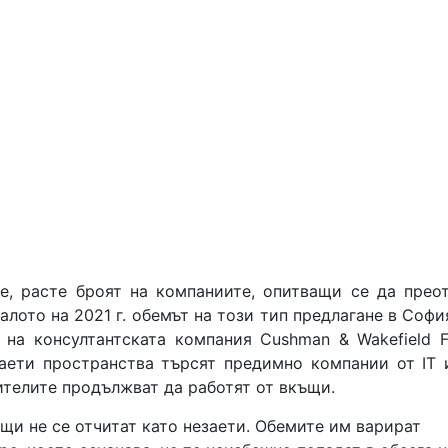
е, расте броят на компаниите, опитващи се да прео
алото на 2021 г. обемът на този тип предлагане в Софи
 на консултантската компания Cushman & Wakefield F
аети пространства търсят предимно компании от IT
ителите продължват да работят от вкъщи.
ощи не се отчитат като незаети. Обемите им варират