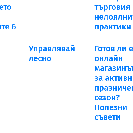
ето
търговия
нелоялни
те 6
практики
Управлявай
Готов ли 
лесно
онлайн
магазинъ
за актив
празниче
сезон?
Полезни
съвети