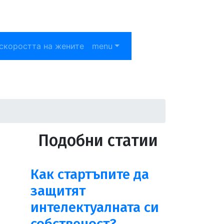
скоростта на жените
menu
Подобни статии
Как стартъпите да
защитят
интелектуалната си
собственост?