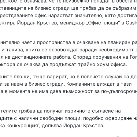
оре, което означава, че те неизбежно попадат в обсега н
ствениците на бизнес сгради ще трябва да се събразим
преотдаваните офис нарастват значително, като достига
оментира Йордан Кръстев, мениджър „Офис площи“ в Cus
нително наети пространства в очакване на планиран р
 и такива, които се освобождат заради необходимост 
л на дистанционната работа. Според проучвания на Fo
ектора се очаква да продължат трайно хоум офиса.
сните площи, също варират, но в повечето случаи са д
 за наем в бизнес сгради. Компаниите виждат в тази
та в момента не има дава възможност за по-дългосроч
ателите трябва да получат изричното съгласие на
радите с налични свободни площи, подобно офериране н
яка конкуренция“, допълва Йордан Кръстев.