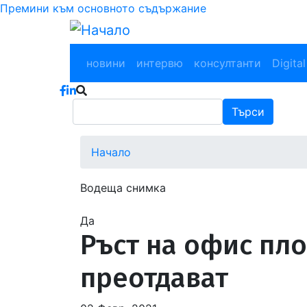
Премини към основното съдържание
Main navigation
новини
интервю
консултанти
Digital
Търси
Търси
Начало
Водеща снимка
Да
Ръст на офис пло
преотдават