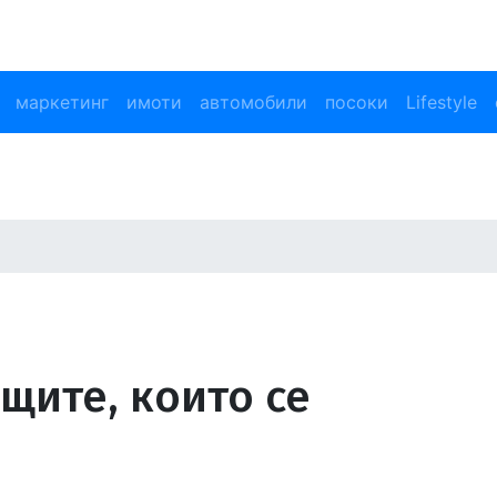
маркетинг
имоти
автомобили
посоки
Lifestyle
щите, които се