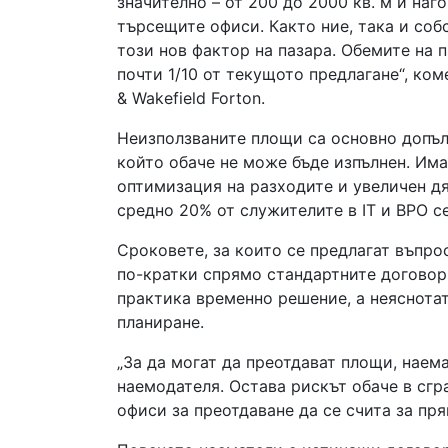
значително – от 200 до 2000 кв. м и наг
търсещите офиси. Както ние, така и соб
този нов фактор на пазара. Обемите на 
почти 1/10 от текущото предлагане“, к
& Wakefield Forton.
Неизползваните площи са основно допъл
който обаче не може бъде изпълнен. Има
оптимизация на разходите и увеличен дя
средно 20% от служителите в IT и BPO с
Сроковете, за които се предлагат въпро
по-кратки спрямо стандартните договори
практика временно решение, а неяснота
планиране.
„За да могат да преотдават площи, наем
наемодателя. Остава рискът обаче в сг
офиси за преотдаване да се счита за пр