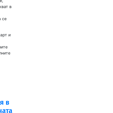
е,
кват в
а се
арт и
ните
лните
я в
ната