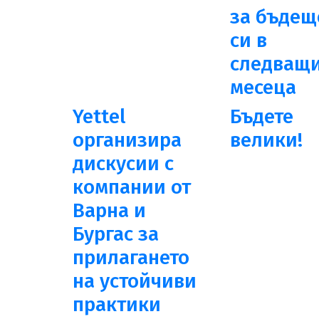
за бъдещ
си в
следващи
месеца
Yettel
Бъдете
организира
велики!
дискусии с
компании от
Варна и
Бургас за
прилагането
на устойчиви
практики