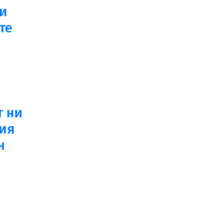
 и
те
е
т ни
ния
н