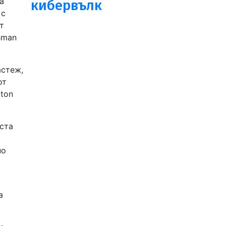
а
кибервълк
 с
т
hman
астеж,
от
rton
оста
но
а