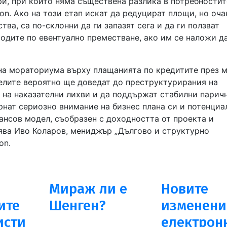
и, при които няма съществена разлика в потребностит
on. Ако на този етап искат да редуцират площи, но оча
ва, са по-склонни да ги запазят сега и да ги ползват
ходите по евентуално преместване, ако им се наложи д
 на мораториума върху плащанията по кредитите през м
телите вероятно ще доведат до преструктурирания на
е на наказателни лихви и да поддържат стабилни парич
рнат сериозно внимание на бизнес плана си и потенциа
нансов модел, съобразен с доходността от проекта и
нява Иво Коларов, мениджър „Дългово и структурно
on.
Мираж ли е
Новите
ите
Шенген?
изменени
исти
електрон