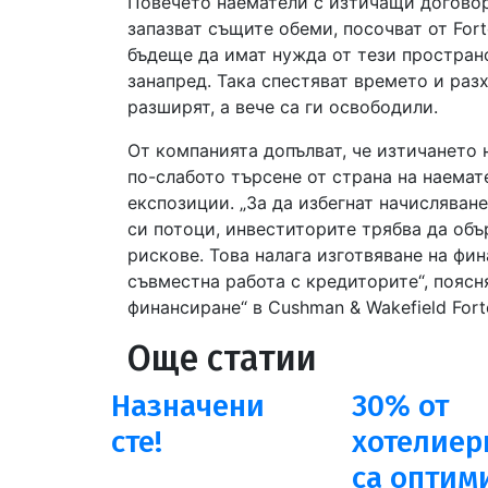
Повечето наематели с изтичащи договор
запазват същите обеми, посочват от Fort
бъдеще да имат нужда от тези пространст
занапред. Така спестяват времето и раз
разширят, а вече са ги освободили.
От компанията допълват, че изтичането
по-слабото търсене от страна на наема
експозиции. „За да избегнат начисляван
си потоци, инвеститорите трябва да объ
рискове. Това налага изготвяване на фи
съвместна работа с кредиторите“, пояс
финансиране“ в Cushman & Wakefield Fort
Още статии
Назначени
30% от
сте!
хотелиер
са оптим