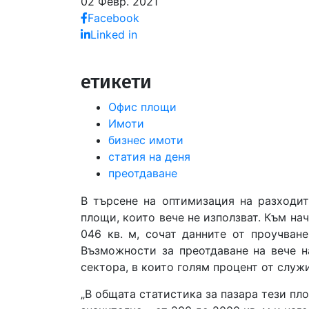
02 Февр. 2021
Facebook
Linked in
етикети
Офис площи
Имоти
бизнес имоти
статия на деня
преотдаване
В търсене на оптимизация на разходит
площи, които вече не използват. Към нач
046 кв. м, сочат данните от проучване
Възможности за преотдаване на вече н
сектора, в които голям процент от служ
„В общата статистика за пазара тези пл