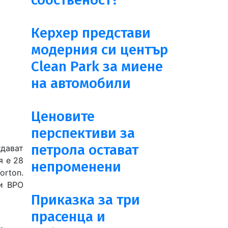
Керхер представи
модерния си център
Clean Park за миене
на автомобили
Ценовите
перспективи за
петрола остават
тдават
я е 28
непроменени
orton.
 и BPO
Приказка за три
прасенца и