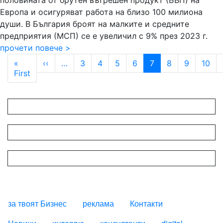
половината от брутен вътрешен продукт (БВП) на
Европа и осигуряват работа на близо 100 милиона
души. В България броят на малките и средните
предприятия (МСП) се е увеличил с 9% през 2023 г.
прочети повече >
Pagination
Previous page
«
‹‹
…
3
4
5
6
7
8
9
10
First page
First
за твоят Бизнес
реклама
Контакти
FOOTER_STATII