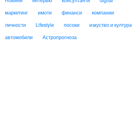
Новини
интервю
консултанти
digital
маркетинг
имоти
финанси
компании
личности
Lifestyle
посоки
изкуство и култура
автомобили
Астропрогноза