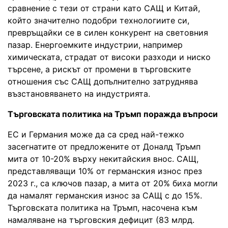
сравнение с тези от страни като САЩ и Китай,
който значително подобри технологиите си,
превръщайки се в силен конкурент на световния
пазар. Енергоемките индустрии, например
химическата, страдат от високи разходи и ниско
търсене, а рискът от промени в търговските
отношения със САЩ допълнително затруднява
възстановяването на индустрията.
Търговската политика на Тръмп поражда въпроси
ЕС и Германия може да са сред най-тежко
засегнатите от предложените от Доналд Тръмп
мита от 10-20% върху некитайския внос. САЩ,
представляващи 10% от германския износ през
2023 г., са ключов пазар, а мита от 20% биха могли
да намалят германския износ за САЩ с до 15%.
Търговската политика на Тръмп, насочена към
намаляване на търговския дефицит (83 млрд.