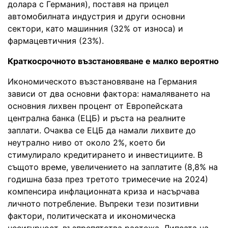
долара с Германия), поставя на прицел
автомобилната индустрия и други основни
сектори, като машинния (32% от износа) и
фармацевтичния (23%).
Краткосрочното възстановяване е малко вероятно
Икономическото възстановяване на Германия
зависи от два основни фактора: намаляването на
основния лихвен процент от Европейската
централна банка (ЕЦБ) и ръста на реалните
заплати. Очаква се ЕЦБ да намали лихвите до
неутрално ниво от около 2%, което би
стимулирало кредитирането и инвестициите. В
същото време, увеличението на заплатите (8,8% на
годишна база през третото тримесечие на 2024)
компенсира инфлационната криза и насърчава
личното потребление. Въпреки тези позитивни
фактори, политическата и икономическа
несигурност, възпрепятства растежа. Липсата на