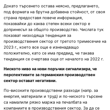
Докато търсенето остава неясно, предлагането,
под формата на брутна добавена стойност, от своя
страна предоставя повече информация,
показвайки до каква степен всеки сектор е
допринесъл за общото производство. Числата тук
показват низходяща тенденция за
производствения сектор от третото тримесечие на
2023 г., което все още е изненадващо
положително, като се има предвид, че такава
тенденция се очертава още от началото на 2022 г.
Ниското ниво на нови поръчки сигнализира, че
перспективите за германския производствен
сектор остават негативни.
По-високите производствени разходи (напр. за
енергия, материали и труд) и по-ниското търсене
са намалили рязко маржа на печалбата на
компаниите в производствения сектор. За да се