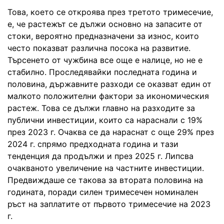
Това, което се откроява през третото тримесечие,
е, че растежът се дължи основно на запасите от
стоки, вероятно предназначени за износ, които
често показват различна посока на развитие.
Търсенето от чужбина все още е налице, но не е
стабилно. Проследявайки последната година и
половина, държавните разходи се оказват един от
малкото положителни фактори за икономическия
растеж. Това се дължи главно на разходите за
публични инвестиции, които са нараснали с 19%
през 2023 г. Очаква се да нараснат с още 29% през
2024 г. спрямо предходната година и тази
тенденция да продължи и през 2025 г. Липсва
очакваното увеличение на частните инвестиции.
Предвиждаше се такова за втората половина на
годината, поради силен тримесечен номинален
ръст на заплатите от първото тримесечие на 2023
г.