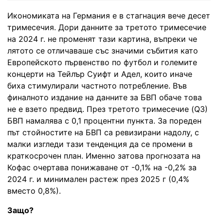
Икономиката на Германия е в стагнация вече десет
тримесечия. Дори данните за третото тримесечие
на 2024 г. не променят тази картина, въпреки че
лятото се отличаваше със значими събития като
Европейското първенство по футбол и големите
концерти на Тейлър Суифт и Адел, които иначе
биха стимулирали частното потребление. Във
финалното издание на данните за БВП обаче това
не е взето предвид. През третото тримесечие (Q3)
БВП намалява с 0,1 процентни пункта. За пореден
път стойностите на БВП са ревизирани надолу, с
малки изгледи тази тенденция да се промени в
краткосрочен план. Именно затова прогнозата на
Кофас очертава понижаване от -0,1% на -0,2% за
2024 г. и минимален растеж през 2025 г (0,4%
вместо 0,8%).
Защо?