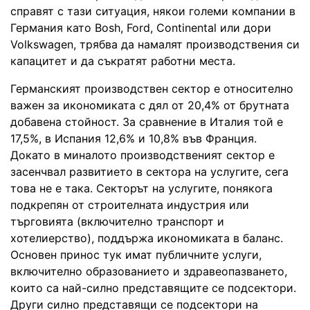
справят с тази ситуация, някои големи компании в
Германия като Bosh, Ford, Continental или дори
Volkswagen, трябва да намалят производствения си
капацитет и да съкратят работни места.
Германският производствен сектор е относително
важен за икономиката с дял от 20,4% от брутната
добавена стойност. За сравнение в Италия той е
17,5%, в Испания 12,6% и 10,8% във Франция.
Докато в миналото производственият сектор е
засенчвал развитието в сектора на услугите, сега
това не е така. Секторът на услугите, понякога
подкрепян от строителната индустрия или
търговията (включително транспорт и
хотелиерство), поддържа икономиката в баланс.
Основен принос тук имат публичните услуги,
включително образованието и здравеопазването,
които са най-силно представящите се подсектори.
Други силно представящи се подсектори на