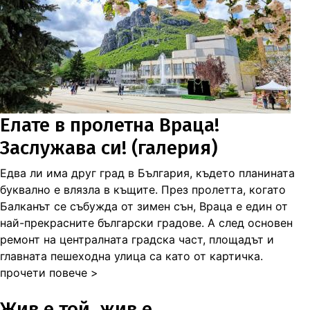
Елате в пролетна Враца!
Заслужава си! (галерия)
Едва ли има друг град в България, където планината
буквално е влязла в къщите. През пролетта, когато
Балканът се събужда от зимен сън, Враца е един от
най-прекрасните български градове. А след основен
ремонт на централната градска част, площадът и
главната пешеходна улица са като от картичка.
прочети повече >
Жив е той, жив е...