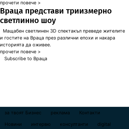
прочети повече >
Враца представи триизмерно
светлинно шоу
Мащабен светлинен 3D спектакъл преведе жителите
и гостите на Враца през различни епохи и накара
историята да оживее.
прочети повече >
Subscribe to Враца
за твоят Бизнес
реклама
Контакти
footer_statii
Новини
интервю
консултанти
digital