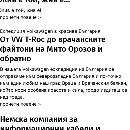
Жив е той, жив е!
прочети повече >
Еспедиция Volkswagen в красива България
От VW T-Roc до врачанските
файтони на Мито Орозов и
обратно
В нашата Volkswagen ескпедиция из България се
отправяме към северозападна България и по-точно
към един любим наш град Враца и Врачанския балкан,
който носи особена красота и сила, гордо издигащ се
над града.
прочети повече >
Немска компания за
информационни кабели и