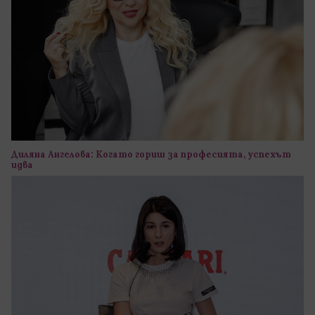
Диляна Ангелова: Когато гориш за професията, успехът
идва