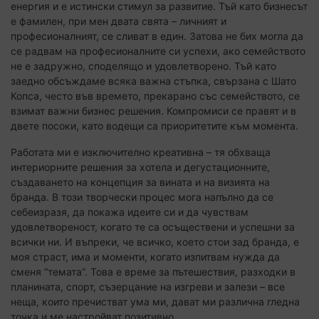
енергия и е истински стимул за развитие. Тъй като бизнесът
е фамилен, при мен двата свята – личният и
професионалният, се сливат в един. Затова не бих могла да
се радвам на професионалните си успехи, ако семейството
не е задружно, споделящо и удовлетворено. Тъй като
заедно обсъждаме всяка важна стъпка, свързана с Шато
Копса, често във времето, прекарано със семейството, се
взимат важни бизнес решения. Компромиси се правят и в
двете посоки, като водещи са приоритетите към момента.
Работата ми е изключително креативна – тя обхваща
интериорните решения за хотела и дегустационните,
създаването на концепция за вината и на визията на
бранда. В този творчески процес мога напълно да се
себеизразя, да покажа идеите си и да чувствам
удовлетвореност, когато те са осъществени и успешни за
всички ни. И въпреки, че всичко, което стои зад бранда, е
моя страст, има и моменти, когато изпитвам нужда да
сменя “темата”. Това е време за пътешествия, разходки в
планината, спорт, съзерцание на изгреви и залези – все
неща, които пречистват ума ми, дават ми различна гледна
точка и ме настройват позитивно.