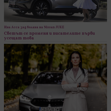
Ина Асса зад волана на Nissan JUKE
Светът се променя и писателите първи
усещат това