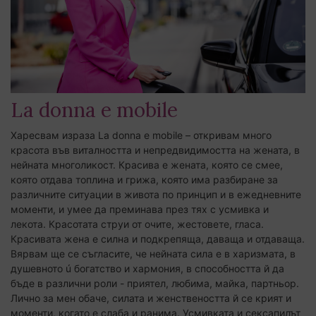
La donna e mobile
Харесвам израза La donna e mobile – откривам много
красота във виталността и непредвидимостта на жената, в
нейната многоликост. Красива е жената, която се смее,
която отдава топлина и грижа, която има разбиране за
различните ситуации в живота по принцип и в ежедневните
моменти, и умее да преминава през тях с усмивка и
лекота. Красотата струи от очите, жестовете, гласа.
Красивата жена е силна и подкрепяща, даваща и отдаваща.
Вярвам ще се съгласите, че нейната сила е в харизмата, в
душевното ú богатство и хармония, в способността й да
бъде в различни роли - приятел, любима, майка, партньор.
Лично за мен обаче, силата и женствеността й се крият и
моменти, когато е слаба и ранима. Усмивката и сексапилът