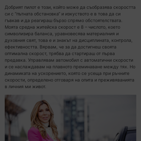
Добрият пилот е този, който може да съобразява скоростта
си с “пътната обстановка“ и изкуството е в това да си
гъвкав и да реагираш бързо спрямо обстоятелствата.
Моята средна житейска скорост е 8 – числото, което
символизира баланса, уравновесява материалния и
духовния свят, това е и знакът на дисциплината, контрола,
ефективността. Вярвам, че за да достигнеш своята
оптимална скорост, трябва да стартираш от първа
предавка. Управлявам автомобил с автоматични скорости
и се наслаждавам на плавното преминаване между тях. Но
динамиката на ускорението, която се усеща при ръчните
скорости, определено отговаря на опита и преживяванията
в личния ми живот.