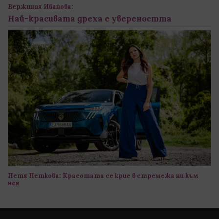
Вержиния Иванова:
Най-красивата дреха е увереността
Петя Петкова: Красотата се крие в стремежа ни към
нея