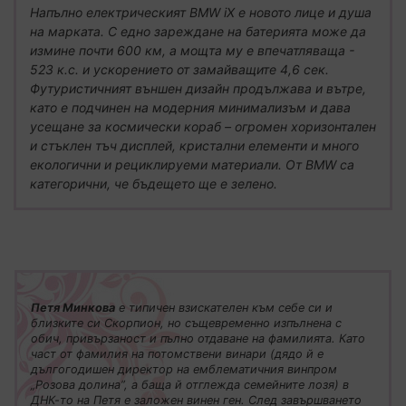
Напълно електрическият BMW iX е новото лице и душа
на марката. С едно зареждане на батерията може да
измине почти 600 км, а мощта му е впечатляваща -
523 к.с. и ускорението от замайващите 4,6 сек.
Футуристичният външен дизайн продължава и вътре,
като е подчинен на модерния минимализъм и дава
усещане за космически кораб – огромен хоризонтален
и стъклен тъч дисплей, кристални елементи и много
екологични и рециклируеми материали. От BMW са
категорични, че бъдещето ще е зелено.
Петя Минкова
е типичен взискателен към себе си и
близките си Скорпион, но същевременно изпълнена с
обич, привързаност и пълно отдаване на фамилията. Като
част от фамилия на потомствени винари (дядо й е
дългогодишен директор на емблематичния винпром
„Розова долина”, а баща й отглежда семейните лозя) в
ДНК-то на Петя е заложен винен ген. След завършването