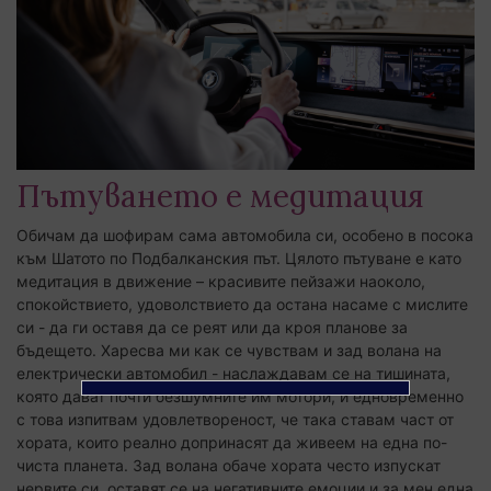
Пътуването е медитация
Обичам да шофирам сама автомобила си, особено в посока
към Шатото по Подбалканския път. Цялото пътуване е като
медитация в движение – красивите пейзажи наоколо,
спокойствието, удоволствието да остана насаме с мислите
си - да ги оставя да се реят или да кроя планове за
бъдещето. Харесва ми как се чувствам и зад волана на
електрически автомобил - наслаждавам се на тишината,
която дават почти безшумните им мотори, и едновременно
с това изпитвам удовлетвореност, че така ставам част от
хората, които реално допринасят да живеем на една по-
чиста планета. Зад волана обаче хората често изпускат
нервите си, оставят се на негативните емоции и за мен една