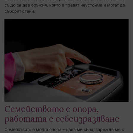
също са две оръжия, които я правят неустоима и могат да
съборят стени.
Семейството е опора,
работата е себеизразяване
Семейството е моята опора – дава ми сила, зарежда ме с