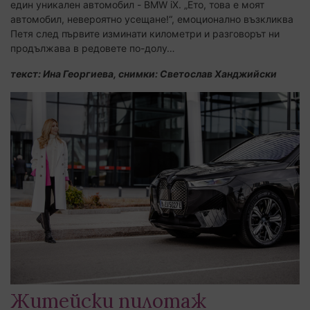
един уникален автомобил - BMW iX. „Ето, това е моят
автомобил, невероятно усещане!“, емоционално възкликва
Петя след първите изминати километри и разговорът ни
продължава в редовете по-долу…
текст: Ина Георгиева, снимки: Светослав Ханджийски
Житейски пилотаж