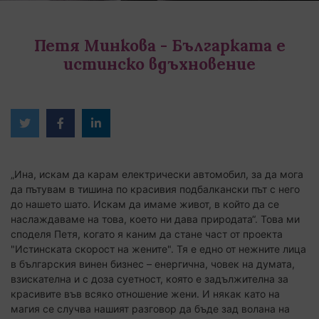
Петя Минкова - Българката е
истинско вдъхновение
Twitter
Facebook
Linked
in
„Ина, искам да карам електрически автомобил, за да мога
да пътувам в тишина по красивия подбалкански път с него
до нашето шато. Искам да имаме живот, в който да се
наслаждаваме на това, което ни дава природата“. Това ми
споделя Петя, когато я каним да стане част от проекта
"Истинската скорост на жените". Тя е едно от нежните лица
в българския винен бизнес – енергична, човек на думата,
взискателна и с доза суетност, която е задължителна за
красивите във всяко отношение жени. И някак като на
магия се случва нашият разговор да бъде зад волана на