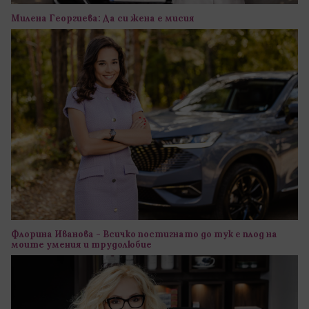
Милена Георгиева: Да си жена е мисия
Флорина Иванова - Всичко постигнато до тук е плод на
моите умения и трудолюбие