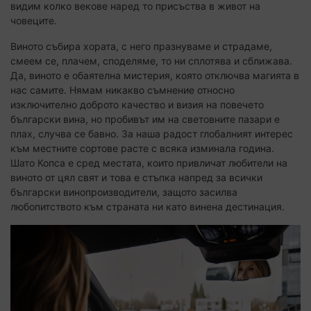
видим колко векове наред то присъства в живот на
човеците.
Виното събира хората, с него празнуваме и страдаме,
смеем се, плачем, споделяме, то ни сплотява и сближава.
Да, виното е обаятелна мистерия, която отключва магията в
нас самите. Нямам никакво съмнение относно
изключително доброто качество и визия на повечето
български вина, но пробивът им на световните пазари е
плах, случва се бавно. За наша радост глобалният интерес
към местните сортове расте с всяка изминала година.
Шато Копса е сред местата, които привличат любители на
виното от цял свят и това е стъпка напред за всички
български винопроизводители, защото засилва
любопитството към страната ни като винена дестинация.