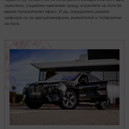
Вече 18 години сме на медийния пазар!
смислена, социална кампания срещу агресията на пътя би
Абонирай се за седмичния нюзлетер на
твоят БИЗНЕС и ще получаваш избрани
имала положителен ефект. И да, определено дамите
авторски бизнес статии, информация за
шофьори са по-дисциплинирани, внимателни и толерантни
наши проекти и събития, специални
на пътя.
покани
Моля въведете вашият е-маил адрес
Абонирай се