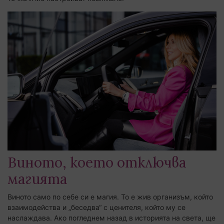
Виното, което отключва
магията
Виното само по себе си е магия. То е жив организъм, който
взаимодейства и „беседва“ с ценителя, който му се
наслаждава. Ако погледнем назад в историята на света, ще