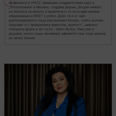
на финанси в УНСС, завършва следдипломен курс в
„Политехника“ в Милано, създава фирма „Богдан мебел“,
но магията на виното я привлича и тя получава винено
образование в WSET London. Днес тя е от най-
разпознаваемите лица във винения бизнес, който всички
свързват и с прекрасната фамилна „крепост“, широко
отворила врати и за гости – Шато Копса. Има син и
дъщеря, които също проявяват афинитет към този красив,
но нелек бизнес.