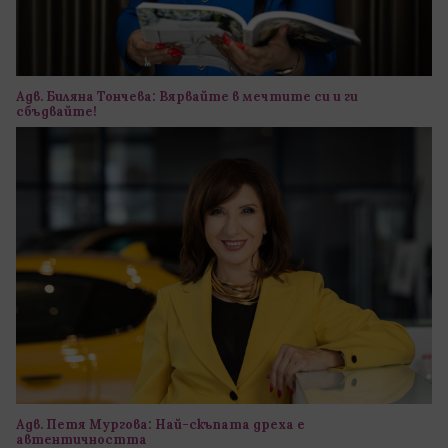
Адв. Биляна Тончева: Вярвайте в мечтите си и ги
сбъдвайте!
Адв. Петя Мургова: Най-скъпата дреха е
автентичността