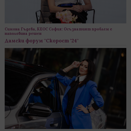
Симона Гъдева, КЕОС София: Осъзнатият проблем е
наполовина решен
Дамски форум "Скорост '24"