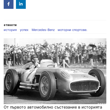
Facebook
Linked
in
етикети
история
успех
Mercedes-Benz
моторни спортове.
От първото автомобилно състезание в историята