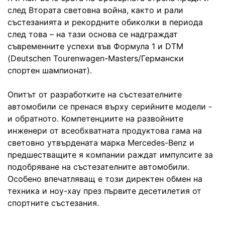
след Втората световна война, както и рали
състезанията и рекордните обиколки в периода
след това – на тази основа се надграждат
съвременните успехи във Формула 1 и DTM
(Deutschen Tourenwagen-Masters/Германски
спортен шампионат).
Опитът от разработките на състезателните
автомобили се пренася върху серийните модели -
и обратното. Компетенциите на развойните
инженери от всеобхватната продуктова гама на
световно утвърдената марка Mercedes-Benz и
предшестващите я компании раждат импулсите за
подобряване на състезателните автомобили.
Особено впечатляващ е този директен обмен на
техника и ноу-хау през първите десетилетия от
спортните състезания.