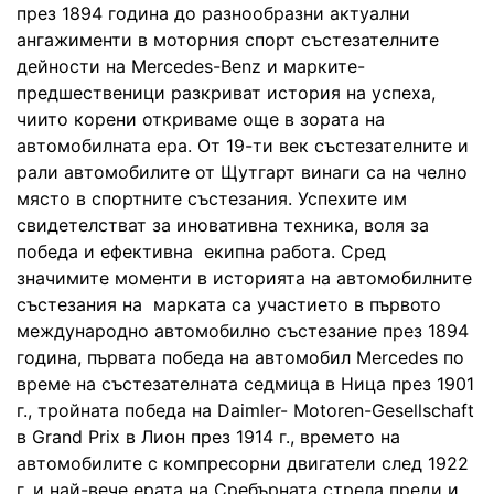
през 1894 година до разнообразни актуални
ангажименти в моторния спорт състезателните
дейности на Mercedes-Benz и марките-
предшественици разкриват история на успеха,
чиито корени откриваме още в зората на
автомобилната ера. От 19-ти век състезателните и
рали автомобилите от Щутгарт винаги са на челно
място в спортните състезания. Успехите им
свидетелстват за иновативна техника, воля за
победа и ефективна екипна работа. Сред
значимите моменти в историята на автомобилните
състезания на марката са участието в първото
международно автомобилно състезание през 1894
година, първата победа на автомобил Mercedes по
време на състезателната седмица в Ница през 1901
г., тройната победа на Daimler- Motoren-Gesellschaft
в Grand Prix в Лион през 1914 г., времето на
автомобилите с компресорни двигатели след 1922
г. и най-вече ерата на Сребърната стрела преди и