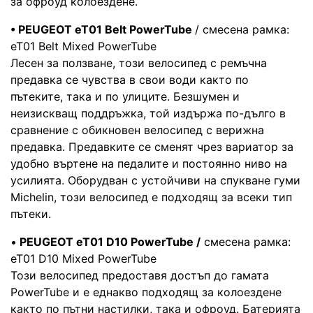
за офроуд колоездене.
• PEUGEOT eT01 Belt PowerTube
/ смесена рамка:
eT01 Belt Mixed PowerTube
Лесен за ползване, този велосипед с ремъчна
предавка се чувства в свои води както по
пътеките, така и по улиците. Безшумен и
неизискващ поддръжка, той издържа по-дълго в
сравнение с обикновен велосипед с верижна
предавка. Предавките се сменят чрез вариатор за
удобно въртене на педалите и постоянно ниво на
усилията. Оборудван с устойчиви на спукване гуми
Michelin, този велосипед е подходящ за всеки тип
пътеки.
•
PEUGEOT eT01 D10 PowerTube /
смесена рамка:
eT01 D10 Mixed PowerTube
Този велосипед предоставя достъп до гамата
PowerTube и е еднакво подходящ за колоездене
както по пътни настилки, така и офроуд. Батерията