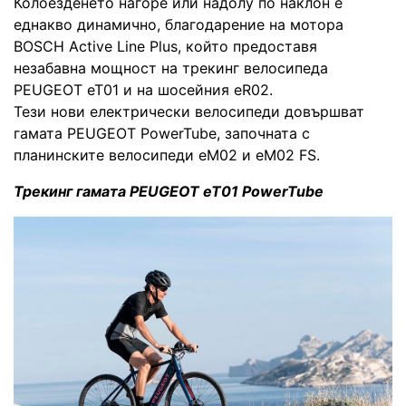
Колоезденето нагоре или надолу по наклон е
еднакво динамично, благодарение на мотора
BOSCH Active Line Plus, който предоставя
незабавна мощност на трекинг велосипеда
PEUGEOT eT01 и на шосейния eR02.
Тези нови електрически велосипеди довършват
гамата PEUGEOT PowerTube, започната с
планинските велосипеди eM02 и eM02 FS.
Трекинг гамата PEUGEOT eT01 PowerTube