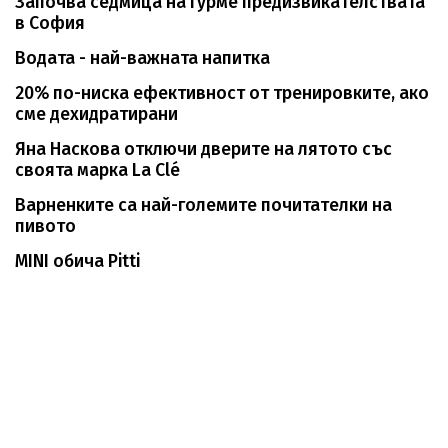
Започва седмица на гурме предизвикателствата
в София
Водата - най-важната напитка
20% по-ниска ефективност от тренировките, ако
сме дехидратирани
Яна Наскова отключи дверите на лятото със
своята марка La Clé
Варненките са най-големите почитателки на
пивото
MINI обича Pitti