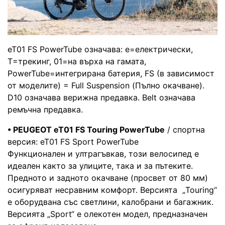
eT01 FS PowerTube означава: e=електрически,
T=трекинг, 01=на върха на гамата,
PowerTube=интегрирана батерия, FS (в зависимост
от моделите) = Full Suspension (Пълно окачване).
D10 означава верижна предавка. Belt означава
ремъчна предавка.
• PEUGEOT eT01 FS Touring PowerTube
/ спортна
версия: eT01 FS Sport PowerTube
Функционален и ултрагъвкав, този велосипед е
идеален както за улиците, така и за пътеките.
Предното и задното окачване (просвет от 80 мм)
осигуряват несравним комфорт. Версията „Touring“
е оборудвана със светлини, калобрани и багажник.
Версията „Sport“ е олекотен модел, предназначен