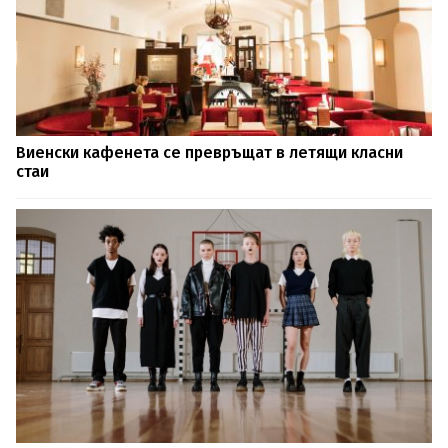
Виенски кафенета се превръщат в летящи класни
стаи