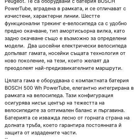
Peugeot. Те са оборудвани с батерия BOSCH
PowerTube, вградена в рамката, и се отличават с
изчистени, характерни линии. Шестте
функционални трекинг е-велосипеда са с удобно
предно окачване, тип амортисьорна вилка, като
задно окачване също е възможно за определени
модели. Два шосейни електрически велосипеда
допълват гамата, носейки същата технология от
ново поколение, на тези, които желаят да
преодолеят най-предизвикателните маршрути.
Цялата гама е оборудвана с компактната батерия
BOSCH 500 Wh PowerTube, елегантно интегрирана в
рамката на велосипеда. Тази конфигурация
осигурява нисък център на тежестта на
велосипедите за оптимален баланс и пъргавина.
Батерията се изважда лесно от горната страна на
долната тръба, което гарантира постоянната й
защита от издадените части.