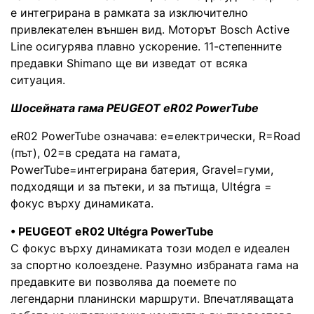
е интегрирана в рамката за изключително
привлекателен външен вид. Моторът Bosch Active
Line осигурява плавно ускорение. 11-степенните
предавки Shimano ще ви изведат от всяка
ситуация.
Шосейната гама PEUGEOT eR02 PowerTube
eR02 PowerTube означава: e=електрически, R=Road
(път), 02=в средата на гамата,
PowerTube=интегрирана батерия, Gravel=гуми,
подходящи и за пътеки, и за пътища, Ultégra =
фокус върху динамиката.
• PEUGEOT eR02 Ultégra PowerTube
С фокус върху динамиката този модел е идеален
за спортно колоездене. Разумно избраната гама на
предавките ви позволява да поемете по
легендарни планински маршрути. Впечатляващата