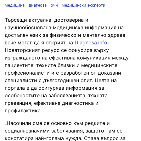
медицина
диагноза
очи
медицински експерти
Търсещи актуална, достоверна и
научнообоснована медицинска информация на
достъпен език за физическо и ментално здраве
вече могат да я открият на
Diagnosa.info
.
Новаторският ресурс се фокусира върху
изграждането на ефективна комуникация между
пациентите, техните близки и медицинските
професионалисти и е разработен от доказани
специалисти с дългогодишен опит. Целта на
портала е да осигурява информация за
особеностите на заболяванията, тяхната
превенция, ефективна диагностика и
профилактика.
„Насочили сме се основно към редките и
социалнозначими заболявания, защото там се
констатира най-голяма нужда. Става въпрос за