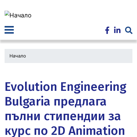
Премини
към
основното
съдържание
Начало
Водеща
снимка
Evolution Engineering
Bulgaria предлага
пълни стипендии за
курс по 2D Animation