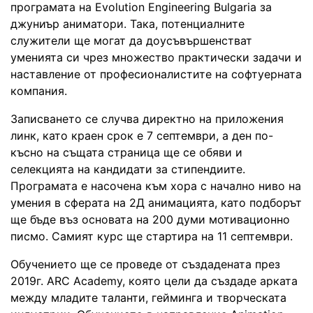
програмата на Evolution Engineering Bulgaria за
джуниър аниматори. Така, потенциалните
служители ще могат да доусъвършенстват
уменията си чрез множество практически задачи и
наставление от професионалистите на софтуерната
компания.
Записването се случва директно на приложения
линк, като краен срок е 7 септември, а ден по-
късно на същата страница ще се обяви и
селекцията на кандидати за стипендиите.
Програмата е насочена към хора с начално ниво на
умения в сферата на 2Д анимацията, като подборът
ще бъде въз основата на 200 думи мотивационно
писмо. Самият курс ще стартира на 11 септември.
Обучението ще се проведе от създадената през
2019г. ARC Academy, която цели да създаде арката
между младите таланти, гейминга и творческата