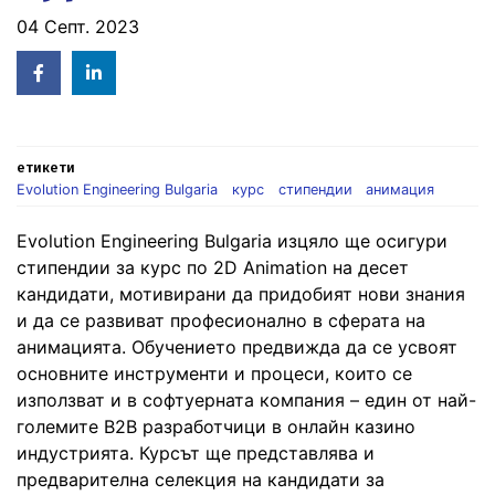
04 Септ. 2023
Facebook
Linked
in
етикети
Evolution Engineering Bulgaria
курс
стипендии
анимация
Evolution Engineering Bulgaria изцяло ще осигури
стипендии за курс по 2D Animation на десет
кандидати, мотивирани да придобият нови знания
и да се развиват професионално в сферата на
анимацията. Обучението предвижда да се усвоят
основните инструменти и процеси, които се
използват и в софтуерната компания – един от най-
големите B2B разработчици в онлайн казино
индустрията. Курсът ще представлява и
предварителна селекция на кандидати за